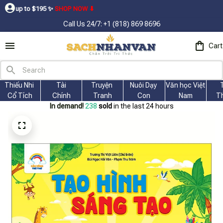
95ㅤ ✨ㅤ
SHOP NOW ⬇
Call Us 24/7: +1 (818) 869 8696
Cart
Thiếu Nhi 
Tài
Truyện 
Nuôi Dạy 
Văn học Việt 
Cổ Tích
Chính
Tranh
Con
Nam
T
In demand!
239
sold
in the last 24 hours