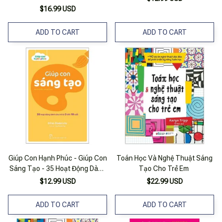
Cho Trẻ
$16.99 USD
ADD TO CART
ADD TO CART
Giúp Con Hạnh Phúc - Giúp Con
Toán Học Và Nghệ Thuật Sáng
Sáng Tạo - 35 Hoạt Động Dành
Tạo Cho Trẻ Em
Cho Trẻ Từ 3 Đến 10 Tuổi
$12.99 USD
$22.99 USD
ADD TO CART
ADD TO CART