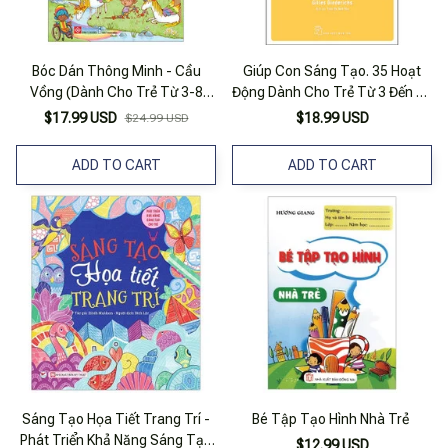
Bóc Dán Thông Minh - Cầu
Giúp Con Sáng Tạo. 35 Hoạt
Vồng (Dành Cho Trẻ Từ 3-8
Động Dành Cho Trẻ Từ 3 Đến 10
Tuổi)
Tuổi
$17.99 USD
$18.99 USD
$24.99 USD
ADD TO CART
ADD TO CART
Sáng Tạo Họa Tiết Trang Trí -
Bé Tập Tạo Hình Nhà Trẻ
Phát Triển Khả Năng Sáng Tạo
$12.99 USD