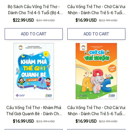
Bộ Sách Cầu Vồng Trẻ Thơ -
Cầu Vồng Trẻ Thơ - Chữ Cái Vui
Dành Cho Trẻ 4-5 Tuổi (Bộ 4
Nhộn - Dành Cho Trẻ 5-6 Tuổi -
Quyển)
Tập 1
$22.99 USD
$16.99 USD
$31.99 USD
$22.99 USD
ADD TO CART
ADD TO CART
Cầu Vồng Trẻ Thơ - Khám Phá
Cầu Vồng Trẻ Thơ - Chữ Cái Vui
Thế Giới Quanh Bé - Dành Cho
Nhộn - Dành Cho Trẻ 5-6 Tuổi -
Trẻ 4-5 Tuổi
Tập 2
$16.99 USD
$16.99 USD
$22.99 USD
$22.99 USD