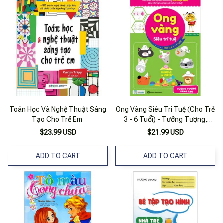
Toán Học Và Nghệ Thuật Sáng
Ong Vàng Siêu Trí Tuệ (Cho Trẻ
Tạo Cho Trẻ Em
3 - 6 Tuổi) - Tưởng Tượng,
Sáng Tạo
$23.99 USD
$21.99 USD
ADD TO CART
ADD TO CART