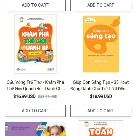
ADD TO CART
ADD TO CART
Cầu Vồng Trẻ Thơ - Khám Phá
Giúp Con Sáng Tạo - 35 Hoạt
Thế Giới Quanh Bé - Dành Cho
Động Dành Cho Trẻ Từ 3 Đến 10
Trẻ 5-6 Tuổi
Tuổi
$16.99 USD
$18.99 USD
$22.99 USD
ADD TO CART
ADD TO CART