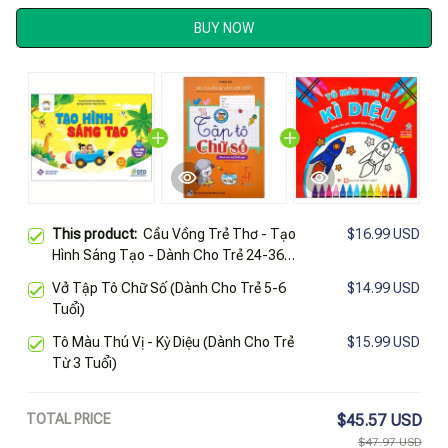
BUY NOW
This product:
Cầu Vồng Trẻ Thơ - Tạo
$16.99 USD
Hình Sáng Tạo - Dành Cho Trẻ 24-36
Tháng Tuổi
Vở Tập Tô Chữ Số (Dành Cho Trẻ 5-6
$14.99 USD
Tuổi)
Tô Màu Thú Vị - Kỳ Diệu (Dành Cho Trẻ
$15.99 USD
Từ 3 Tuổi)
TOTAL PRICE
$45.57 USD
$47.97 USD