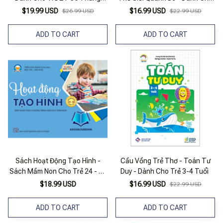
Tuổi (Bộ 3 Quyển)
Trẻ 24-36 Tháng Tuổi
$19.99 USD
$16.99 USD
$26.99 USD
$22.99 USD
ADD TO CART
ADD TO CART
Sách Hoạt Động Tạo Hình -
Cầu Vồng Trẻ Thơ - Toán Tư
Sách Mầm Non Cho Trẻ 24 - 36
Duy - Dành Cho Trẻ 3-4 Tuổi
Tháng Tuổi
$18.99 USD
$16.99 USD
$22.99 USD
ADD TO CART
ADD TO CART