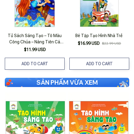
Tủ Sách Sáng Tạo – Tô Màu
Bé Tập Tạo Hình Nhà Trẻ
Công Chúa – Nàng Tiên Cá
$16.99 USD
$22.99 USD
(Dành Cho Trẻ Em Từ 5-15
$11.99 USD
Tuổi)
ADD TO CART
ADD TO CART
SẢN PHẨM VỪA XEM