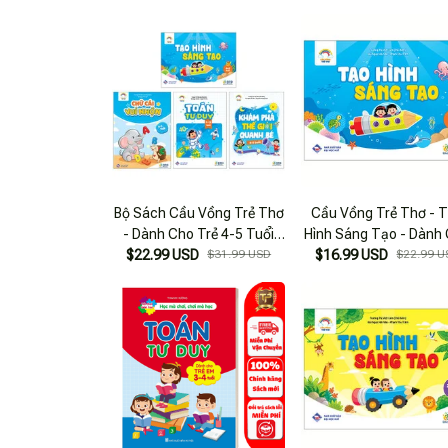
Bộ Sách Cầu Vồng Trẻ Thơ
Cầu Vồng Trẻ Thơ - 
- Dành Cho Trẻ 4-5 Tuổi
Hình Sáng Tạo - Dành
$22.99 USD
(Bộ 4 Quyển)
$31.99 USD
$16.99 USD
Trẻ 4-5 Tuổi
$22.99 U