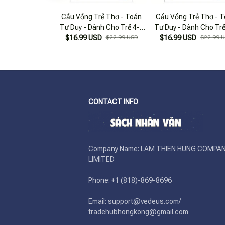
Cầu Vồng Trẻ Thơ - Toán
Cầu Vồng Trẻ Thơ - 
Tư Duy - Dành Cho Trẻ 4-5
Tư Duy - Dành Cho Trẻ
$16.99 USD
Tuổi
$22.99 USD
$16.99 USD
36 Tháng Tuổi
$22.99 
CONTACT INFO
Company Name: LAM THIEN HUNG COMPAN
LIMITED

Phone: +1 (818)-869-8696 

Email: support@vedeus.com/ 
tradehubhongkong@gmail.com
