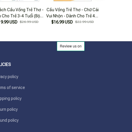
ách Cầu Vồng Trẻ Thơ -
Cầu Vồng Trẻ Thơ - Chữ Cái
Cầu Vồng Trẻ 
 Cho Trẻ 3-4 Tuổi (Bộ 3
Vui Nhộn - Dành Cho Trẻ 4-5
Hình Sáng Tạo 
19.99 USD
Quyển)
$26.99 USD
$16.99 USD
Tuổi
$22.99 USD
$16.99 USD
Trẻ 4-5 
LICIES
vacy policy
ms of service
pping policy
urn policy
und policy