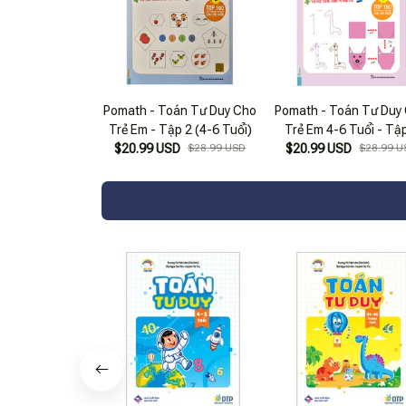
Pomath - Toán Tư Duy Cho
Pomath - Toán Tư Duy
Trẻ Em - Tập 2 (4-6 Tuổi)
Trẻ Em 4-6 Tuổi - Tậ
$20.99 USD
$28.99 USD
$20.99 USD
$28.99 U