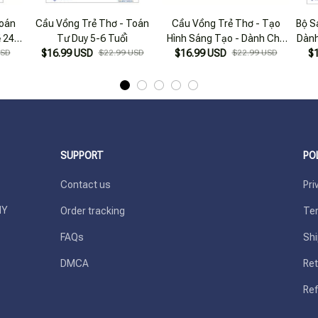
Toán
Cầu Vồng Trẻ Thơ - Toán
Cầu Vồng Trẻ Thơ - Tạo
Bộ S
 24-
Tư Duy 5-6 Tuổi
Hình Sáng Tạo - Dành Cho
Dành
USD
$16.99 USD
$22.99 USD
$16.99 USD
Trẻ 3-4 Tuổi
$22.99 USD
$
SUPPORT
PO
Contact us
Pri
Y 
Order tracking
Ter
FAQs
Shi
DMCA
Ret
Ref