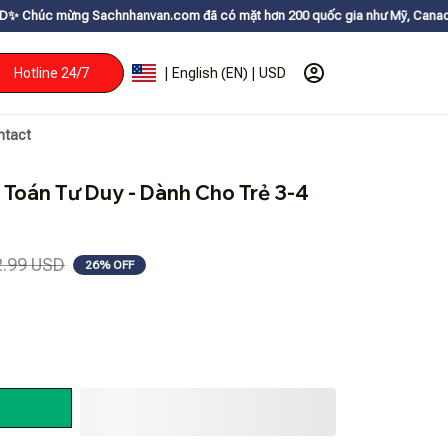
achnhanvan.com đã có mặt hơn 200 quốc gia như Mỹ, Canada, Úc, Nhật, Hàn
Hotline 24/7
| English (EN) | USD
ntact
 Toán Tư Duy - Dành Cho Trẻ 3-4 
2.99 USD
26% OFF