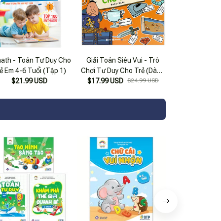
ath - Toán Tư Duy Cho
Giải Toán Siêu Vui - Trò
ẻ Em 4-6 Tuổi (Tập 1)
Chơi Tư Duy Cho Trẻ (Dành
$21.99 USD
$17.99 USD
Cho Bé Từ 5 Tuổi)
$24.99 USD