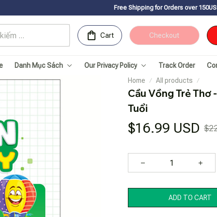
Free Shipping for Orders over 150USDㅤ✨
Chúc mừng S
Cart
Checkout
e
Danh Mục Sách
Our Privacy Policy
Track Order
Co
Home
All products
Cầu Vồng Trẻ Thơ -
Tuổi
$16.99 USD
$2
ADD TO CART