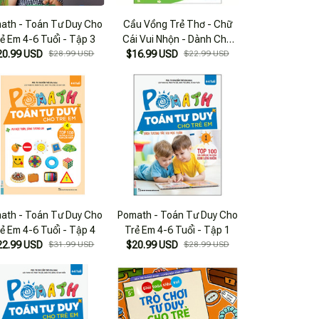
ath - Toán Tư Duy Cho
Cầu Vồng Trẻ Thơ - Chữ
ẻ Em 4-6 Tuổi - Tập 3
Cái Vui Nhộn - Dành Cho
20.99 USD
$28.99 USD
$16.99 USD
Trẻ 5-6 Tuổi - Tập 2
$22.99 USD
ath - Toán Tư Duy Cho
Pomath - Toán Tư Duy Cho
ẻ Em 4-6 Tuổi - Tập 4
Trẻ Em 4-6 Tuổi - Tập 1
22.99 USD
$31.99 USD
$20.99 USD
$28.99 USD