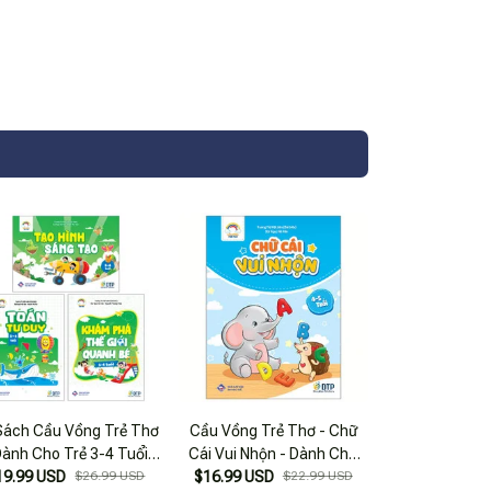
Sách Cầu Vồng Trẻ Thơ
Cầu Vồng Trẻ Thơ - Chữ
Dành Cho Trẻ 3-4 Tuổi
Cái Vui Nhộn - Dành Cho
19.99 USD
(Bộ 3 Quyển)
$26.99 USD
$16.99 USD
Trẻ 4-5 Tuổi
$22.99 USD