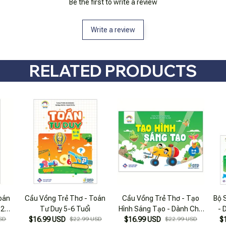
Be the first to write a review
Write a review
RELATED PRODUCTS
oán
Cầu Vồng Trẻ Thơ - Toán
Cầu Vồng Trẻ Thơ - Tạo
Bộ 
 24-
Tư Duy 5-6 Tuổi
Hình Sáng Tạo - Dành Cho
- 
SD
$16.99 USD
$22.99 USD
$16.99 USD
Trẻ 3-4 Tuổi
$22.99 USD
$