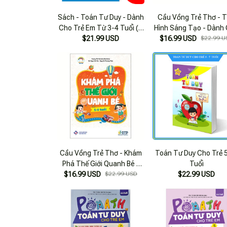
Sách - Toán Tư Duy - Dành
Cầu Vồng Trẻ Thơ - 
Cho Trẻ Em Từ 3-4 Tuổi (1
Hình Sáng Tạo - Dành
$21.99 USD
Cuốn)
$16.99 USD
Trẻ 24-36 Tháng Tu
$22.99 U
Cầu Vồng Trẻ Thơ - Khám
Toán Tư Duy Cho Trẻ 5
Phá Thế Giới Quanh Bé -
Tuổi
$16.99 USD
Dành Cho Trẻ 5-6 Tuổi
$22.99 USD
$22.99 USD