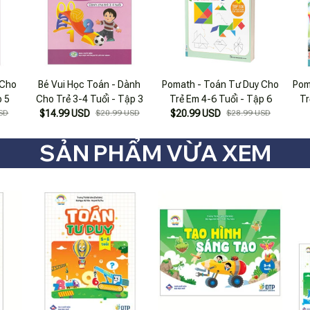
 Cho
Bé Vui Học Toán - Dành
Pomath - Toán Tư Duy Cho
Pom
p 5
Cho Trẻ 3-4 Tuổi - Tập 3
Trẻ Em 4-6 Tuổi - Tập 6
Tr
SD
$14.99 USD
$20.99 USD
$20.99 USD
$28.99 USD
SẢN PHẨM VỪA XEM