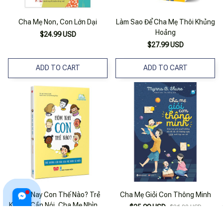
Cha Mẹ Non, Con Lớn Dại
Làm Sao Để Cha Mẹ Thôi Khủng
Hoảng
$24.99 USD
$27.99 USD
ADD TO CART
ADD TO CART
Hôm Nay Con Thế Nào? Trẻ
Cha Mẹ Giỏi Con Thông Minh
Không Cần Nói, Cha Mẹ Nhìn Sẽ
$25.99 USD
$26.00 USD
Hiểu
$21.99 USD