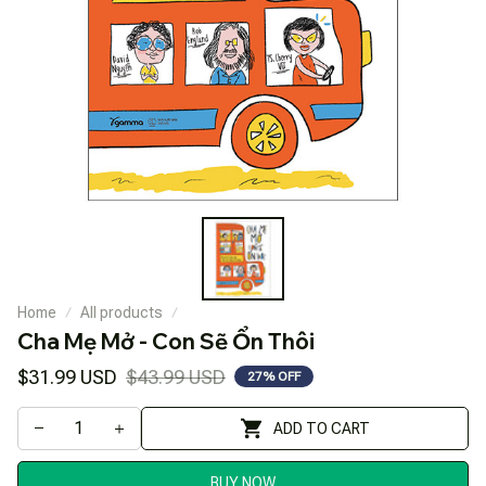
Home
All products
Cha Mẹ Mở - Con Sẽ Ổn Thôi
$31.99 USD
$43.99 USD
27% OFF
ADD TO CART
BUY NOW