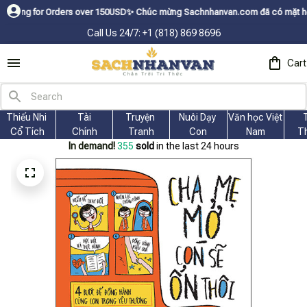
or Orders over 150USDㅤ✨
Chúc mừng Sachnhanvan.com đã có mặt hơn 200 quốc
Call Us 24/7: +1 (818) 869 8696
Cart
Thiếu Nhi 
Tài
Truyện 
Nuôi Dạy 
Văn học Việt 
Cổ Tích
Chính
Tranh
Con
Nam
T
In demand!
356
sold
in the last 24 hours