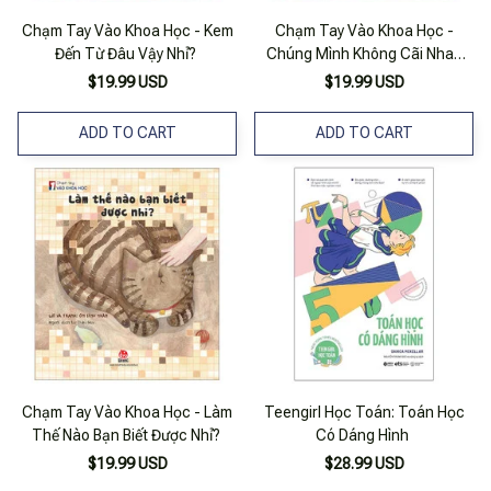
Chạm Tay Vào Khoa Học - Kem
Chạm Tay Vào Khoa Học -
Đến Từ Đâu Vậy Nhỉ?
Chúng Mình Không Cãi Nhau
Nữa!
$19.99 USD
$19.99 USD
ADD TO CART
ADD TO CART
Chạm Tay Vào Khoa Học - Làm
Teengirl Học Toán: Toán Học
Thế Nào Bạn Biết Được Nhỉ?
Có Dáng Hình
$19.99 USD
$28.99 USD