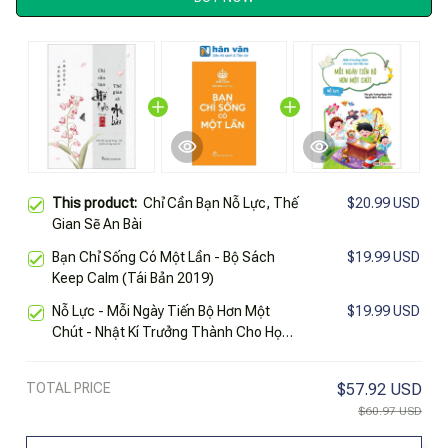
This product:
Chỉ Cần Bạn Nỗ Lực, Thế
$20.99 USD
Gian Sẽ An Bài
Bạn Chỉ Sống Có Một Lần - Bộ Sách
$19.99 USD
Keep Calm (Tái Bản 2019)
Nỗ Lực - Mỗi Ngày Tiến Bộ Hơn Một
$19.99 USD
Chút - Nhật Kí Trưởng Thành Cho Học
Sinh Tiểu Học
TOTAL PRICE
$57.92 USD
$60.97 USD