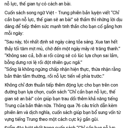
nỗ lực, thế gian tự có cách an bài.
Cuốn sách song ngữ Việt - Trung phiên bản luyện viết “Chỉ
cần bạn nỗ lực, thế gian sẽ an bài” sẽ thầm thì những lời dịu
dàng để tiếp thêm sức mạnh tinh thần cho bạn cố gắng hơn
mỗi ngày:
“Sau này, tôi nhất định sẽ ngày càng tỏa sáng. Xua tan hết
thảy tối tăm mịt mù, chờ đến một ngày mây rẽ trăng thanh.”
“Không sao cả, bởi ai rồi cũng sẽ có lúc lựa chọn sai lầm,
bỗng dưng rơi lệ rồi đột nhiên gục ngã.”
“Sống là không ngừng chấp nhận hiện thực, thừa nhận rằng
bản thân tầm thường, rồi nỗ lực tiến về phía trước.”
Không chỉ đơn thuần tiếp thêm động lực cho bạn trên con
đường bạn lựa chọn, cuốn sách “Chỉ cần bạn nỗ lực, thế
gian sẽ an bài” còn giúp bạn trau dồi thêm khả năng tiếng
Trung của bản thân nữa. Thông qua 76 câu trích dẫn kèm
phiên âm và dịch nghĩa, cuốn sách giúp bạn bổ sung vốn từ
vựng tiếng Trung theo một cách cực kỳ gần gũi.
Điểm đặc biệt nhất trong cuốn sách “Chỉ cần bạn nỗ lực,