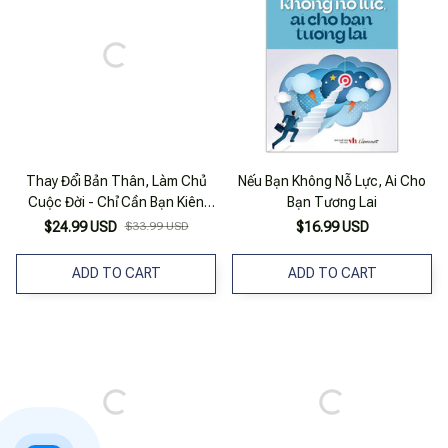
Thay Đổi Bản Thân, Làm Chủ
Nếu Bạn Không Nỗ Lực, Ai Cho
Cuộc Đời - Chỉ Cần Bạn Kiên
Bạn Tương Lai
Cường Cả Thế Giới Sẽ Nhường
$24.99 USD
$33.99 USD
$16.99 USD
Đường Cho Bạn
ADD TO CART
ADD TO CART