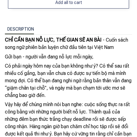
Add all to cart
DESCRIPTION
CHỈ CẦN BẠN NỖ LỰC, THẾ GIAN SẼ AN BÀI
- Cuốn sách
song ngữ phiên bản luyện chữ đầu tiên tại Việt Nam
Gửi bạn - người vẫn đang nỗ lực mỗi ngày,
Có phải ngày hôm nay của bạn không như ý? Có thể sau rất
nhiều cố gắng, bạn vẫn chưa có được sự tiến bộ mà mình
mong đợi. Có thể bạn đang nghi ngờ rằng bản thân vẫn đang
“giậm chân tại chỗ”, và ngày mà bạn chạm tới ước mơ sẽ
chẳng bao giờ đến.
Vậy hãy để chúng mình nói bạn nghe: cuộc sống thực ra rất
công bằng với những người biết nỗ lực. Thành quả của
những đêm bạn thức trắng chạy deadline rồi sẽ được sếp
công nhận. Hàng ngàn giờ bạn chăm chỉ học tập rồi sẽ đổi
được kết quả thi như ý. Bạn hãy cứ vững tin rằng chỉ cần bạn