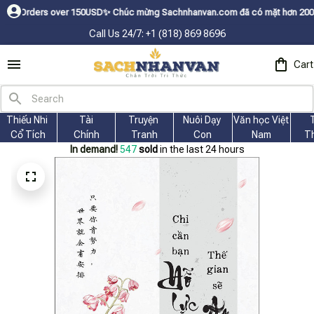
ers over 150USDㅤ✨
Chúc mừng Sachnhanvan.com đã có mặt hơn 200 quốc gia n
Call Us 24/7: +1 (818) 869 8696
Cart
Thiếu Nhi 
Tài
Truyện 
Nuôi Dạy 
Văn học Việt 
Cổ Tích
Chính
Tranh
Con
Nam
T
In demand!
549
sold
in the last 24 hours