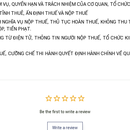
ỆM VỤ, QUYỀN HẠN VÀ TRÁCH NHIỆM CỦA CƠ QUAN, TỔ CHỨ
 TỈNH THUÊ, ẤN ĐỊNH THUẾ VÀ NỘP THUẾ
 NGHĨA VỤ NỘP THUẾ, THỦ TỤC HOÀN THUẾ, KHÔNG THU 
P, TIỀN PHẠT.
G TỪ ĐIỆN TỬ, THÔNG TIN NGƯỜI NỘP THUẾ, TỔ CHỨC K
HUẾ, CƯỠNG CHẾ THI HÀNH QUYẾT ĐỊNH HÀNH CHÍNH VỀ QU
Be the first to write a review
Write a review