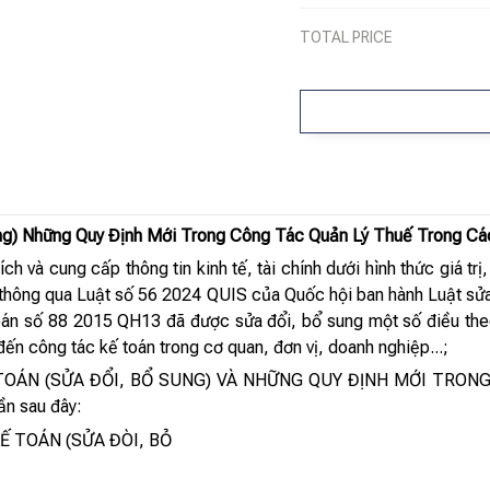
TOTAL PRICE
ng) Những Quy Định Mới Trong Công Tác Quản Lý Thuế Trong Cá
ích và cung cấp thông tin kinh tế, tài chính dưới hình thức giá trị
thông qua Luật số 56 2024 QUIS của Quốc hội ban hành Luật sửa
toán số 88 2015 QH13 đã được sửa đổi, bổ sung một số điều t
đến công tác kế toán trong cơ quan, đơn vị, doanh nghiệp...;
Ế TOÁN (SỬA ĐỔI, BỔ SUNG) VÀ NHỮNG QUY ĐỊNH MỚI TR
n sau đây:
Ế TOÁN (SỬA ĐÒI, BỎ