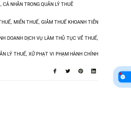
C, CÁ NHÂN TRONG QUẢN LÝ THUÊ
THUẾ, MIỀN THUẾ, GIẢM THUẾ KHOANH TIỀN
INH DOANH DỊCH VỤ LÀM THỦ TỤC VỀ THUẾ,
ẢN LÝ THUẾ, XỬ PHẠT VI PHẠM HÀNH CHÍNH