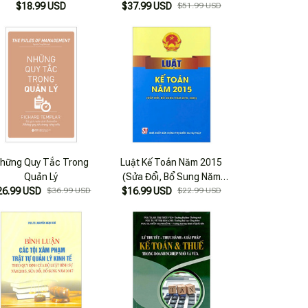
$18.99 USD
2019)
Thuyết Và Thực Hành (Tái
$37.99 USD
$51.99 USD
Bản 2023)
hững Quy Tắc Trong
Luật Kế Toán Năm 2015
Quản Lý
(Sửa Đổi, Bổ Sung Năm
26.99 USD
$36.99 USD
$16.99 USD
2019, 2024)
$22.99 USD