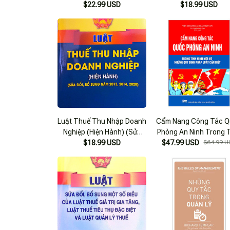
$22.99 USD
Năm 2022)
Đổi, Bổ Sung Năm 20
$18.99 USD
2014, 2020
Luật Thuế Thu Nhập Doanh
Cẩm Nang Công Tác 
Nghiệp (Hiện Hành) (Sửa
Phòng An Ninh Trong 
Đổi, Bổ Sung Năm 2013,
$18.99 USD
Hình Mới Những Quy Đ
$47.99 USD
$64.99 U
2014, 2020)
Pháp Luật Cần Biết