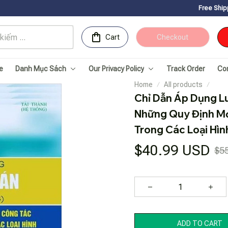
Free Shipping for Orders
Cart
Checkout
e
Danh Mục Sách
Our Privacy Policy
Track Order
Co
Home
All products
Chỉ Dẫn Áp Dụng Lu
Những Quy Định Mớ
Trong Các Loại Hì
$40.99 USD
$5
ADD TO CART