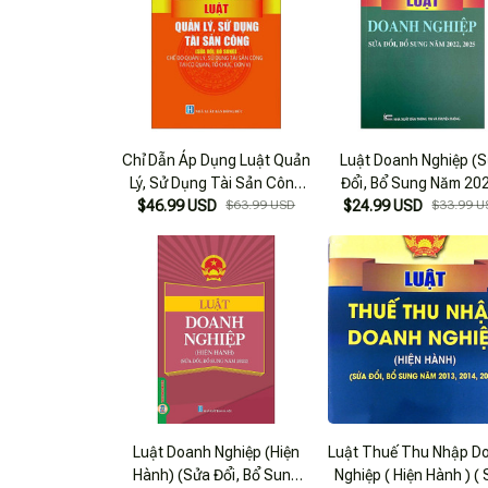
Chỉ Dẫn Áp Dụng Luật Quản
Luật Doanh Nghiệp (
Lý, Sử Dụng Tài Sản Công
Đổi, Bổ Sung Năm 20
(Sửa Đổi, Bổ Sung) - Chế
$46.99 USD
$63.99 USD
$24.99 USD
2025)
$33.99 U
Độ Quản Lý, Sử Dụng Tài
Sản Công Tại Cơ Quan, Tổ
Chức, Đơn Vị
Luật Doanh Nghiệp (Hiện
Luật Thuế Thu Nhập D
Hành) (Sửa Đổi, Bổ Sung
Nghiệp ( Hiện Hành ) (