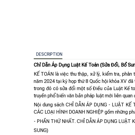
DESCRIPTION
Chỉ Dẫn Áp Dụng Luật Kế Toán (Sửa Đổi, Bổ Su
KẾ TOÁN là việc thu thập, xử lý, kiểm tra, phân t
năm 2024 tại kỳ họp thứ 8 Quốc hội khóa XV đã 
trong đó có sửa đổi một số Điều của Luật Kế 
truyền phổ biến văn bản pháp luật mới liên quan 
Nội dung sách CHỈ DẪN ÁP DỤNG - LUẬT K
CÁC LOẠI HÌNH DOANH NGHIỆP gồm những phầ
- PHẦN THỨ NHẤT. CHỈ DẪN ÁP DỤNG LUẬT K
SUNG)