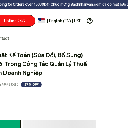
 over 150USDㅤ✨
Chúc mừng Sachnhanvan.com đã có mặt hơn 200 quốc gia như 
Hotline 24/7
| English (EN) | USD
ntact
ật Kế Toán (Sửa Đổi, Bổ Sung) 
i Trong Công Tác Quản Lý Thuế 
nh Doanh Nghiệp
5.99 USD
27% OFF