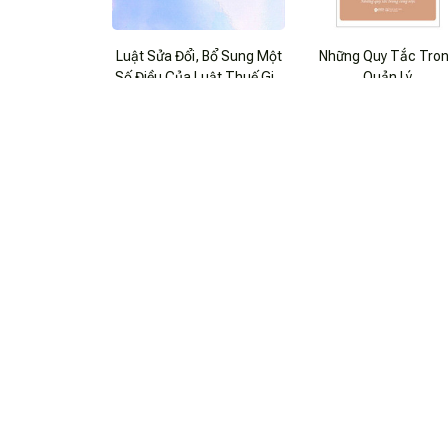
Luật Sửa Đổi, Bổ Sung Một
Những Quy Tắc Tro
Số Điều Của Luật Thuế Giá
Quản Lý
Trị Gia Tăng, Luật Thuế
$17.99 USD
$25.99 USD
Tiêu Thụ Đặc Biệt Và Luật
Quản Lý Thuế
Quy Định Chi Tiết Về Hóa
Luật Doanh Nghiệp (Sửa
Đơn, Chứng Từ Theo Luật
Bổ Sung) - Hệ Thống