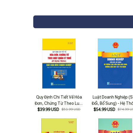
Quy Định Chi Tiết Về Hóa
Luật Doanh Nghiệp (
Đơn, Chứng Từ Theo Luật
Đổi, Bổ Sung) - Hệ Th
$39.99 USD
Quản Lý Thuế Áp Dụng
$53.99 USD
$54.99 USD
Các Văn Bản Quy Địn
$74.99 U
Trong Các Loại Hình Doanh
Hướng Dẫn Chi Tiết T
Nghiệp
Hành