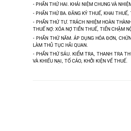
- PHẦN THỨ HAI. KHÁI NIỆM CHUNG VÀ NHI
- PHẦN THỨ BA. ĐĂNG KÝ THUẾ, KHAI THUẾ,
- PHẦN THỨ TƯ. TRÁCH NHIỆM HOÀN THÀNH
THUẾ NỢ: XÓA NỢ TIỀN THUẾ, TIỀN CHẬM NỘ
- PHẦN THỨ NĂM. ÁP DỤNG HÓA ĐƠN, CHỨN
LÀM THỦ TỤC HẢI QUAN.
- PHẦN THỨ SÁU. KIỂM TRA, THANH TRA T
VÀ KHIẾU NẠI, TỐ CÁO, KHỞI KIỆN VỀ THUẾ.