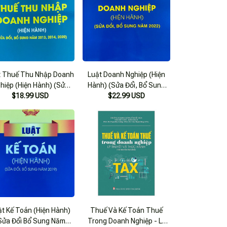
t Thuế Thu Nhập Doanh
Luật Doanh Nghiệp (Hiện
hiệp (Hiện Hành) (Sửa
Hành) (Sửa Đổi, Bổ Sung
i, Bổ Sung Năm 2013,
$18.99 USD
$22.99 USD
Năm 2022)
2014, 2020)
ật Kế Toán (Hiện Hành)
Thuế Và Kế Toán Thuế
Sửa Đổi Bổ Sung Năm
Trong Doanh Nghiệp - Lý