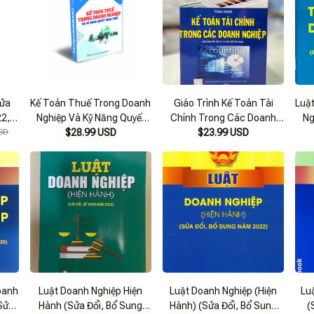
Sửa
Kế Toán Thuế Trong Doanh
Giáo Trình Kế Toán Tài
Luậ
22,
Nghiệp Và Kỹ Năng Quyết
Chính Trong Các Doanh
Ng
SD
$28.99 USD
Toán Thuế
Nghiệp (Tái Bản Lần Thứ 2,
$23.99 USD
Đổ
Có Sửa Chữa Bổ Sung)
oanh
Luật Doanh Nghiệp Hiện
Luật Doanh Nghiệp (Hiện
Lu
 Sửa
Hành (Sửa Đổi, Bổ Sung
Hành) (Sửa Đổi, Bổ Sung
(