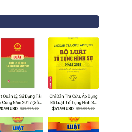
t Quản Lý, Sử Dụng Tài
Chỉ Dẫn Tra Cứu, Áp Dụng
n Công Năm 2017 (Sửa
Bộ Luật Tố Tụng Hình Sự
20.99 USD
Đổi, Bổ Sung Năm
$28.99 USD
Năm 2015 ( Sửa Đổi, Bổ
$51.99 USD
$59.00 USD
020,2023,2024,2025)
Sung Năm 2021 )