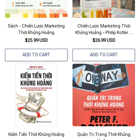
Sách - Chiến Lược Marketing
Chiến Lược Marketing Thời
Thời Khủng Hoảng
Khủng Hoảng – Philip Kotler &
John A. Caslione – Hoàng Thị
$25.99 USD
$26.99 USD
Phúc Dịch – 1980 Books - Nxb
Công Thương
ADD TO CART
ADD TO CART
Kiếm Tiền Thời Khủng Hoảng
Quản Trị Trong Thời Khủng