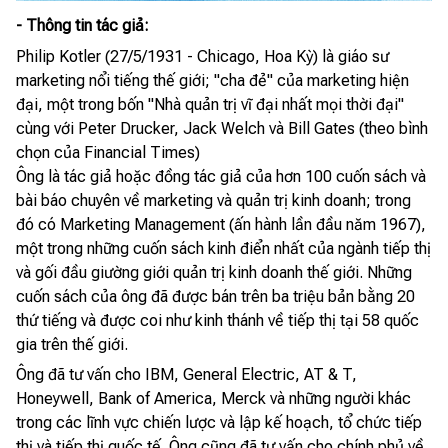
- Thông tin tác giả:
Philip Kotler (27/5/1931 - Chicago, Hoa Kỳ) là giáo sư
marketing nổi tiếng thế giới; "cha đẻ" của marketing hiện
đại, một trong bốn "Nhà quản trị vĩ đại nhất mọi thời đại"
cùng với Peter Drucker, Jack Welch và Bill Gates (theo bình
chọn của Financial Times)
Ông là tác giả hoặc đồng tác giả của hơn 100 cuốn sách và
bài báo chuyên về marketing và quản trị kinh doanh; trong
đó có Marketing Management (ấn hành lần đầu năm 1967),
một trong những cuốn sách kinh điển nhất của ngành tiếp thị
và gối đầu giường giới quản trị kinh doanh thế giới. Những
cuốn sách của ông đã được bán trên ba triệu bản bằng 20
thứ tiếng và được coi như kinh thánh về tiếp thị tại 58 quốc
gia trên thế giới.
Ông đã tư vấn cho IBM, General Electric, AT & T,
Honeywell, Bank of America, Merck và những người khác
trong các lĩnh vực chiến lược và lập kế hoạch, tổ chức tiếp
thị và tiếp thị quốc tế. Ông cũng đã tư vấn cho chính phủ về