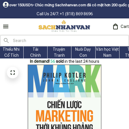
150USDㅤ✨
Chúc mừng Sachnhanvan.com đã có mặt hơn 200 quốc gia như Mỹ, Ca
Call Us 24/7: +1 (818) 869 8696
Cart
Thiếu Nhi 
Tài
Truyện 
Nuôi Dạy 
Văn học Việt 
Cổ Tích
Chính
Tranh
Con
Nam
T
In demand!
56
sold
in the last 24 hours