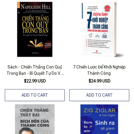
Sách - Chiến Thắng Con Quỷ
7 Chiến Lược Để Khởi Nghiệp
Trong Bạn - Bí Quyết Tự Do Và
Thành Công
Thành Công - Napoleon Hill -
$22.99 USD
$24.99 USD
Thái Hà Sach24H
ADD TO CART
ADD TO CART