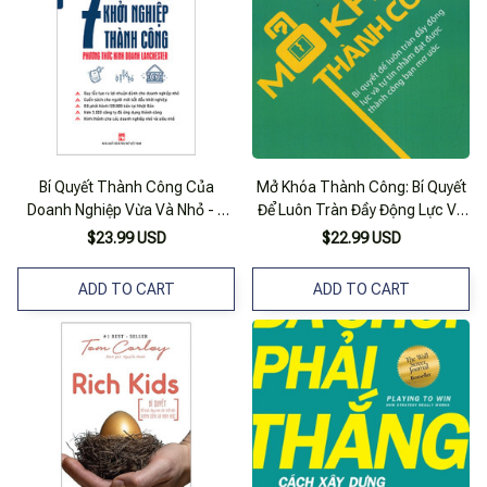
Bí Quyết Thành Công Của
Mở Khóa Thành Công: Bí Quyết
Doanh Nghiệp Vừa Và Nhỏ - 7
Để Luôn Tràn Đầy Động Lực Và
Chiến Lược Để Khởi Nghiệp
Tự Tin Nhằm Đạt Được Thành
$23.99 USD
$22.99 USD
Thành Công - Phương Thức
Công Bạn Mơ Ước
Kinh Doanh Lanchester
ADD TO CART
ADD TO CART