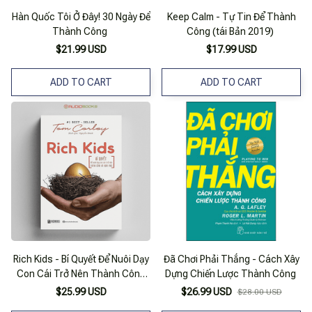
Hàn Quốc Tôi Ở Đây! 30 Ngày Để
Keep Calm - Tự Tin Để Thành
Thành Công
Công (tái Bản 2019)
$21.99 USD
$17.99 USD
ADD TO CART
ADD TO CART
Rich Kids - Bí Quyết Để Nuôi Dạy
Đã Chơi Phải Thắng - Cách Xây
Con Cái Trở Nên Thành Công
Dựng Chiến Lược Thành Công
Và Hạnh Phúc
$25.99 USD
$26.99 USD
$28.00 USD