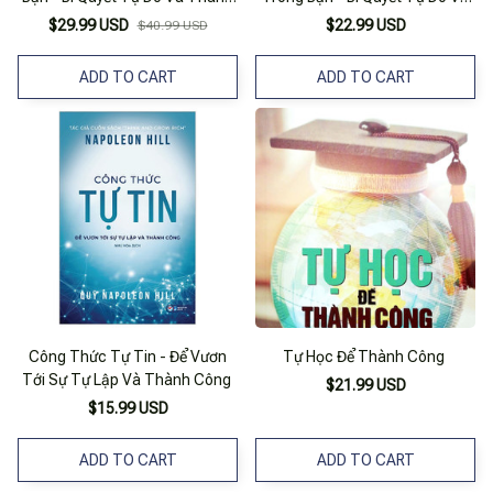
Công (Tái Bản 2025)
Thành Công - Napoleon Hill -
$29.99 USD
$22.99 USD
$40.99 USD
Thái Hà Sach24H
ADD TO CART
ADD TO CART
Công Thức Tự Tin - Để Vươn
Tự Học Để Thành Công
Tới Sự Tự Lập Và Thành Công
$21.99 USD
$15.99 USD
ADD TO CART
ADD TO CART