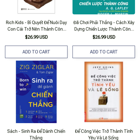
Rich Kids - Bí Quyết Để Nuôi Dạy
Đã Chơi Phải Thắng - Cách Xây
Con Cái Trở Nên Thành Công
Dựng Chiến Lược Thành Công
Và Hạnh Phúc
_Tre
$26.99 USD
$26.99 USD
ADD TO CART
ADD TO CART
Sách - Sinh Ra Để Dành Chiến
Để Công Việc Trở Thành Tình
Thắng
Yêu Và Lẽ Sống