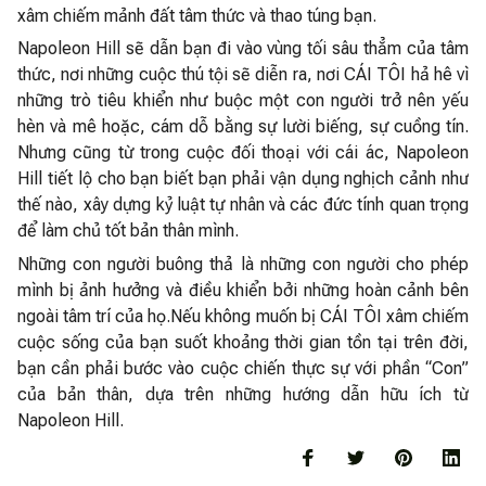
xâm chiếm mảnh đất tâm thức và thao túng bạn.
Napoleon Hill sẽ dẫn bạn đi vào vùng tối sâu thẳm của tâm
thức, nơi những cuộc thú tội sẽ diễn ra, nơi CÁI TÔI hả hê vì
những trò tiêu khiển như buộc một con người trở nên yếu
hèn và mê hoặc, cám dỗ bằng sự lười biếng, sự cuồng tín.
Nhưng cũng từ trong cuộc đối thoại với cái ác, Napoleon
Hill tiết lộ cho bạn biết bạn phải vận dụng nghịch cảnh như
thế nào, xây dựng kỷ luật tự nhân và các đức tính quan trọng
để làm chủ tốt bản thân mình.
Những con người buông thả là những con người cho phép
mình bị ảnh hưởng và điều khiển bởi những hoàn cảnh bên
ngoài tâm trí của họ.Nếu không muốn bị CÁI TÔI xâm chiếm
cuộc sống của bạn suốt khoảng thời gian tồn tại trên đời,
bạn cần phải bước vào cuộc chiến thực sự với phần “Con”
của bản thân, dựa trên những hướng dẫn hữu ích từ
Napoleon Hill.