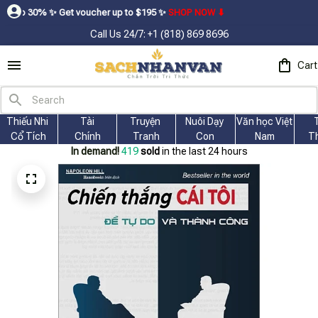
ㅤ Get voucher up to $195ㅤ ✨ㅤ
SHOP NOW ⬇
Call Us 24/7: +1 (818) 869 8696
Cart
Thiếu Nhi 
Tài
Truyện 
Nuôi Dạy 
Văn học Việt 
Cổ Tích
Chính
Tranh
Con
Nam
T
In demand!
419
sold
in the last 24 hours