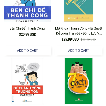
Bền Chí Để Thành Công
Mở Khóa Thành Công - Bí Quyết
Để Luôn Tràn Đầy Động Lực Và
$20.99 USD
Tự Tin Nhằm Đạt Được Thành
$29.99 USD
$40.99 USD
Công Bạn Mơ Ước
ADD TO CART
ADD TO CART