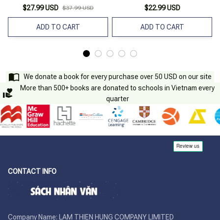
Công
Công (Tái Bản)
$27.99 USD
$22.99 USD
$37.99 USD
ADD TO CART
ADD TO CART
We donate a book for every purchase over 50 USD on our site
More than 500+ books are donated to schools in Vietnam every
quarter
CONTACT INFO
Company Name: LAM THIEN HUNG COMPANY LIMITED
