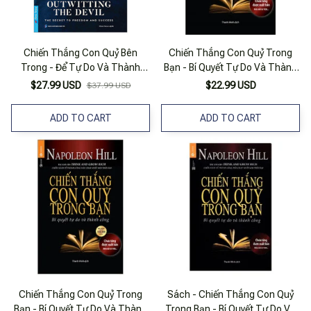
Chiến Thắng Con Quỷ Bên
Chiến Thắng Con Quỷ Trong
Trong - Để Tự Do Và Thành
Bạn - Bí Quyết Tự Do Và Thành
Công
Công (Tái Bản)
$27.99 USD
$22.99 USD
$37.99 USD
ADD TO CART
ADD TO CART
Chiến Thắng Con Quỷ Trong
Sách - Chiến Thắng Con Quỷ
Bạn - Bí Quyết Tự Do Và Thành
Trong Bạn - Bí Quyết Tự Do Và