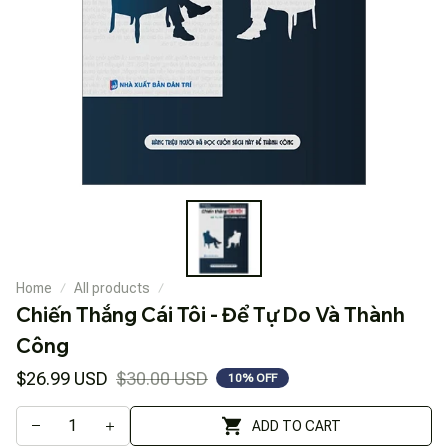
Home
All products
Chiến Thắng Cái Tôi - Để Tự Do Và Thành 
Công
$26.99 USD
$30.00 USD
10% OFF
ADD TO CART