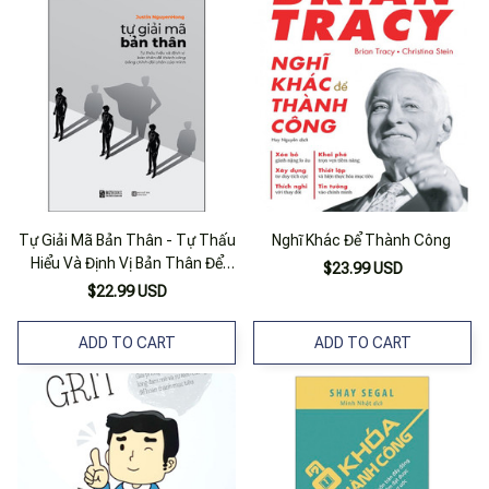
Tự Giải Mã Bản Thân - Tự Thấu
Nghĩ Khác Để Thành Công
Hiểu Và Định Vị Bản Thân Để
$23.99 USD
Thành Công Bằng Chính Đôi
$22.99 USD
Chân Mình
ADD TO CART
ADD TO CART