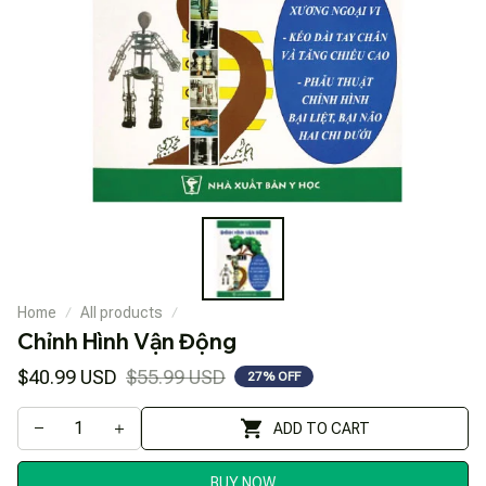
Home
All products
Chỉnh Hình Vận Động
$40.99 USD
$55.99 USD
27% OFF
ADD TO CART
BUY NOW