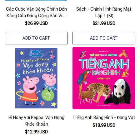
Các Cuộc Vận Động Chỉnh Đốn
Sách - Chỉnh Hình Răng Mặt
Đảng Của Đảng Cộng Sản Việt
Tập 1 (Kl)
Nam Thời Kỳ 1930 – 1975 (Bản
$26.99 USD
$21.99 USD
In Năm 2020)
ADD TO CART
ADD TO CART
Hí Hoáy Với Peppa: Vận Động
Tiếng Anh Bằng Hình - Động Vật
Khỏe Khoắn
$18.99 USD
$12.99 USD