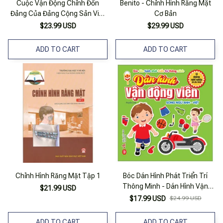
Cuộc Vận Động Chỉnh Đốn
Benito - Chỉnh Hình Răng Mặt
Đảng Của Đảng Cộng Sản Việt
Cơ Bản
Nam Thời Kỳ 1930-1975
$23.99 USD
$29.99 USD
ADD TO CART
ADD TO CART
Chỉnh Hình Răng Mặt Tập 1
Bóc Dán Hình Phát Triển Trí
Thông Minh - Dán Hình Vận
$21.99 USD
Động Viên Và Những Nghề
$17.99 USD
$24.99 USD
Nghiệp Bé Yêu Thích
ADD TO CART
ADD TO CART