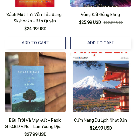
Sách Mặt Trời Vẫn Tỏa Sáng -
Vùng Đất Đóng Băng
Skybooks - Bản Quyền
$25.99 USD
$35.99 USD
$24.99 USD
ADD TO CART
ADD TO CART
Bầu Trời Và Mặt Đất – Paolo
Cẩm Nang Du Lịch Nhật Bản
G.I.O.R.D.A.No – Lan Young Dịch -
$26.99 USD
Nhã Nam
$27.99 USD