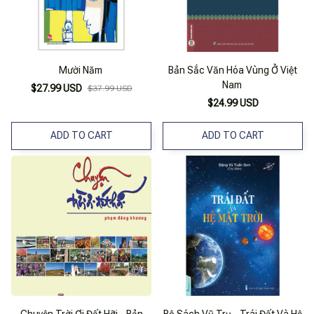
Mười Năm
Bản Sắc Văn Hóa Vùng Ở Việt
Nam
$27.99 USD
$37.99 USD
$24.99 USD
ADD TO CART
ADD TO CART
Chuyện Trời Ơi Đất Hỡi - Bản
Bộ Sách Vũ Trụ - Trái Đất Và Hệ