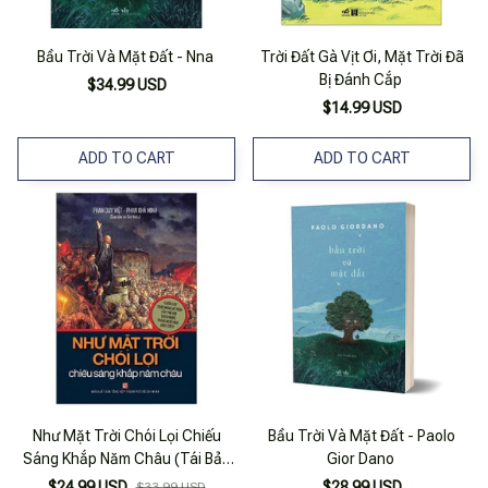
Bầu Trời Và Mặt Đất - Nna
Trời Đất Gà Vịt Ơi, Mặt Trời Đã
Bị Đánh Cắp
$34.99 USD
$14.99 USD
ADD TO CART
ADD TO CART
Như Mặt Trời Chói Lọi Chiếu
Bầu Trời Và Mặt Đất - Paolo
Sáng Khắp Năm Châu (Tái Bản
Gior Dano
2018)
$24.99 USD
$28.99 USD
$33.99 USD