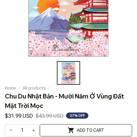
Home
All products
Chu Du Nhật Bản - Mười Năm Ở Vùng Đất 
Mặt Trời Mọc
$31.99 USD
$43.99 USD
27% OFF
ADD TO CART