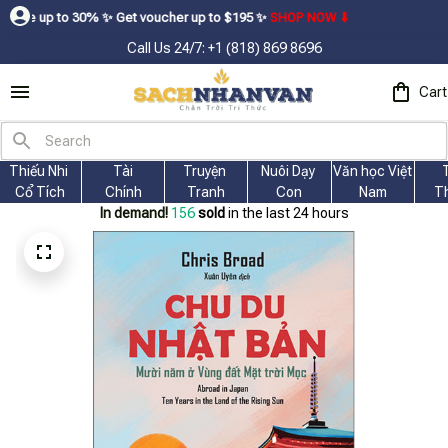
% ㅤ✨ㅤ Get voucher up to $195ㅤ ✨ㅤ
SHOP NOW ⬇
Call Us 24/7: +1 (818) 869 8696
Cart
Thiếu Nhi 
Tài
Truyện 
Nuôi Dạy 
Văn học Việt 
Cổ Tích
Chính
Tranh
Con
Nam
T
In demand!
156
sold
in the last 24 hours