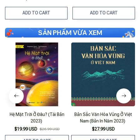
ADD TO CART
ADD TO CART
SẢN PHẨM VỪA XEM
Hệ Mặt Trời Ở Đâu? (Tái Bản
Bản Sắc Văn Hóa Vùng Ở Việt
2023)
Nam (Bản In Năm 2023)
$19.99 USD
$27.99 USD
$26.99 USD