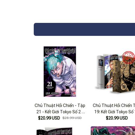
Chú Thuật Hồi Chiến - Tập
Chú Thuật Hồi Chiến 
21 - Kết Giới Tokyo Số 2 -
19: Kết Giới Tokyo Số 
$20.99 USD
Vận May Lớn
$28.99 USD
Người Đàn Ông Giận 
$20.99 USD