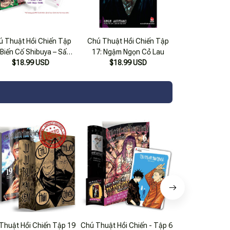
ú Thuật Hồi Chiến Tập
Chú Thuật Hồi Chiến Tập
 Biến Cố Shibuya – Sấm
17: Ngậm Ngọn Cỏ Lau
$18.99 USD
Rền
$18.99 USD
Thuật Hồi Chiến Tập 19
Chú Thuật Hồi Chiến - Tập 6
Chú Thuật Hồi 