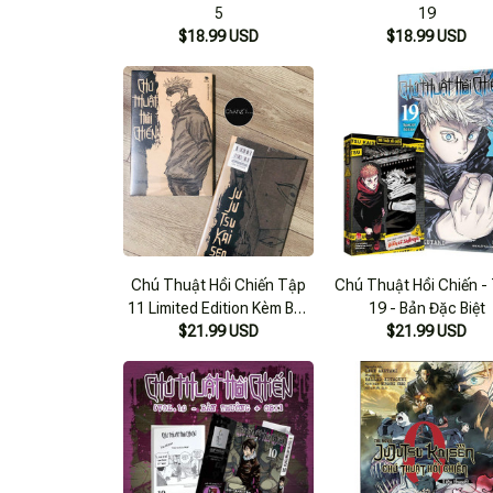
5
19
$18.99 USD
$18.99 USD
Chú Thuật Hồi Chiến Tập
Chú Thuật Hồi Chiến -
11 Limited Edition Kèm Box
19 - Bản Đặc Biệt
$21.99 USD
Giới Hạn
$21.99 USD