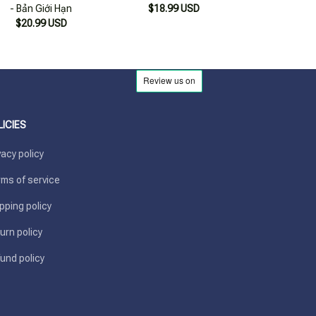
- Bản Giới Hạn
$18.99 USD
$18.99
$20.99 USD
LICIES
vacy policy
ms of service
pping policy
urn policy
und policy