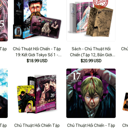
 Tập
Chú Thuật Hồi Chiến - Tập
Sách - Chú Thuật Hồi
Chú
19: Kết Giới Tokyo Số 1 -
Chiến (Tập 12, Bản Giới
Người Đàn Ông Giận Dữ -
$18.99 USD
$20.99 USD
Hạn)
Tặng Kèm Obi + Thẻ Bo
Góc Nhựa
 Tập
Chú Thuật Hồi Chiến Tập
Chú Thuật Hồi Chiến - Tập
Ch