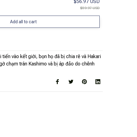
$56.97 USD
$59.97 USD
Add all to cart
iến vào kết giới, bọn họ đã bị chia rẽ và Hakari
t ngờ chạm trán Kashimo và bị áp đảo do chênh