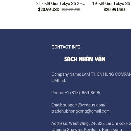
21 - Kết Giới Tokyo Số 2 -
19: Kết Giới Tokyo Số 
$20.99 USD
Vận May Lớn
$28.99 USD
Người Đàn Ông Giận
$20.99 USD
CONTACT INFO
Company Name: LAM THIEN HUNG COMPAN
LIMITED

Phone: +1 (818)-869-8696 

Email: support@vedeus.com/ 
tradehubhongkong@gmail.com

Address: West Wing, 2/F. 822 Lai Chi Kok Ro
Cheung Shawan, Kowloon, Hong Kong
