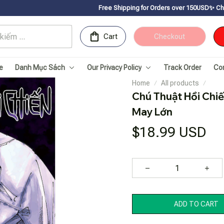
Free Shipping for Orders over 150USDㅤ✨
Chúc mừng Sachnha
Cart
Checkout
e
Danh Mục Sách
Our Privacy Policy
Track Order
Co
Home
All products
Chú Thuật Hồi Chiến
May Lớn
$18.99 USD
ADD TO CART