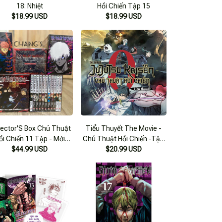
18: Nhiệt
Hồi Chiến Tập 15
$18.99 USD
$18.99 USD
lector'S Box Chú Thuật
Tiểu Thuyết The Movie -
ồi Chiến 11 Tập - Mới
Chú Thuật Hồi Chiến -Tập
$44.99 USD
100%
$20.99 USD
0