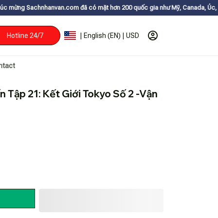
nvan.com đã có mặt hơn 200 quốc gia như Mỹ, Canada, Úc, Nhật, Hàn, và c
Hotline 24/7
| English (EN) | USD
ntact
 Tập 21: Kết Giới Tokyo Số 2 -Vận 