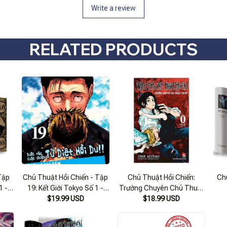
Write a review
RELATED PRODUCTS
Tập
Chú Thuật Hồi Chiến - Tập
Chú Thuật Hồi Chiến:
Ch
1 -
19: Kết Giới Tokyo Số 1 -
Trường Chuyên Chú Thuật
Dữ
Người Đàn Ông Giận Dữ
$19.99 USD
Tokyo - Tập 0
$18.99 USD