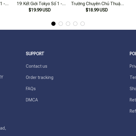
1 -
19: Kết Giới Tokyo Số 1 -
Trường Chuyên Chú Thuật
 Dữ
Người Đàn Ông Giận Dữ
$19.99 USD
Tokyo - Tập 0
$18.99 USD
SUPPORT
PO
Contact us
Pri
Y 
Order tracking
Ter
FAQs
Shi
DMCA
Ret
Ref
ad, 