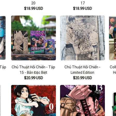
20
17
$18.99 USD
$18.99 USD
 Tập
Chú Thuật Hồi Chiến - Tập
Chú Thuật Hồi Chiến -
Col
15 - Bản Đặc Biệt
Limited Edition
H
$20.99 USD
$20.99 USD