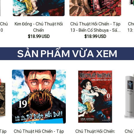
 Chú
Kim Đồng - Chú Thuật Hồi
Chú Thuật Hồi Chiến - Tập
Ch
 0
Chiến
13 - Biến Cố Shibuya - Sấm
13:
$18.99 USD
$18.99 USD
Rền
SẢN PHẨM VỪA XEM
 Tập
Chú Thuật Hồi Chiến - Tập
Chú Thuật Hồi Chiến:
Chú 