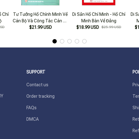
ồ Chí
Tư Tưởng Hồ Chính Minh Về
Di Sản Hồ Chí Minh - Hồ Chí
Di S
ộ
Cán Bộ Và Công Tác Cán Bộ
Minh Bàn Về Đảng
M
USD
Công An Nhân Dân
$21.99 USD
$18.99 USD
$25.99 USD
$
SUPPORT
PO
Contact us
Pri
Y 
Order tracking
Ter
FAQs
Shi
DMCA
Ret
Ref