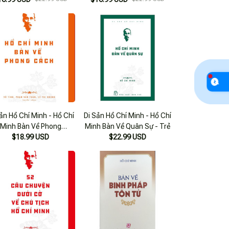
ản Hồ Chí Minh - Hồ Chí
Di Sản Hồ Chí Minh - Hồ Chí
Minh Bàn Về Phong
Minh Bàn Về Quân Sự - Trẻ
$18.99 USD
Cách_Tre
$22.99 USD