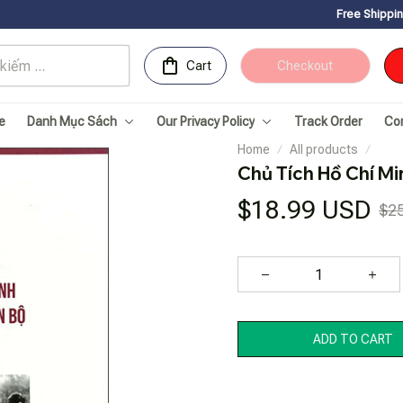
Free Shipping for Orders o
Cart
Checkout
e
Danh Mục Sách
Our Privacy Policy
Track Order
Co
Home
All products
Chủ Tích Hồ Chí M
$18.99 USD
$2
ADD TO CART