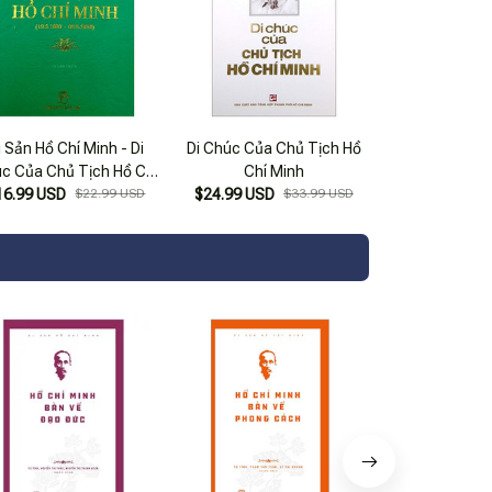
i Sản Hồ Chí Minh - Di
Di Chúc Của Chủ Tịch Hồ
c Của Chủ Tịch Hồ Chí
Chí Minh
nh (Khổ Nhỏ) (Tái Bản
16.99 USD
$22.99 USD
$24.99 USD
$33.99 USD
2019)