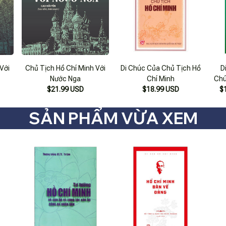
Với
Chủ Tịch Hồ Chí Minh Với
Di Chúc Của Chủ Tịch Hồ
D
Nước Nga
Chí Minh
Chú
$21.99 USD
$18.99 USD
Mi
$
SẢN PHẨM VỪA XEM