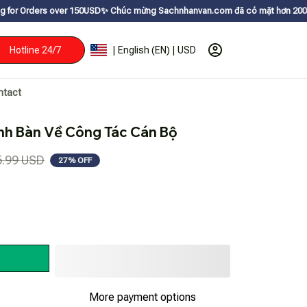
ver 150USDㅤ✨
Chúc mừng Sachnhanvan.com đã có mặt hơn 200 quốc gia như M
Hotline 24/7
| English (EN) | USD
ntact
inh Bàn Về Công Tác Cán Bộ
5.99 USD
27% OFF
More payment options