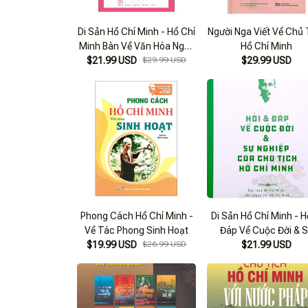
Di Sản Hồ Chí Minh - Hồ Chí
Người Nga Viết Về Chủ 
Minh Bàn Về Văn Hóa Nghệ
Hồ Chí Minh
$21.99 USD
Thuật
$29.99 USD
$29.99 USD
Phong Cách Hồ Chí Minh -
Di Sản Hồ Chí Minh - H
Về Tác Phong Sinh Hoạt
Đáp Về Cuộc Đời & 
$19.99 USD
$26.99 USD
Nghiệp Của Chủ Tịch
$21.99 USD
Chí Minh