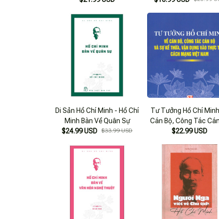
Di Sản Hồ Chí Minh - Hồ Chí
Tư Tưởng Hồ Chí Minh
Minh Bàn Về Quân Sự
Cán Bộ, Công Tác Cán
$24.99 USD
$33.99 USD
Và Sự Kế Thừa, Vận D
$22.99 USD
Vào Thực Tiễn Cách 
Việt Nam