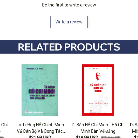
Be the first to write a review
Write a review
RELATED PRODUCTS
ồ Chí
Tư Tưởng Hồ Chính Minh
Di Sản Hồ Chí Minh - Hồ Chí
Di S
ộ
Về Cán Bộ Và Công Tác
Minh Bàn Về Đảng
Mi
SD
Cán Bộ Công An Nhân Dân
$21.99 USD
$18.99 USD
$25.99 USD
$