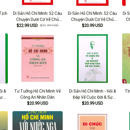
Tịch
Di Sản Hồ Chí Minh: 52 Câu
Di Sản Hồ Chí Minh. 52 Câu
Di 
Chuyện Dưới Cờ Về Chủ
Chuyện Dưới Cờ Về Chủ
C
$22.99 USD
Tịch Hồ Chí Minh
$31.99 USD
Tịch Hồ Chí Minh
$20.99 USD
ỏi &
Tư Tưởng Hồ Chí Minh Về
Di Sản Hồ Chí Minh - Hỏi &
Tì
Sự
Công An Nhân Dân
Đáp Về Cuộc Đời & Sự
 Hồ
$20.99 USD
Nghiệp Của Chủ Tịch Hồ
$20.99 USD
Chí Minh (Tái Bản 2020)