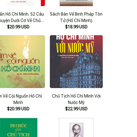
Sản Hồ Chí Minh. 52 Câu
Sách Bàn Về Binh Pháp Tôn
huyện Dưới Cờ Về Chủ
Tử (Hồ Chí Minh)
Tịch Hồ Chí Minh
$20.99 USD
$18.99 USD
m Về Cội Nguồn Hồ Chí
Chủ Tịch Hồ Chí Minh Với
Minh
Nước Mỹ
$20.99 USD
$22.99 USD