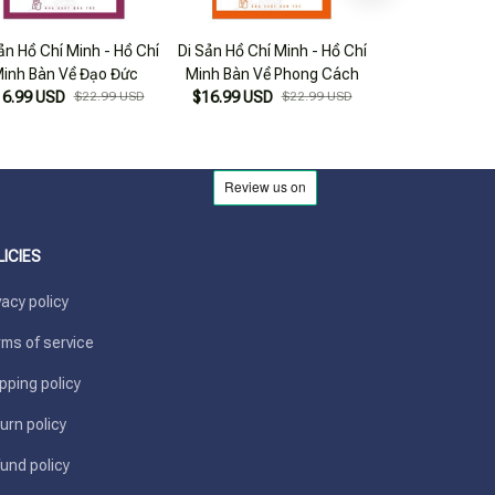
ản Hồ Chí Minh - Hồ Chí
Di Sản Hồ Chí Minh - Hồ Chí
Di Sản Hồ Chí M
inh Bàn Về Đạo Đức
Minh Bàn Về Phong Cách
Minh Bàn Về
16.99 USD
$22.99 USD
$16.99 USD
$22.99 USD
$21.99
LICIES
vacy policy
ms of service
pping policy
urn policy
und policy