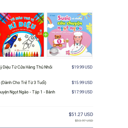
ỳ Diệu Từ Cửa Hàng Thú Nhồi
$19.99 USD
u (Dành Cho Trẻ Từ 3 Tuổi)
$15.99 USD
uyện Ngọt Ngào - Tập 1 - Bánh
$17.99 USD
$51.27 USD
$53.97 USD