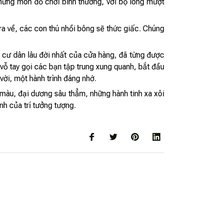
hững món đồ chơi bình thường, với bộ lông mượt
ra về, các con thú nhồi bông sẽ thức giấc. Chúng
à cư dân lâu đời nhất của cửa hàng, đã từng được
vỗ tay gọi các bạn tập trung xung quanh, bắt đầu
ời, một hành trình đáng nhớ.
 màu, đại dương sâu thẳm, những hành tinh xa xôi
nh của trí tưởng tượng.