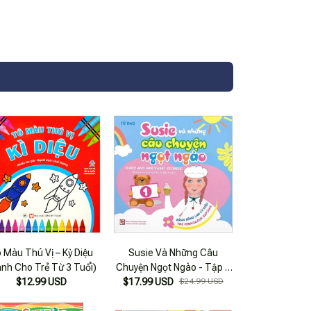
 Màu Thú Vị – Kỳ Diệu
Susie Và Những Câu
ành Cho Trẻ Từ 3 Tuổi)
Chuyện Ngọt Ngào - Tập 1
$12.99 USD
- Bánh Bông Lan Kỳ Diệu
$17.99 USD
$24.99 USD