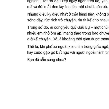
nghịch… tất cả đều xếp ngay ngắn trên kệ, yên
mà và đôi mắt đen láy ánh lên một chút buồn bã.
Nhưng điều kỳ diệu nhất ở cửa hàng này, không p
sống dậy, rúc rích trò chuyện, ríu rít kể cho nhau 
Trong số đó, ai cũng yêu quý Gấu Bự – một chú g
nhiều em nhỏ ôm ấp, mang theo trong bao chuyến 
giờ kể chuyện. Đó là khoảng thời gian được mong
Thế là, khi phố xá ngoài kia chìm trong giấc ngủ
hay cuộc gặp gỡ bất ngờ với người ngoài hành tin
Bạn đã sẵn sàng chưa?