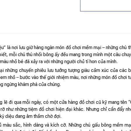
ệu” là nơi lưu giữ hàng ngàn món đồ chơi mềm mại – những chú t
 biết, mỗi chú thú nhồi bông ấy đều mang trong mình một câu chu
 màu nhỏ bé đã xảy ra với những người chủ tí hon của mình.
lại những chuyến phiêu lưu tưởng tượng giàu cảm xúc của các bạ
 em nhỏ – bước vào thế giới nhiệm màu, nơi những món đồ chơi t
ông ngừng khám phá của chúng.
g lẽ đi qua mỗi ngày, có một cửa hàng đồ chơi cũ kỹ mang tên “
c rỡ như những tiệm đồ chơi hiện đại khác. Nhưng chỉ cần đẩy 
 kỳ diệu đang âm thầm chờ đợi.
đủ màu sắc, hình dáng và kích cỡ. Những chú gấu bông mềm mại