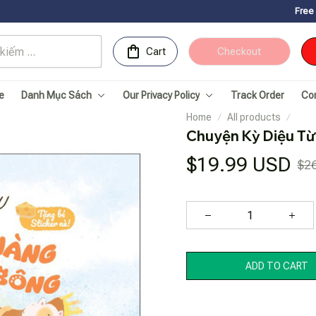
Free Shipping for 
Cart
Checkout
e
Danh Mục Sách
Our Privacy Policy
Track Order
Co
Home
All products
Chuyện Kỳ Diệu Từ
$19.99 USD
$2
ADD TO CART