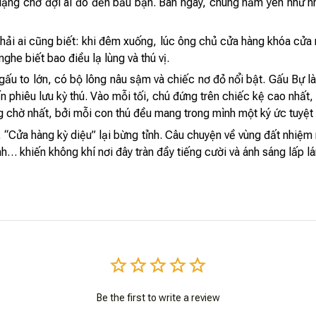
 lặng chờ đợi ai đó đến bầu bạn. Ban ngày, chúng nằm yên như n
hải ai cũng biết: khi đêm xuống, lúc ông chủ cửa hàng khóa cửa 
nghe biết bao điều lạ lùng và thú vị.
ấu to lớn, có bộ lông nâu sậm và chiếc nơ đỏ nổi bật. Gấu Bự l
phiêu lưu kỳ thú. Vào mỗi tối, chú đứng trên chiếc kệ cao nhất, 
 chờ nhất, bởi mỗi con thú đều mang trong mình một ký ức tuyệt v
, “Cửa hàng kỳ diệu” lại bừng tỉnh. Câu chuyện về vùng đất nhiệm
h… khiến không khí nơi đây tràn đầy tiếng cười và ánh sáng lấp lá
Be the first to write a review