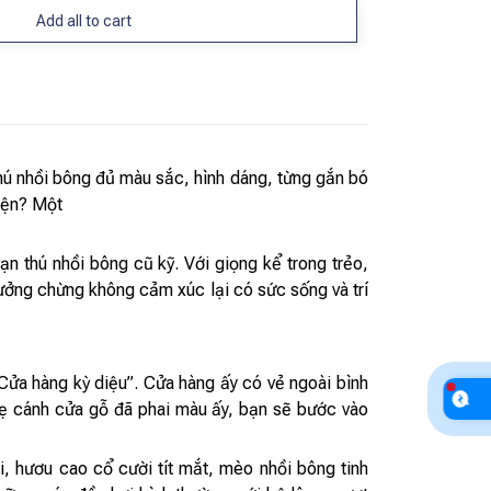
Add all to cart
hú nhồi bông đủ màu sắc, hình dáng, từng gắn bó
yện? Một
n thú nhồi bông cũ kỹ. Với giọng kể trong trẻo,
ưởng chừng không cảm xúc lại có sức sống và trí
Cửa hàng kỳ diệu”. Cửa hàng ấy có vẻ ngoài bình
nhẹ cánh cửa gỗ đã phai màu ấy, bạn sẽ bước vào
, hươu cao cổ cười tít mắt, mèo nhồi bông tinh