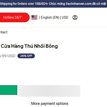
Orders over 150USDㅤ✨
Chúc mừng Sachnhanvan.com đã có mặt hơn 200 quốc gi
Hotline 24/7
| English (EN) | USD
ntact
 Cửa Hàng Thú Nhồi Bông
6.99 USD
26% OFF
More payment options