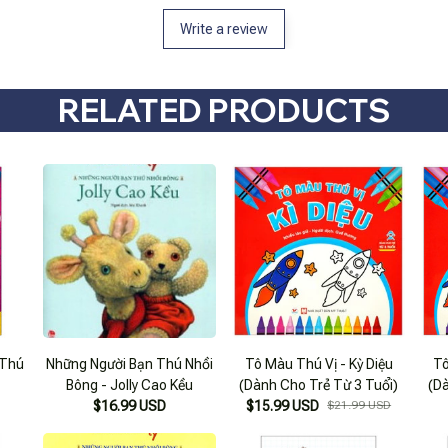
Write a review
RELATED PRODUCTS
 Thú
Những Người Bạn Thú Nhồi
Tô Màu Thú Vị - Kỳ Diệu
Tô
Bông - Jolly Cao Kều
(Dành Cho Trẻ Từ 3 Tuổi)
(D
$16.99 USD
$15.99 USD
$21.99 USD