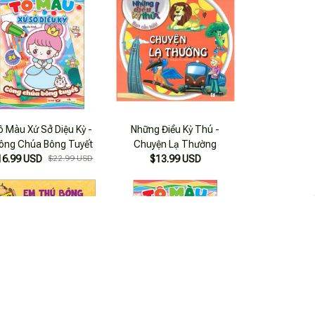
ô Màu Xứ Sở Diệu Kỳ -
Những Điều Kỳ Thú -
ông Chúa Bông Tuyết
Chuyện Lạ Thường
16.99 USD
$22.99 USD
$13.99 USD