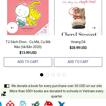
Tủ Sách Ehon - Cọ Má, Cọ Má
Hoang Dã
Nào (tái Bản 2020)
$28.99 USD
$13.99 USD
ADD TO CART
ADD TO CART
We donate a book for every purchase over 50 USD on our site
More than 500+ books are donated to schools in Vietnam every
quarter