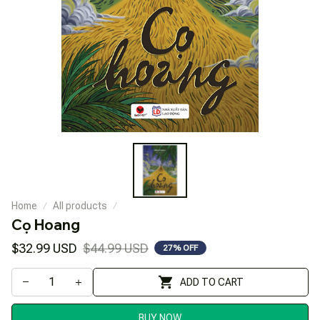
Home
All products
Cọ Hoang
$32.99 USD
$44.99 USD
27% OFF
ADD TO CART
BUY NOW