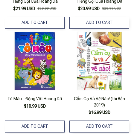
Tiếng Gọi Của Hoang Dã
Tiếng Gọi Của Hoang Dã
$21.99 USD
$29.99 USD
$20.99 USD
$28.99 USD
ADD TO CART
ADD TO CART
Tô Màu - Động Vật Hoang Dã
Cầm Cọ Và Vẽ Nào! (tái Bản
2019)
$10.99 USD
$16.99 USD
ADD TO CART
ADD TO CART