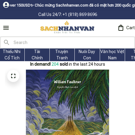
húc mừng Sachnhanvan.com đã có mặt hơn 200 quốc gia như Mỹ, Canada, Úc,
Call Us 24/7: +1 (818) 869 8696
Cart
Thiếu Nhi 
Tài
Truyện 
Nuôi Dạy 
Văn học Việt 
Cổ Tích
Chính
Tranh
Con
Nam
T
In demand!
204
sold
in the last 24 hours