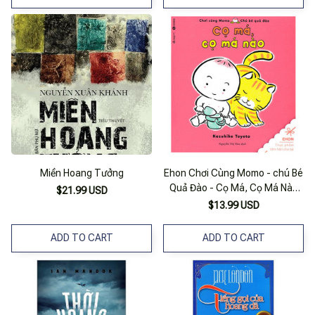
Miền Hoang Tưởng
Ehon Chơi Cùng Momo - chú Bé
Quả Đào - Cọ Má, Cọ Má Nào
$21.99 USD
(tái Bản 2022)
$13.99 USD
ADD TO CART
ADD TO CART