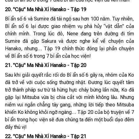
20. "Cậu" Ma Nhà Xí Hanako - Tập 19
Bí ẩn số 6 và Sumire đã tái ngộ sau hơn 100 năm. Tuy nhiên,
Bí ẩn số 6 lại được giao nhiệm vụ phá hủy “vật dẫn” của
chính mình. Trong lúc đó, Nene đang trên đường đi tìm
Sumire đã gặp Sakura và được nghe kể về chuyện của
Hanako, nhưng… Tập 19 chính thức đóng lại phần chuyện
về Bí ẩn số 6 trong 7 bí ẩn của học viện!
21. "Cậu" Ma Nhà Xí Hanako - Tập 20
Sau khi giải quyết rắc rối do Bí ẩn số 6 gây ra, nhóm của Ko
đã trở về với cuộc sống thường nhật. Đương lúc quyết tâm
trở thành pháp sư trừ tà hừng hực cháy bừng lần nữa, Ko đã
gặp lại Mitsuba vừa bị chia cắt với mình không lâu. Nhưng
niềm vui ngắn chẳng tày gang, những lời tiếp theo Mitsuba
khiến Ko không khỏi ngỡ ngàng… Tập 20 của bộ truyện về 7
bí ẩn trong học viện sẽ đưa chúng ta đến một buổi dạo đêm
đầy thú vị!
22. "Cậu" Ma Nhà Xí Hanako - Tập 21