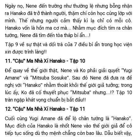
Ngày nọ, Nene đến trường như thường lệ nhưng bỗng nhận
ra Hanako đã trở thành người, thậm chí còn học cùng lớp với
mình. Thế nhưng người cảm thấy kì lạ chỉ có mỗi cô.
Hanako vốn là hồn ma cơ mà… Nhằm mục đích tìm ra chân
tướng, Nene đã tìm đến tòa tháp bí ẩn…!
Tập 9 về sự thật và dối trá của 7 điều bí ẩn trong học viện
xin được trình làng!!
11. "Cậu" Ma Nhà Xí Hanako - Tập 10
Để quay về thế giới thật, Nene và Ko phải giải quyết “Yugi
Amane” và “Mitsuba Sosuke”. Sau đó Nene đã đưa ra đề
nghị với “Hanako” nhằm thoát khỏi thế giới giả tưởng; trong
lúc ấy, Ko đã cố thuyết phục “Mitsuba” nhưng…!? Tập 10
tràn ngập khát vọng chuẩn bị bắt đầu!!
12. "Cậu" Ma Nhà Xí Hanako - Tập 11
Cuối cùng Yugi Amane đã để lộ chân tướng là “Hanako”.
Mục đích của Hanako là nhốt Nene vào thế giới giả để cô
tiếp tục sống dù thọ mệnh chẳng còn bao lâu. Dẫu biết vậy,