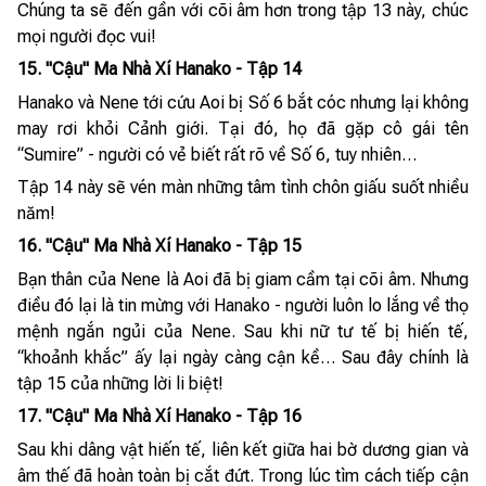
Chúng ta sẽ đến gần với cõi âm hơn trong tập 13 này, chúc
mọi người đọc vui!
15. "Cậu" Ma Nhà Xí Hanako - Tập 14
Hanako và Nene tới cứu Aoi bị Số 6 bắt cóc nhưng lại không
may rơi khỏi Cảnh giới. Tại đó, họ đã gặp cô gái tên
“Sumire” - người có vẻ biết rất rõ về Số 6, tuy nhiên…
Tập 14 này sẽ vén màn những tâm tình chôn giấu suốt nhiều
năm!
16. "Cậu" Ma Nhà Xí Hanako - Tập 15
Bạn thân của Nene là Aoi đã bị giam cầm tại cõi âm. Nhưng
điều đó lại là tin mừng với Hanako - người luôn lo lắng về thọ
mệnh ngắn ngủi của Nene. Sau khi nữ tư tế bị hiến tế,
“khoảnh khắc” ấy lại ngày càng cận kề… Sau đây chính là
tập 15 của những lời li biệt!
17. "Cậu" Ma Nhà Xí Hanako - Tập 16
Sau khi dâng vật hiến tế, liên kết giữa hai bờ dương gian và
âm thế đã hoàn toàn bị cắt đứt. Trong lúc tìm cách tiếp cận