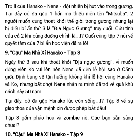
Trợ lí của Hanako - Nene - đột nhiên bị hút vào trong gương.
Tại đây cô đã gặp 1 hồn ma thiếu niên tên “Mitsuba”. 2
người muốn cùng thoát khỏi thế giới trong gương nhưng lại
bị điều bí ẩn thứ 3 là “Địa Ngục Gương” truy đuổi. Cứu tinh
của cả 2 khi cùng đường chính là…!? Cuối cùng tập 7 nói về
quyết tâm của 7 bí ẩn học viện đã ra lò!
9. "Cậu" Ma Nhà Xí Hanako - Tập 8
Ngày thứ 3 sau khi thoát khỏi “Địa ngục gương”, vì muốn
động viên Ko vui lên nên Nene đã đến lễ hội sao ở Cảnh
giới. Định bụng sẽ tận hưởng không khí lễ hội cùng Hanako
và Ko, nhưng bất chợt Nene nhận ra mình đã trở về quá khứ
cách đây 50 năm.
Tại đây, cô đã gặp Hanako lúc còn sống…!? Tập 8 về sự
giao thoa của vận mệnh xin được phép bắt đầu!
Tập 8 gồm pháo hoa và zombie nè. Các bạn sẵn sàng
chưa!?
10. "Cậu" Ma Nhà Xí Hanako - Tập 9