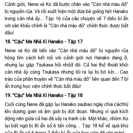
Cảnh giới, Nene và Ko đã bước chân vào “Căn nhà màu đỏ”
bị nguyền rủa. Và rồi xuất hiện một đứa bé giống hệt Hanako
trong căn nhà ấy… Tập 16 của câu chuyện về 7 điều bí ẩn
với sân khấu chính là “Căn nhà màu đỏ” chính thức được bắt
đầu!
18. "Cậu" Ma Nhà Xí Hanako - Tập 17
Nene và Ko đã tiến vào “Căn nhà màu đỏ” bị nguyền rủa
hòng tìm cách kết nối với cảnh giới nơi Hanako đang ở,
nhưng lại gặp Tsukasa hồi nhỏở đó. Cả hai thử thoát khỏi
căn nhà ấy cùng Tsukasa nhưng lối ra lại bị bịt kín… Cao
trào của phần truyện về “Căn nhà màu đỏ” liên quan đến 7 bí
ẩn trong học viện chính thức bắt đầu!
19. "Cậu" Ma Nhà Xí Hanako - Tập 18
Cuối cùng Nene đã gặp lại Hanako saubao ngày chia cáchtừ
khi dương gian và âm giới bị đứt đoạn. Nhưng vì quá kích
động nên giữa cả hai đã xảy ra tranh cãi. Mặt khác, nhóm Ko
lại bất ngờ bị Bí ẩn số 6 tấn công… Tập 18 kể về quá khứ
của Bí ẩn số 6 trong 7 điều bí ẩn của học viện đã vén màn!