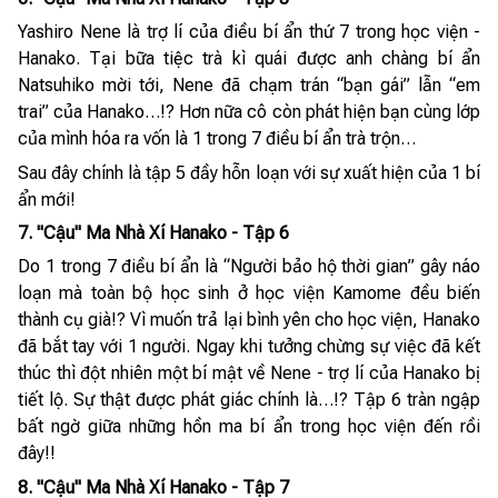
Yashiro Nene là trợ lí của điều bí ẩn thứ 7 trong học viện -
Hanako. Tại bữa tiệc trà kì quái được anh chàng bí ẩn
Natsuhiko mời tới, Nene đã chạm trán “bạn gái” lẫn “em
trai” của Hanako…!? Hơn nữa cô còn phát hiện bạn cùng lớp
của mình hóa ra vốn là 1 trong 7 điều bí ẩn trà trộn…
Sau đây chính là tập 5 đầy hỗn loạn với sự xuất hiện của 1 bí
ẩn mới!
7. "Cậu" Ma Nhà Xí Hanako - Tập 6
Do 1 trong 7 điều bí ẩn là “Người bảo hộ thời gian” gây náo
loạn mà toàn bộ học sinh ở học viện Kamome đều biến
thành cụ già!? Vì muốn trả lại bình yên cho học viện, Hanako
đã bắt tay với 1 người. Ngay khi tưởng chừng sự việc đã kết
thúc thì đột nhiên một bí mật về Nene - trợ lí của Hanako bị
tiết lộ. Sự thật được phát giác chính là…!? Tập 6 tràn ngập
bất ngờ giữa những hồn ma bí ẩn trong học viện đến rồi
đây!!
8. "Cậu" Ma Nhà Xí Hanako - Tập 7