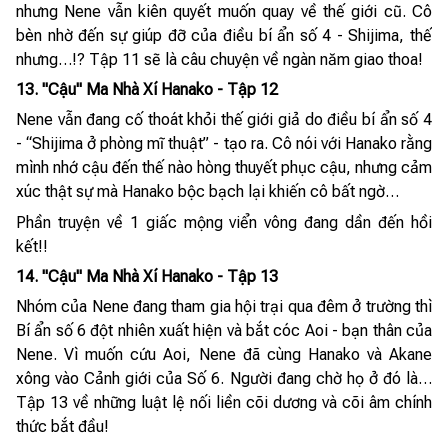
nhưng Nene vẫn kiên quyết muốn quay về thế giới cũ. Cô
bèn nhờ đến sự giúp đỡ của điều bí ẩn số 4 - Shijima, thế
nhưng…!? Tập 11 sẽ là câu chuyện về ngàn năm giao thoa!
13. "Cậu" Ma Nhà Xí Hanako - Tập 12
Nene vẫn đang cố thoát khỏi thế giới giả do điều bí ẩn số 4
- “Shijima ở phòng mĩ thuật” - tạo ra. Cô nói với Hanako rằng
mình nhớ cậu đến thế nào hòng thuyết phục cậu, nhưng cảm
xúc thật sự mà Hanako bộc bạch lại khiến cô bất ngờ…
Phần truyện về 1 giấc mộng viển vông đang dần đến hồi
kết!!
14. "Cậu" Ma Nhà Xí Hanako - Tập 13
Nhóm của Nene đang tham gia hội trại qua đêm ở trường thì
Bí ẩn số 6 đột nhiên xuất hiện và bắt cóc Aoi - bạn thân của
Nene. Vì muốn cứu Aoi, Nene đã cùng Hanako và Akane
xông vào Cảnh giới của Số 6. Người đang chờ họ ở đó là…
Tập 13 về những luật lệ nối liền cõi dương và cõi âm chính
thức bắt đầu!