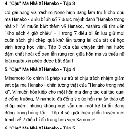
4. "Cậu" Ma Nhà Xí Hanako - Tập 3
Cô gái nặng vía Yashiro Nene hiện đang làm trợ lí cho cậu
ma Hanako - điều bí ẩn số 7 được mệnh danh “Hanako trong
nhà xí”. Vì muốn biết thêm về Hanako, Yashiro đã tìm đến
“Kho sách 4 giờ chiều” - 1 trong 7 điều bí ẩn lưu giữ mọi
cuốn sách ghi chép quá khứ lẫn tương lai của tất cả học
sinh trong học viện. Tập 3 của câu chuyện tình hài hước
đậm chất hoài cổ xen lẫn rùng rợn giữa hồn ma và thiếu nữ
loài người xin phép được bắt đầu!!
5. "Cậu" Ma Nhà Xí Hanako - Tập 4
Minamoto Ko chính là pháp sư trừ tà chịu trách nhiệm giám
sát cậu ma Hanako - chân tướng thật của “Hanako trong nhà
xí”. Vì muốn hóa kiếp cho một hồn ma đang tác oai tác quái
ở cổng trường, Minamoto đã đồng ý giúp hồn ma ấy tháo gỡ
chấp niệm, nhưng không ngờ vẫn còn một kẻ bí ẩn đang
đứng trong bóng tối… Tập 4 sẽ giới thiệu phần truyện mới
toanh về 7 điều bí ẩn trong học viện Kamome!
6. "Cậu" Ma Nhà Xí Hanako - Tập 5