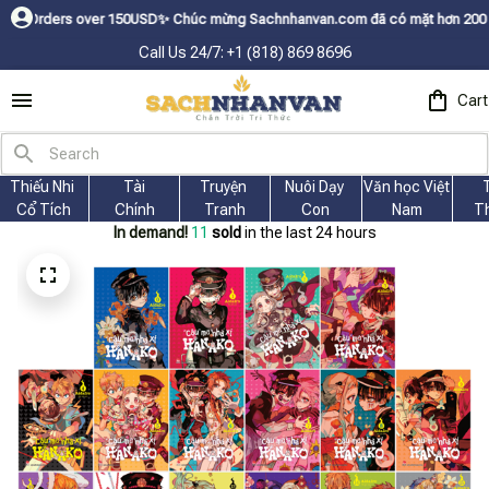
r 150USDㅤ✨
Chúc mừng Sachnhanvan.com đã có mặt hơn 200 quốc gia như Mỹ, 
Call Us 24/7: +1 (818) 869 8696
Cart
Thiếu Nhi 
Tài
Truyện 
Nuôi Dạy 
Văn học Việt 
Cổ Tích
Chính
Tranh
Con
Nam
T
In demand!
13
sold
in the last 24 hours