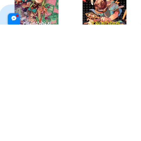
"Cậu" Ma Nhà Xí Hanako - Tập
"Cậu" Ma Nhà Xí Hanako - Tập
19 (Tái Bản 2025)
4 (Tái Bản 2025)
$19.99 USD
$26.99 USD
$19.99 USD
$26.99 USD
ADD TO CART
ADD TO CART