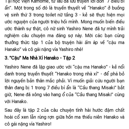
Tại học viện Kamome, từ lâu đã lưu truyền lời đồn “7 điều bí
ẩn”. Một trong số đó là truyền thuyết về “Hanako” ở buồng
vệ sinh thứ 3 trong toilet nữ tầng 3 - kẻ sẽ thực hiện mọi
ước nguyện của người triệu hồi mình. Mong muốn biến điều
ước thành sự thật, cô nữ sinh Yashiro Nene đã tự mình trải
nghiệm câu chuyện ma đáng sợ này. Mời các bạn cùng
thưởng thức tập 1 của bộ truyện hài ấm áp về “cậu ma
Hanako” và cô gái nặng vía Yashiro nhé!
3. "Cậu" Ma Nhà Xí Hanako - Tập 2
Yashiro Nene đã lập giao ước với “cậu ma Hanako” - kẻ nổi
danh trong truyền thuyết “Hanako trong nhà xí” - để phá bỏ
lời nguyền bản thân mắc phải. Vì muốn giải cứu người bạn
thân đang bị 1 trong 7 điều bí ẩn là “Cầu thang Misaki” bắt
giữ, Nene đã xông vào hang ổ của “Cầu thang Misaki” cùng
với Hanako.
Sau đây là tập 2 của câu chuyện tình hài hước đậm chất
hoài cổ xen lẫn rùng rợn giữa hồn ma thiếu niên Hanako và
cô gái nặng vía Yashiro!