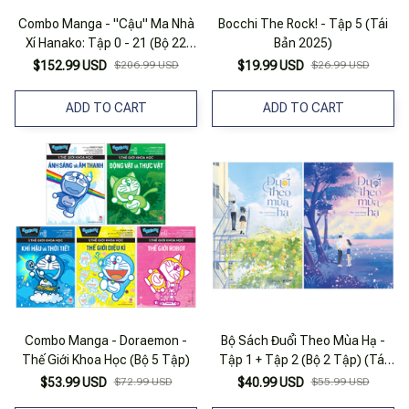
Combo Manga - "Cậu" Ma Nhà
Bocchi The Rock! - Tập 5 (Tái
Xí Hanako: Tập 0 - 21 (Bộ 22
Bản 2025)
Tập) (Tái Bản 2025)
$152.99 USD
$206.99 USD
$19.99 USD
$26.99 USD
ADD TO CART
ADD TO CART
Combo Manga - Doraemon -
Bộ Sách Đuổi Theo Mùa Hạ -
Thế Giới Khoa Học (Bộ 5 Tập)
Tập 1 + Tập 2 (Bộ 2 Tập) (Tái
Bản 2025)
$53.99 USD
$72.99 USD
$40.99 USD
$55.99 USD