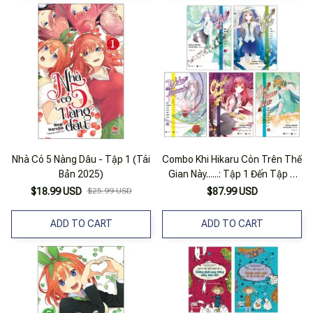
Nhà Có 5 Nàng Dâu - Tập 1 (Tái
Combo Khi Hikaru Còn Trên Thế
Bản 2025)
Gian Này......: Tập 1 Đến Tập 5
(bộ 5 Tập)
$18.99 USD
$25.99 USD
$87.99 USD
ADD TO CART
ADD TO CART