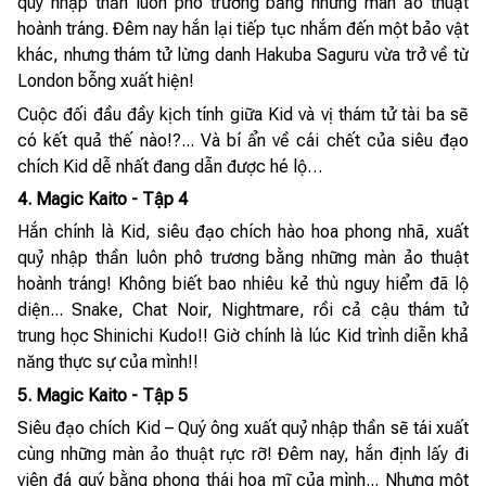
quý nhập thần luôn phô trương bằng những màn ảo thuật
hoành tráng. Đêm nay hắn lại tiếp tục nhắm đến một bảo vật
khác, nhưng thám tử lừng danh Hakuba Saguru vừa trở về từ
London bỗng xuất hiện!
Cuộc đối đầu đầy kịch tính giữa Kid và vị thám tử tài ba sẽ
có kết quả thế nào!?... Và bí ẩn về cái chết của siêu đạo
chích Kid dễ nhất đang dẫn được hé lộ…
4. Magic Kaito - Tập 4
Hắn chính là Kid, siêu đạo chích hào hoa phong nhã, xuất
quỷ nhập thần luôn phô trương bằng những màn ảo thuật
hoành tráng! Không biết bao nhiêu kẻ thù nguy hiểm đã lộ
diện... Snake, Chat Noir, Nightmare, rồi cả cậu thám tử
trung học Shinichi Kudo!! Giờ chính là lúc Kid trình diễn khả
năng thực sự của mình!!
5. Magic Kaito - Tập 5
Siêu đạo chích Kid – Quý ông xuất quỷ nhập thần sẽ tái xuất
cùng những màn ảo thuật rực rỡ! Đêm nay, hắn định lấy đi
viên đá quý bằng phong thái hoa mĩ của mình... Nhưng một