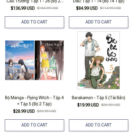
Cầu Trường: Tập 1 - 26 (Bộ 26
Dâu: Tập 1 - 14 (Bộ 14 Tập)
Tập) (Tái Bản 2025)
$136.99 USD
$184.99 USD
$84.99 USD
$114.99 USD
ADD TO CART
ADD TO CART
Bộ Manga - Flying Witch - Tập 4
Barakamon - Tập 5 (Tái Bản)
+ Tập 5 (Bộ 2 Tập)
$19.99 USD
$26.99 USD
$28.99 USD
$39.99 USD
ADD TO CART
ADD TO CART