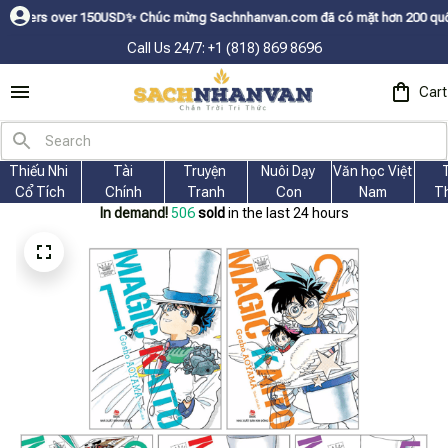
USDㅤ✨
Chúc mừng Sachnhanvan.com đã có mặt hơn 200 quốc gia như Mỹ, Cana
Call Us 24/7: +1 (818) 869 8696
Cart
Thiếu Nhi 
Tài
Truyện 
Nuôi Dạy 
Văn học Việt 
Cổ Tích
Chính
Tranh
Con
Nam
T
In demand!
506
sold
in the last 24 hours