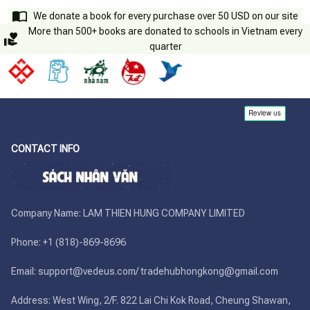
We donate a book for every purchase over 50 USD on our site
More than 500+ books are donated to schools in Vietnam every
quarter
CONTACT INFO
Company Name: LAM THIEN HUNG COMPANY LIMITED

Phone: +1 (818)-869-8696 

Email: support@vedeus.com/ tradehubhongkong@gmail.com

Address: West Wing, 2/F. 822 Lai Chi Kok Road, Cheung Shawan, 