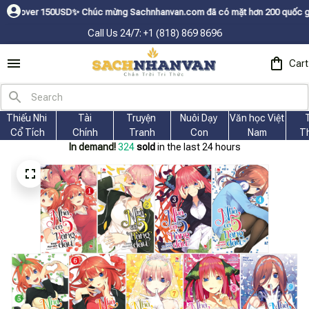
0USDㅤ✨
Chúc mừng Sachnhanvan.com đã có mặt hơn 200 quốc gia như Mỹ, Cana
Call Us 24/7: +1 (818) 869 8696
Cart
Thiếu Nhi 
Tài
Truyện 
Nuôi Dạy 
Văn học Việt 
Cổ Tích
Chính
Tranh
Con
Nam
T
In demand!
324
sold
in the last 24 hours