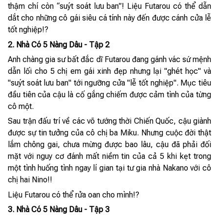
thậm chí còn “suýt soát lưu ban”! Liệu Futarou có thể dẫn
dắt cho những cô gái siêu cá tính này đến được cánh cửa lễ
tốt nghiệp!?
2. Nhà Có 5 Nàng Dâu - Tập 2
Anh chàng gia sư bất đắc dĩ Futarou đang gánh vác sứ mệnh
dẫn lối cho 5 chị em gái xinh đẹp nhưng lại "ghét học" và
"suýt soát lưu ban" tới ngưỡng cửa "lễ tốt nghiệp". Mục tiêu
đầu tiên của cậu là cố gắng chiếm được cảm tình của từng
cô một.
Sau trận đấu trí về các võ tướng thời Chiến Quốc, cậu giành
được sự tin tưởng của cô chị ba Miku. Nhưng cuộc đời thật
lắm chông gai, chưa mừng được bao lâu, cậu đã phải đối
mặt với nguy cơ đánh mất niềm tin của cả 5 khi kẹt trong
một tình huống tình ngay lí gian tại tư gia nhà Nakano với cô
chị hai Nino!!
Liệu Futarou có thể rửa oan cho mình!?
3. Nhà Có 5 Nàng Dâu - Tập 3