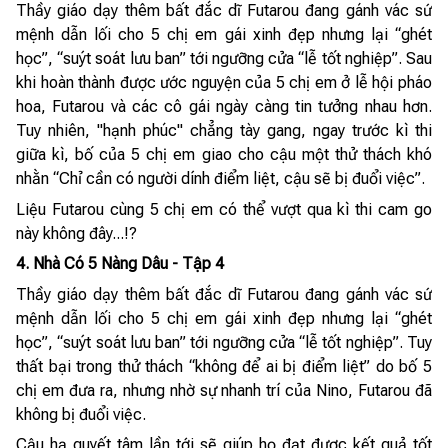
Thầy giáo dạy thêm bất đắc dĩ Futarou đang gánh vác sứ
mệnh dẫn lối cho 5 chị em gái xinh đẹp nhưng lại “ghét
học”, “suýt soát lưu ban” tới ngưỡng cửa “lễ tốt nghiệp”. Sau
khi hoàn thành được ước nguyện của 5 chị em ở lễ hội pháo
hoa, Futarou và các cô gái ngày càng tin tưởng nhau hơn.
Tuy nhiên, "hạnh phúc" chẳng tày gang, ngay trước kì thi
giữa kì, bố của 5 chị em giao cho cậu một thử thách khó
nhằn “Chỉ cần có người dính điểm liệt, cậu sẽ bị đuổi việc”.
Liệu Futarou cùng 5 chị em có thể vượt qua kì thi cam go
này không đây...!?
4. Nhà Có 5 Nàng Dâu - Tập 4
Thầy giáo dạy thêm bất đắc dĩ Futarou đang gánh vác sứ
mệnh dẫn lối cho 5 chị em gái xinh đẹp nhưng lại “ghét
học”, “suýt soát lưu ban” tới ngưỡng cửa “lễ tốt nghiệp”. Tuy
thất bại trong thử thách “không để ai bị điểm liệt” do bố 5
chị em đưa ra, nhưng nhờ sự nhanh trí của Nino, Futarou đã
không bị đuổi việc.
Cậu hạ quyết tâm lần tới sẽ giúp họ đạt được kết quả tốt