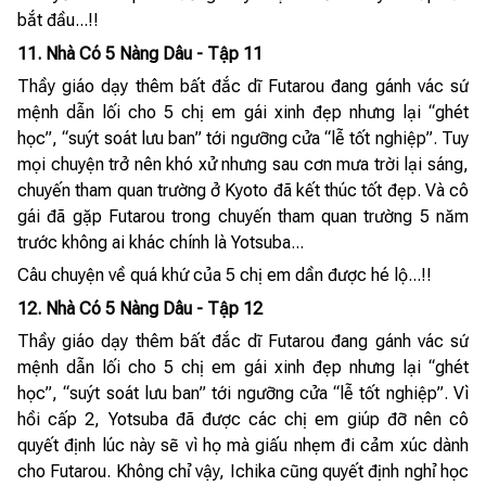
bắt đầu...!!
11. Nhà Có 5 Nàng Dâu - Tập 11
Thầy giáo dạy thêm bất đắc dĩ Futarou đang gánh vác sứ
mệnh dẫn lối cho 5 chị em gái xinh đẹp nhưng lại “ghét
học”, “suýt soát lưu ban” tới ngưỡng cửa “lễ tốt nghiệp”. Tuy
mọi chuyện trở nên khó xử nhưng sau cơn mưa trời lại sáng,
chuyến tham quan trường ở Kyoto đã kết thúc tốt đẹp. Và cô
gái đã gặp Futarou trong chuyến tham quan trường 5 năm
trước không ai khác chính là Yotsuba...
Câu chuyện về quá khứ của 5 chị em dần được hé lộ...!!
12. Nhà Có 5 Nàng Dâu - Tập 12
Thầy giáo dạy thêm bất đắc dĩ Futarou đang gánh vác sứ
mệnh dẫn lối cho 5 chị em gái xinh đẹp nhưng lại “ghét
học”, “suýt soát lưu ban” tới ngưỡng cửa “lễ tốt nghiệp”. Vì
hồi cấp 2, Yotsuba đã được các chị em giúp đỡ nên cô
quyết định lúc này sẽ vì họ mà giấu nhẹm đi cảm xúc dành
cho Futarou. Không chỉ vậy, Ichika cũng quyết định nghỉ học