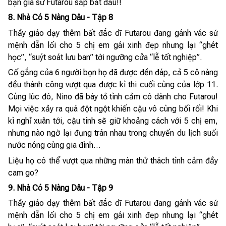
bạn gia sư Futarou sắp bắt đầu!!
8. Nhà Có 5 Nàng Dâu - Tập 8
Thầy giáo dạy thêm bất đắc dĩ Futarou đang gánh vác sứ
mệnh dẫn lối cho 5 chị em gái xinh đẹp nhưng lại “ghét
học”, “suýt soát lưu ban” tới ngưỡng cửa “lễ tốt nghiệp”.
Cố gắng của 6 người bọn họ đã được đền đáp, cả 5 cô nàng
đều thành công vượt qua được kì thi cuối cùng của lớp 11.
Cùng lúc đó, Nino đã bày tỏ tình cảm cô dành cho Futarou!
Mọi việc xảy ra quá đột ngột khiến cậu vô cùng bối rối! Khi
kì nghỉ xuân tới, cậu tính sẽ giữ khoảng cách với 5 chị em,
nhưng nào ngờ lại đụng trán nhau trong chuyến du lịch suối
nước nóng cùng gia đình…
Liệu họ có thể vượt qua những màn thử thách tình cảm đầy
cam go?
9. Nhà Có 5 Nàng Dâu - Tập 9
Thầy giáo dạy thêm bất đắc dĩ Futarou đang gánh vác sứ
mệnh dẫn lối cho 5 chị em gái xinh đẹp nhưng lại “ghét