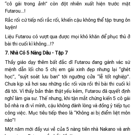
“cô gái trong ảnh” còn đột nhiên xuất hiện trước mặt
Futarou...!
Rắc rối cứ tiếp nối rắc rối, khiến cậu không thể tập trung ôn
luyện!
Liệu Futarou có vượt qua được mọi khó khăn để phục thù ở
bài thi cuối kì không...!?
7. Nhà Có 5 Nàng Dâu - Tập 7
Thầy giáo dạy thêm bất đắc dĩ Futarou đang gánh vác sứ
mệnh dẫn lối cho 5 chị em gái xinh đẹp nhưng lại “ghét
học”, “suýt soát lưu ban” tới ngưỡng cửa “lễ tốt nghiệp”.
Chưa kịp xả hơi sau những rắc rối vừa rồi thì bài thi cuối kì
đã tới. Vì thấy bản thân thật yếu kém, Futarou đã quyết định
nghỉ làm gia sư. Thế nhưng, khi tận mắt chứng kiến 5 cô gái
bỏ nhà ra đi vì mình, cậu không đành lòng và đồng ý tiếp tục
công việc. Mục tiêu tiếp theo là “Không ai bị điểm liệt môn
nào”!
Một năm mới đầy vui vẻ của 5 nàng tiên nhà Nakano và anh