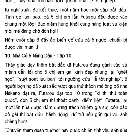
học”, “suýt soát lưu ban” tới ngưỡng cửa “lễ tốt nghiệp”.
Kì nghỉ xuân đã kết thúc, một năm học mới sắp bắt đầu.
Tình cờ làm sao, cả 5 chị em lẫn Futarou đều được vào
chung một lớp! Bao niềm hứng khởi cùng hàng loạt sự kiện
mới mẻ đang chờ đón họ!!
Năm cuối cấp 3 đầy ắp biến cố của cả 6 người chuẩn bị
được vén màn...!!
10. Nhà Có 5 Nàng Dâu - Tập 10
Thầy giáo dạy thêm bất đắc dĩ Futarou đang gánh vác sứ
mệnh dẫn lối cho 5 chị em gái xinh đẹp nhưng lại “ghét
học”, “suýt soát lưu ban” tới ngưỡng cửa “lễ tốt nghiệp”. 6
người bọn họ đã xuất sắc vượt qua thử thách mà ông bố nhà
Nakano đặt ra, Futarou đạt top 10 trong “kì thi thử toàn
quốc”, còn 5 chị em thì thoát cảnh “điểm liệt”. Futarou lại
một lần nữa được đảm đương trách nhiệm gia sư, còn các
cô gái thì bắt đầu “hành động” để trở nên gần gũi với anh
chàng hơn!
“Chuyến tham quan trường” hay cuộc chiến tình yêu sắp sửa