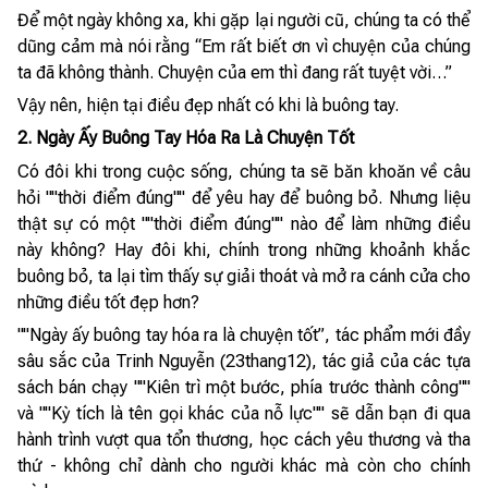
Để một ngày không xa, khi gặp lại người cũ, chúng ta có thể
dũng cảm mà nói rằng “Em rất biết ơn vì chuyện của chúng
ta đã không thành. Chuyện của em thì đang rất tuyệt vời…”
Vậy nên, hiện tại điều đẹp nhất có khi là buông tay.
2. Ngày Ấy Buông Tay Hóa Ra Là Chuyện Tốt
Có đôi khi trong cuộc sống, chúng ta sẽ băn khoăn về câu
hỏi ""thời điểm đúng"" để yêu hay để buông bỏ. Nhưng liệu
thật sự có một ""thời điểm đúng"" nào để làm những điều
này không? Hay đôi khi, chính trong những khoảnh khắc
buông bỏ, ta lại tìm thấy sự giải thoát và mở ra cánh cửa cho
những điều tốt đẹp hơn?
""Ngày ấy buông tay hóa ra là chuyện tốt”, tác phẩm mới đầy
sâu sắc của Trinh Nguyễn (23thang12), tác giả của các tựa
sách bán chạy ""Kiên trì một bước, phía trước thành công""
và ""Kỳ tích là tên gọi khác của nỗ lực"" sẽ dẫn bạn đi qua
hành trình vượt qua tổn thương, học cách yêu thương và tha
thứ - không chỉ dành cho người khác mà còn cho chính