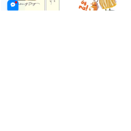
Điều Đẹp Nhất Có Khi Là Buông
Sách - Này, Buông Cô Ấy Ra ?
Tay (Tặng Kèm Bookmark)
$21.99 USD
$20.99 USD
ADD TO CART
ADD TO CART
Này, Buông Cô Ấy Ra!
Sách - Này, Buông Cô Ấy Ra ? (