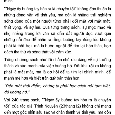
mình.
""Ngày ấy buông tay hóa ra là chuyện tốt” không đơn thuần là
những dòng văn về tình yêu, mà còn là những trải nghiệm
sống động của một người từng phải đối mặt với mất mát,
thất vọng, và sợ hãi. Qua từng trang sách, sự mộc mạc và
nhẹ nhàng trong lời văn sẽ dẫn dắt người đọc vượt qua
những nỗi đau để nhận ra rằng, buông tay đúng lúc không
phải là thất bại, mà là bước ngoặt để tìm lại bản thân, học
cách tha thứ và sống thật với cảm xúc.
Từng chương sách như lời nhắn nhủ dịu dàng về sự trưởng
thành và sức mạnh của việc buông bỏ. Đôi khi, rời xa không
phải là mất mát, mà là cơ hội để ta tìm lại chính mình, để
mạnh mẽ hơn và biết trân quý bản thân hơn:
“Đến một thời điểm, chúng ta phải học cách nói tạm biệt,
dù không nỡ.”
Với 240 trang sách, ""Ngày ấy buông tay hóa ra là chuyện
tốt” của tác giả Trinh Nguyễn (23thang12) không chỉ mang
đến một góc nhìn sâu sắc và chân thành về tình yêu, mà còn