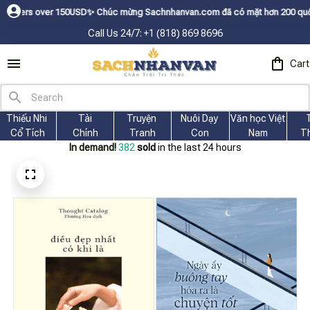
ver 150USDㅤ✨
Chúc mừng Sachnhanvan.com đã có mặt hơn 200 quốc gia như Mỹ
Call Us 24/7: +1 (818) 869 8696
Cart
Thiếu Nhi 
Tài
Truyện 
Nuôi Dạy 
Văn học Việt 
Cổ Tích
Chính
Tranh
Con
Nam
T
In demand!
382
sold
in the last 24 hours