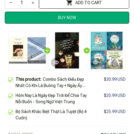
ADD TO CART
BUY NOW
This product:
Combo Sách Điều Đẹp
$30.99 USD
Nhất Có Khi Là Buông Tay + Ngày Ấy
Buông Tay Hóa Ra Là Chuyện Tốt (Bộ 2
Hôm Nay Là Ngày Đẹp Trời Để Chia Tay
$20.99 USD
Cuốn)
Nỗi Buồn - Song Ngữ Việt-Trung
Bộ Sách Khác Biệt Thật Là Tuyệt (Bộ 4
$25.99 USD
Cuốn)