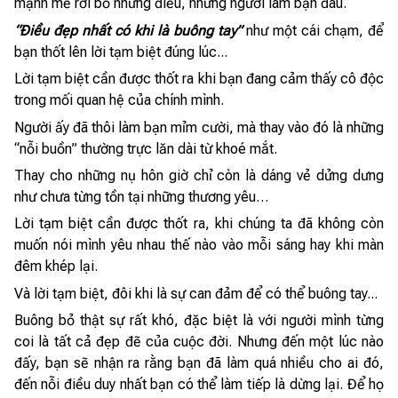
mạnh mẽ rời bỏ những điều, những người làm bạn đau.
“Điều đẹp nhất có khi là buông tay”
như một cái chạm, để
bạn thốt lên lời tạm biệt đúng lúc...
Lời tạm biệt cần được thốt ra khi bạn đang cảm thấy cô độc
trong mối quan hệ của chính mình.
Người ấy đã thôi làm bạn mỉm cười, mà thay vào đó là những
“nỗi buồn” thường trực lăn dài từ khoé mắt.
Thay cho những nụ hôn giờ chỉ còn là dáng vẻ dửng dưng
như chưa từng tồn tại những thương yêu…
Lời tạm biệt cần được thốt ra, khi chúng ta đã không còn
muốn nói mình yêu nhau thế nào vào mỗi sáng hay khi màn
đêm khép lại.
Và lời tạm biệt, đôi khi là sự can đảm để có thể buông tay...
Buông bỏ thật sự rất khó, đặc biệt là với người mình từng
coi là tất cả đẹp đẽ của cuộc đời. Nhưng đến một lúc nào
đấy, bạn sẽ nhận ra rằng bạn đã làm quá nhiều cho ai đó,
đến nỗi điều duy nhất bạn có thể làm tiếp là dừng lại. Để họ