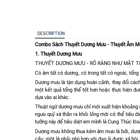
DESCRIPTION
Combo Sách Thuyết Dương Mưu - Thuyết Âm Mư
1. Thuyết Dương Mưu
THUYẾT DƯƠNG MƯU - RÕ RÀNG NHƯ MẶT T
Có âm tất có dương, có trong tất có ngoài, tổng
Dương mưu là tận dụng hoàn cảnh, thay đổi các
một kết quả tổng thể tốt hơn hoặc thực hiện đ
dựa vào ai khác.
Thuật ngữ dương mưu chỉ mới xuất hiện khoảng m
ngưu quỷ xà thần ra khỏi lồng mới có thể tiêu d
tưởng này để tiêu diệt em mình là Cung Thúc Đo
Dương mưu không thua kém âm mưu là bởi, dương
cầu: một là phải phù hợp với đạo lý được xã hội