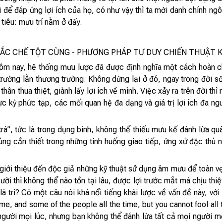
i để đáp ứng lợi ích của họ, có như vậy thì ta mới danh chính n
 tiêu: mưu trí nằm ở đấy.
HẮC CHẾ TỘT CÙNG - PHƯƠNG PHÁP TƯ DUY CHIẾN THUẬT 
 hôm nay, hệ thống mưu lược đã được định nghĩa một cách hoàn 
rường lẫn thương trường. Không dừng lại ở đó, ngay trong đời 
hân thua thiệt, giành lấy lợi ích về mình. Việc xảy ra trên đời t
c kỳ phức tạp, các mối quan hệ đa dạng và giá trị lợi ích đa ngu
á”, tức là trong dụng binh, không thể thiếu mưu kế đánh lừa quâ
g cần thiết trong những tình huống giao tiếp, ứng xử đặc thù nh
iới thiệu đến độc giả những kỹ thuật sử dụng âm mưu để toàn vẹn
ười thì không thể nào tồn tại lâu, được lợi trước mắt mà chịu thi
à trí? Có một câu nói khá nổi tiếng khái lược về vấn đề này, với 
ime, and some of the people all the time, but you cannot fool all 
người mọi lúc, nhưng bạn không thể đánh lừa tất cả mọi người m