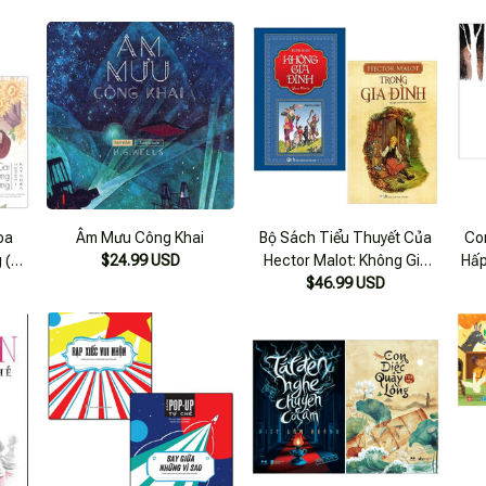
Cuốn)
oa
Âm Mưu Công Khai
Bộ Sách Tiểu Thuyết Của
Co
 (bộ
$24.99 USD
Hector Malot: Không Gia
Hấp
Đình + Trong Gia Đình (bộ 2
$46.99 USD
Nh
Cuốn)