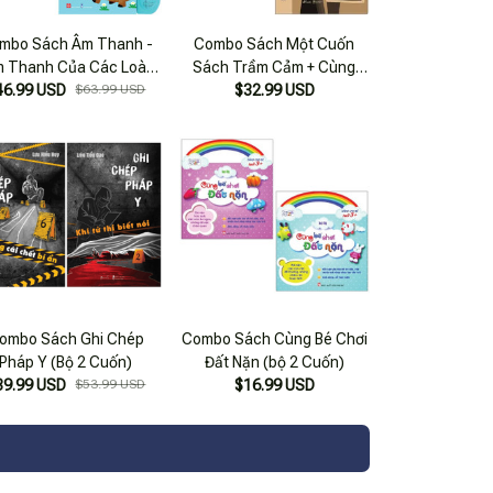
mbo Sách Âm Thanh -
Combo Sách Một Cuốn
 Thanh Của Các Loài
Sách Trầm Cảm + Cùng
46.99 USD
Vật + Những Loài Vật
$63.99 USD
Bạn Trưởng Thành (bộ 2
$32.99 USD
uanh Em (Bộ 2 Cuốn)
Cuốn)
ombo Sách Ghi Chép
Combo Sách Cùng Bé Chơi
Pháp Y (Bộ 2 Cuốn)
Đất Nặn (bộ 2 Cuốn)
39.99 USD
$53.99 USD
$16.99 USD