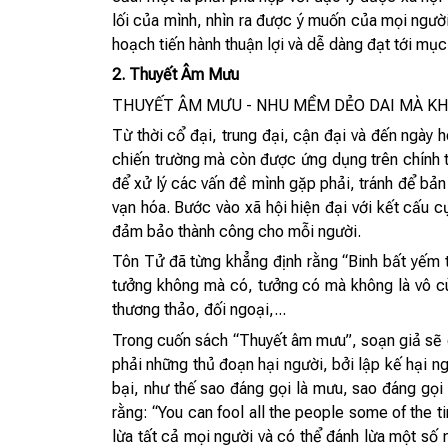
lối của mình, nhìn ra được ý muốn của mọi ngườ
hoạch tiến hành thuận lợi và dễ dàng đạt tới mục
2. Thuyết Âm Mưu
THUYẾT ÂM MƯU - NHU MỀM DẺO DAI MÀ K
Từ thời cổ đại, trung đại, cận đại và đến ngày
chiến trường mà còn được ứng dụng trên chính t
để xử lý các vấn đề mình gặp phải, tránh để bản t
vạn hóa. Bước vào xã hội hiện đại với kết cấu cự
đảm bảo thành công cho mỗi người.
Tôn Tử đã từng khẳng định rằng “Binh bất yếm tr
tưởng không mà có, tưởng có mà không là vô cùn
thương thảo, đối ngoại,...
Trong cuốn sách “Thuyết âm mưu”, soạn giả sẽ g
phải những thủ đoạn hại người, bởi lập kế hại ng
bại, như thế sao đáng gọi là mưu, sao đáng gọi l
rằng: “You can fool all the people some of the t
lừa tất cả mọi người và có thể đánh lừa một số 