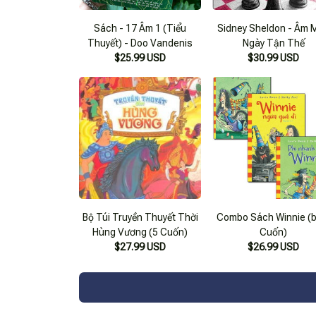
Sách - 17 Âm 1 (Tiểu
Sidney Sheldon - Âm 
Thuyết) - Doo Vandenis
Ngày Tận Thế
$25.99 USD
$30.99 USD
Bộ Túi Truyền Thuyết Thời
Combo Sách Winnie (b
Hùng Vương (5 Cuốn)
Cuốn)
$27.99 USD
$26.99 USD