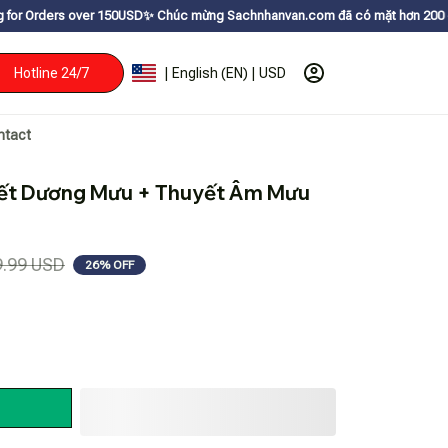
50USDㅤ✨
Chúc mừng Sachnhanvan.com đã có mặt hơn 200 quốc gia như Mỹ, Ca
Hotline 24/7
| English (EN) | USD
ntact
t Dương Mưu + Thuyết Âm Mưu 
9.99 USD
26% OFF