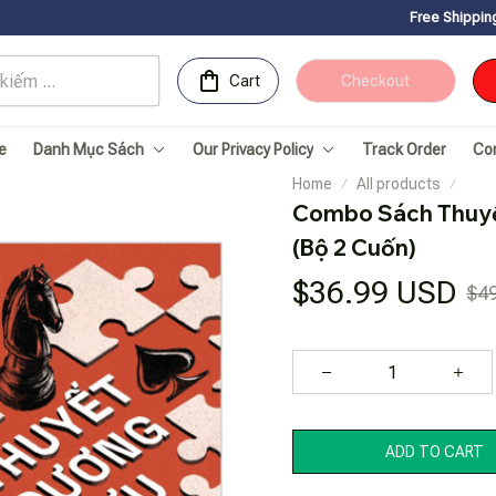
Free Shipping for Orders over 1
Cart
Checkout
e
Danh Mục Sách
Our Privacy Policy
Track Order
Co
Home
All products
Combo Sách Thuyế
(Bộ 2 Cuốn)
$36.99 USD
$4
ADD TO CART