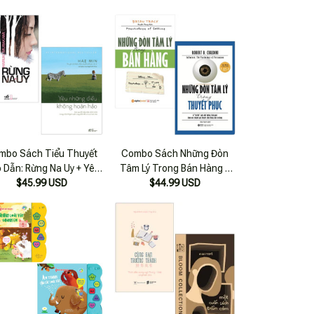
mbo Sách Tiểu Thuyết
Combo Sách Những Đòn
 Dẫn: Rừng Na Uy + Yêu
Tâm Lý Trong Bán Hàng +
ững Điều Không Hoàn
$45.99 USD
Những Đòn Tâm Lý Trong
$44.99 USD
Hảo (bộ 2 Cuốn)
Thuyết Phục (bộ 2 Cuốn)