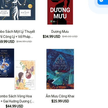
bo Sách Một Lý Thuyết
Dương Mưu
Về Công Lý + Về Pháp
$34.99 USD
$46.00 USD
69.99 USD
Quyền (Bộ 2 Cuốn)
$94.99 USD
ombo Sách Vòng Hoa
Âm Mưu Công Khai
 + Gai Hướng Dương (bộ
$25.99 USD
$44.99 USD
2 Cuốn)