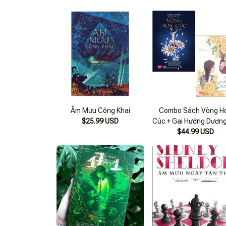
Âm Mưu Công Khai
Combo Sách Vòng H
$25.99 USD
Cúc + Gai Hướng Dương
$44.99 USD
2 Cuốn)