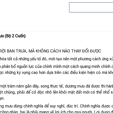
u (Bộ 2 Cuốn)
RỜI BAN TRƯA, MÀ KHÔNG CÁCH NÀO THAY ĐỔI ĐƯỢC
 hòa tất cả những yếu tố đó, mới tạo nên một phương cách ứng xử,
h phân bổ nguồn lực của chính mình một cách quang minh chính đ
ược những kỳ vọng cao hơn dựa trên các điều kiện hiện có mà 
ột trăm năm gần đây, song thực tế, dương mưu đã được thi hành k
iệt chúng, phải để cỏ độc nhô lên khỏi mặt đất mới có thể nhổ 
ạn.
 mưu dùng chính nghĩa để suy nghĩ, đúc trí. Chính nghĩa được 
 công nhận, hai là phải mang về lợi ích cho mọi người. Lợi dụng