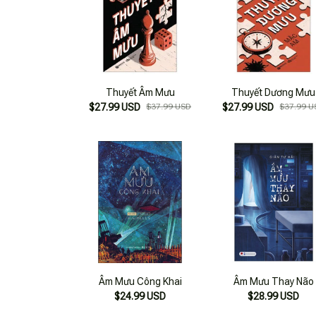
Thuyết Âm Mưu
Thuyết Dương Mưu
$27.99 USD
$37.99 USD
$27.99 USD
$37.99 U
Âm Mưu Công Khai
Âm Mưu Thay Não
$24.99 USD
$28.99 USD