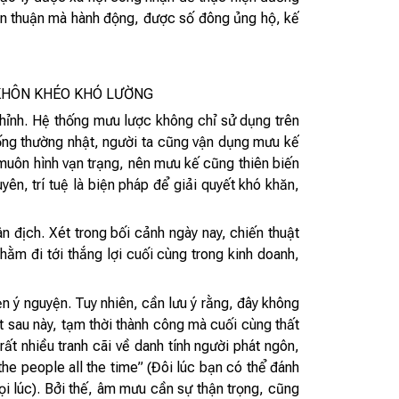
gôn thuận mà hành động, được số đông ủng hộ, kế
KHÔN KHÉO KHÓ LƯỜNG
chỉnh. Hệ thống mưu lược không chỉ sử dụng trên
sống thường nhật, người ta cũng vận dụng mưu kế
hì muôn hình vạn trạng, nên mưu kế cũng thiên biến
yên, trí tuệ là biện pháp để giải quyết khó khăn,
n địch. Xét trong bối cảnh ngày nay, chiến thuật
ằm đi tới thắng lợi cuối cùng trong kinh doanh,
 ý nguyện. Tuy nhiên, cần lưu ý rằng, đây không
ệt sau này, tạm thời thành công mà cuối cùng thất
rất nhiều tranh cãi về danh tính người phát ngôn,
the people all the time” (Đôi lúc bạn có thể đánh
ọi lúc). Bởi thế, âm mưu cần sự thận trọng, cũng