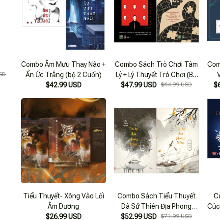
Combo Âm Mưu Thay Não +
Combo Sách Trò Chơi Tâm
Com
SD
Ẩn Ức Trắng (bộ 2 Cuốn)
Lý + Lý Thuyết Trò Chơi (Bộ
$42.99 USD
$47.99 USD
2 Cuốn)
$64.99 USD
$
Tiểu Thuyết- Xông Vào Lối
Combo Sách Tiểu Thuyết
C
Âm Dương
Dã Sử Thiên Địa Phong
Cúc
$26.99 USD
Trần - Tập 1 + Tập 2 (Bộ 2
$52.99 USD
$71.99 USD