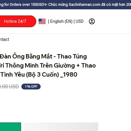
 over 150USDㅤ✨
Chúc mừng Sachnhanvan.com đã có mặt hơn 200 quốc gia như 
Hotline 24/7
| English (EN) | USD
ntact
àn Ông Bằng Mắt - Thao Túng 
Trí Thông Minh Trên Giường + Thao 
Tình Yêu (Bộ 3 Cuốn) _1980
0.00 USD
1% OFF