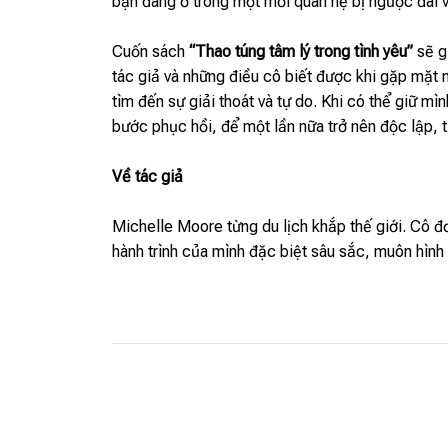
bạn đang ở trong một mối quan hệ bị ngược đãi v
Cuốn sách
“Thao túng tâm lý trong tình yêu”
sẽ g
tác giả và những điều cô biết được khi gặp mặt 
tìm đến sự giải thoát và tự do. Khi có thể giữ mì
bước phục hồi, để một lần nữa trở nên độc lập, 
Về tác giả
Michelle Moore từng du lịch khắp thế giới. Cô đơ
hành trình của mình đặc biệt sâu sắc, muôn hình