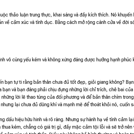
c thảo luận trung thực, khai sáng và đầy kích thích. Nó khuyến 
ắn về cảm xúc và tình dục. Bằng cách mở rộng cánh cửa về đời sốn
mình vô cùng yếu kém và không xứng đáng được hưởng hạnh phúc
n bạn tự ti rằng bản thân chưa đủ tốt đẹp, giỏi giang không? Bạn 
ủa bạn và bạn đáng phải chịu đựng những lời chỉ trích, chê bai của
những lời lẽ thao túng của đối phương và để bản thân chìm trong
nhưng lại chưa đủ dũng khí và mạnh mẽ để thoát khỏi nó, cuốn s
ng dấu hiệu hữu hinh và rõ ràng. Nhưng sự hành hạ về tình cảm lại
hua kém, chẳng có giá trị gì, đầy mặc cảm tội lỗi và sẽ trở nên v