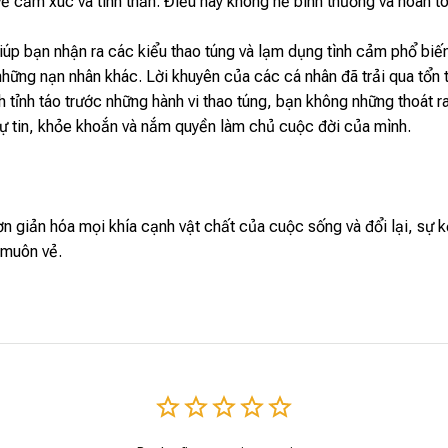
ề cảm xúc và tinh thần. Điều này không hề bình thường và hoàn to
iúp bạn nhận ra các kiểu thao túng và lạm dụng tình cảm phổ biế
những nạn nhân khác. Lời khuyên của các cá nhân đã trải qua tổn 
nh tỉnh táo trước những hành vi thao túng, bạn không những thoát 
tự tin, khỏe khoắn và nắm quyền làm chủ cuộc đời của mình.
n giản hóa mọi khía cạnh vật chất của cuộc sống và đổi lại, sự k
 muôn vẻ.