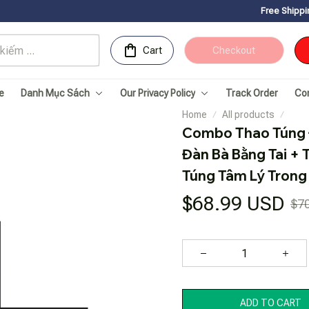
Free Shipping for Orders
Cart
Checkout
e
Danh Mục Sách
Our Privacy Policy
Track Order
Co
Home
All products
Combo Thao Túng Đ
Đàn Bà Bằng Tai + 
Túng Tâm Lý Trong 
$68.99 USD
$7
ADD TO CART