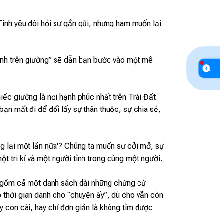
Tình yêu đòi hỏi sự gần gũi, nhưng ham muốn lại
 minh trên giường” sẽ dẫn bạn bước vào một mê
iếc giường là nơi hạnh phúc nhất trên Trái Đất.
ạn mất đi để đổi lấy sự thân thuộc, sự chia sẻ,
ống lại một lần nữa'? Chúng ta muốn sự cởi mở, sự
ột tri kỉ và một người tình trong cùng một người.
o gồm cả một danh sách dài những chứng cứ
ẹp thời gian dành cho “chuyện ấy”, dù cho vẫn còn
y con cái, hay chỉ đơn giản là không tìm được