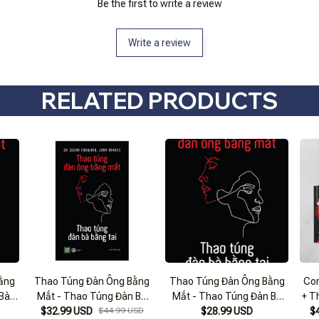
Be the first to write a review
Write a review
RELATED PRODUCTS
ằng
Thao Túng Đàn Ông Bằng
Thao Túng Đàn Ông Bằng
Co
 Bà
Mắt - Thao Túng Đàn Bà
Mắt - Thao Túng Đàn Bà
+ T
$32.99 USD
Bằng Tai
$44.99 USD
Bằng Tai_1980
$28.99 USD
$