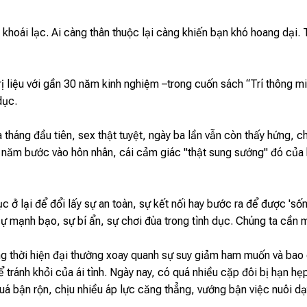
khoái lạc. Ai càng thân thuộc lại càng khiến bạn khó hoang dại. 
 trị liệu với gần 30 năm kinh nghiệm –trong cuốn sách “Trí thông
dục.
tháng đầu tiên, sex thật tuyệt, ngày ba lần vẫn còn thấy hứng, ch
 năm bước vào hôn nhân, cái cảm giác "thật sung sướng" đó của b
ục ở lại để đổi lấy sự an toàn, sự kết nối hay bước ra để được 's
sự mạnh bạo, sự bí ẩn, sự chơi đùa trong tình dục. Chúng ta cần m
ng thời hiện đại thường xoay quanh sự suy giảm ham muốn và ba
ể tránh khỏi của ái tình. Ngày nay, có quá nhiều cặp đôi bị hạn h
uá bận rộn, chịu nhiều áp lực căng thẳng, vướng bận việc nuôi dạ