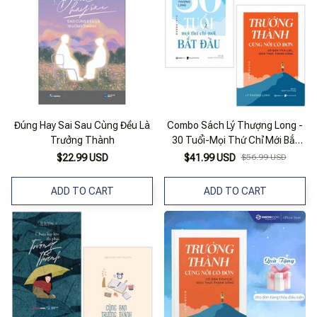
Đúng Hay Sai Sau Cùng Đều Là
Combo Sách Lý Thượng Long -
Trưởng Thành
30 Tuổi-Mọi Thứ Chỉ Mới Bắt
Đầu + Trưởng Thành Cùng Nỗi
$22.99 USD
$41.99 USD
$56.99 USD
Cô Đơn (Bộ 2 Cuốn)
ADD TO CART
ADD TO CART