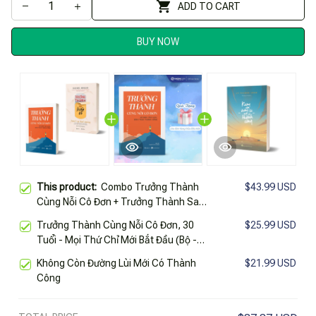
ADD TO CART
BUY NOW
This product:
Combo Trưởng Thành
$43.99 USD
Cùng Nỗi Cô Đơn + Trưởng Thành Sau
Biến Cố - Didn'T See That Coming
Trưởng Thành Cùng Nỗi Cô Đơn, 30
$25.99 USD
Tuổi - Mọi Thứ Chỉ Mới Bắt Đầu (Bộ -
Lẻ) - Tác Giả Lý Thượng Long
Không Còn Đường Lùi Mới Có Thành
$21.99 USD
Công