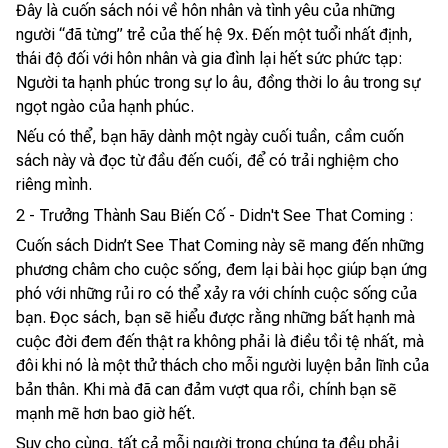
Đây là cuốn sách nói về hôn nhân và tình yêu của những
người “đã từng” trẻ của thế hệ 9x. Đến một tuổi nhất định,
thái độ đối với hôn nhân và gia đình lại hết sức phức tạp:
Người ta hạnh phúc trong sự lo âu, đồng thời lo âu trong sự
ngọt ngào của hạnh phúc.
Nếu có thể, bạn hãy dành một ngày cuối tuần, cầm cuốn
sách này và đọc từ đầu đến cuối, để có trải nghiệm cho
riêng mình.
2 - Trưởng Thành Sau Biến Cố - Didn't See That Coming :
Cuốn sách Didn’t See That Coming này sẽ mang đến những
phương châm cho cuộc sống, đem lại bài học giúp bạn ứng
phó với những rủi ro có thể xảy ra với chính cuộc sống của
bạn. Đọc sách, bạn sẽ hiểu được rằng những bất hạnh mà
cuộc đời đem đến thật ra không phải là điều tồi tệ nhất, mà
đôi khi nó là một thử thách cho mỗi người luyện bản lĩnh của
bản thân. Khi mà đã can đảm vượt qua rồi, chính bạn sẽ
mạnh mẽ hơn bao giờ hết.
Suy cho cùng, tất cả mỗi người trong chúng ta đều phải