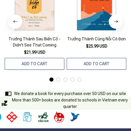
Trưởng Thành Sau Biến Cố -
Trưởng Thành Cùng Nỗi Cô Đơn
Didn't See That Coming
$25.99 USD
$21.99 USD
ADD TO CART
ADD TO CART
We donate a book for every purchase over 50 USD on our site
More than 500+ books are donated to schools in Vietnam every
quarter