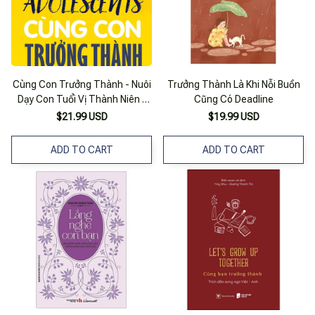
Cùng Con Trưởng Thành - Nuôi
Trưởng Thành Là Khi Nỗi Buồn
Dạy Con Tuổi Vị Thành Niên -
Cũng Có Deadline
Vanlangbooks
$21.99 USD
$19.99 USD
ADD TO CART
ADD TO CART