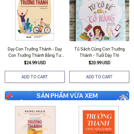
Dạy Con Trưởng Thành - Dạy
Tủ Sách Cùng Con Trưởng
Con Trưởng Thành Bằng Tư
Thành - Tuổi Dậy Thì
Duy Người Giàu
$24.99 USD
$20.99 USD
ADD TO CART
ADD TO CART
SẢN PHẨM VỪA XEM