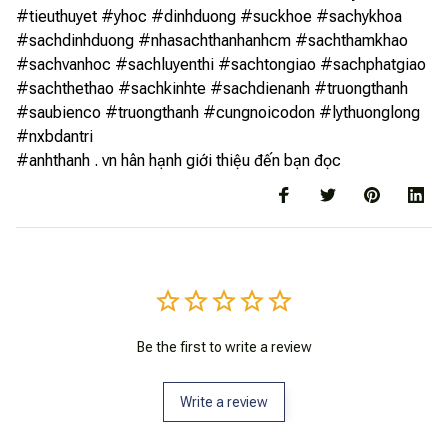
#tieuthuyet #yhoc #dinhduong #suckhoe #sachykhoa
#sachdinhduong #nhasachthanhanhcm #sachthamkhao
#sachvanhoc #sachluyenthi #sachtongiao #sachphatgiao
#sachthethao #sachkinhte #sachdienanh #truongthanh
#saubienco #truongthanh #cungnoicodon #lythuonglong
#nxbdantri
#anhthanh . vn hân hạnh giới thiệu đến bạn đọc
Be the first to write a review
Write a review