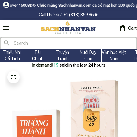
USDㅤ✨
Chúc mừng Sachnhanvan.com đã có mặt hơn 200 quốc gia như Mỹ, Canad
Call Us 24/7: +1 (818) 869 8696
Cart
Thiếu Nhi 
Tài
Truyện 
Nuôi Dạy 
Văn học Việt 
Cổ Tích
Chính
Tranh
Con
Nam
T
In demand!
15
sold
in the last 24 hours