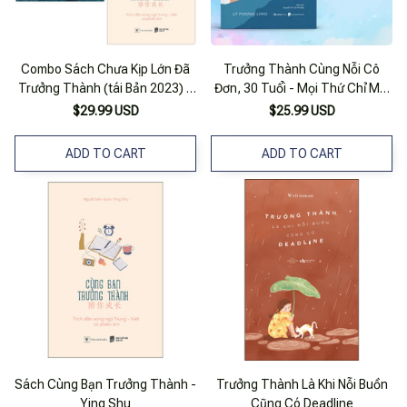
Combo Sách Chưa Kịp Lớn Đã
Trưởng Thành Cùng Nỗi Cô
Trưởng Thành (tái Bản 2023) +
Đơn, 30 Tuổi - Mọi Thứ Chỉ Mới
Cùng Bạn Trưởng Thành (bộ 2
Bắt Đầu (Bộ - Lẻ) - Tác Giả Lý
$29.99 USD
$25.99 USD
Cuốn)
Thượng Long
ADD TO CART
ADD TO CART
Sách Cùng Bạn Trưởng Thành -
Trưởng Thành Là Khi Nỗi Buồn
Ying Shu
Cũng Có Deadline