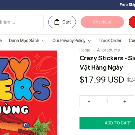
Free Shipping for Orders o
Cart
Checkout
e
Danh Mục Sách
Our Privacy Policy
Track Order
Co
Home
All products
Crazy Stickers - S
Vật Hàng Ngày
$17.99 USD
$2
ADD TO CART