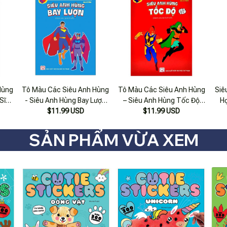
Hùng
Tô Màu Các Siêu Anh Hùng
Tô Màu Các Siêu Anh Hùng
Siê
Sĩ
- Siêu Anh Hùng Bay Lượn
– Siêu Anh Hùng Tốc Độ
H
)
(dành Cho Bé 5 Tuổi)
$11.99 USD
(Dành Cho Bé 5 Tuổi)
$11.99 USD
S
SẢN PHẨM VỪA XEM