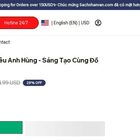
ver 150USDㅤ✨
Chúc mừng Sachnhanvan.com đã có mặt hơn 200 quốc gia như Mỹ
Hotline 24/7
| English (EN) | USD
ntact
iêu Anh Hùng - Sáng Tạo Cùng Đồ 
4.99 USD
28% OFF