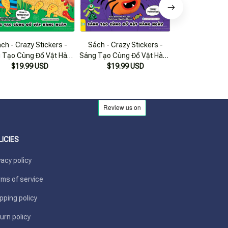
ch - Crazy Stickers -
Sách - Crazy Stickers -
Cutie Stickers 
 Tạo Cùng Đồ Vật Hàng
Sáng Tạo Cùng Đồ Vật Hàng
Cá - Sáng Tạo 
y (Hơn 300 Stickers) -
$19.99 USD
Ngày (Hơn 300 Stickers) -
$19.99 USD
$17.99 USD
Hàng N
Ndbooks
Ndbooks
LICIES
vacy policy
ms of service
pping policy
urn policy