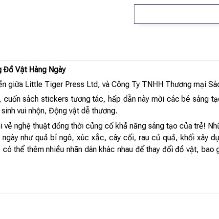
g Đồ Vật Hàng Ngày
n giữa Little Tiger Press Ltd, và Công Ty TNHH Thương mại Sá
, cuốn sách stickers tương tác, hấp dẫn này mời các bé sáng tạ
sinh vui nhộn, Động vật dễ thương.
i vẻ nghệ thuật đồng thời củng cố khả năng sáng tạo của trẻ! Nhữ
ngày như quả bí ngô, xúc xắc, cây cối, rau củ quả, khối xây d
é có thể thêm nhiều nhãn dán khác nhau để thay đổi đồ vật, ba