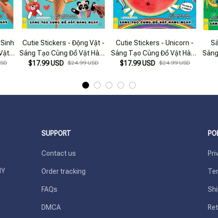
 Sinh
Cutie Stickers - Động Vật -
Cutie Stickers - Unicorn -
Sá
Vật
Sáng Tạo Cùng Đồ Vật Hàng
Sáng Tạo Cùng Đồ Vật Hàng
Sáng
USD
$17.99 USD
Ngày
$24.99 USD
$17.99 USD
Ngày
$24.99 USD
Ngà
SUPPORT
PO
Contact us
Pri
Y 
Order tracking
Ter
FAQs
Shi
DMCA
Ret