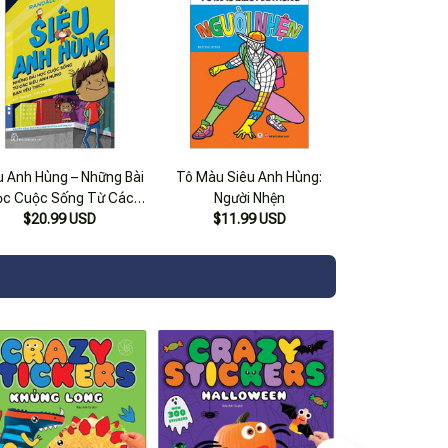
u Anh Hùng – Những Bài
Tô Màu Siêu Anh Hùng:
ọc Cuộc Sống Từ Các
Người Nhện
iêu Anh Hùng Bạn Yêu
$20.99 USD
$11.99 USD
Thích