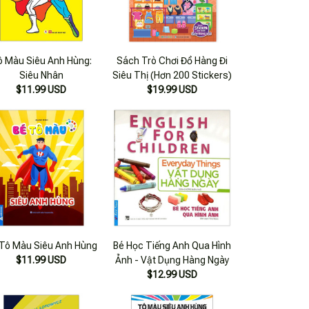
ô Màu Siêu Anh Hùng:
Sách Trò Chơi Đồ Hàng Đi
Siêu Nhân
Siêu Thị (Hơn 200 Stickers)
$11.99 USD
$19.99 USD
 Tô Màu Siêu Anh Hùng
Bé Học Tiếng Anh Qua Hình
$11.99 USD
Ảnh - Vật Dụng Hàng Ngày
$12.99 USD