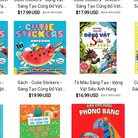
Vật
Sáng Tạo Cùng Đồ Vật
Sáng Tạo Cùng Đồ Vật
S
SD
$17.99 USD
Hàng Ngày
$24.99 USD
$17.99 USD
Hàng Ngày
$24.99 USD
 -
Sách - Cutie Stickers -
Tô Màu Sáng Tạo - Động
C
ật
Sáng Tạo Cùng Đồ Vật
Vật Siêu Anh Hùng
Sá
0
Hàng Ngày (Hơn 300
$19.99 USD
$16.99 USD
$22.99 USD
s
Stickers) - Ndbooks