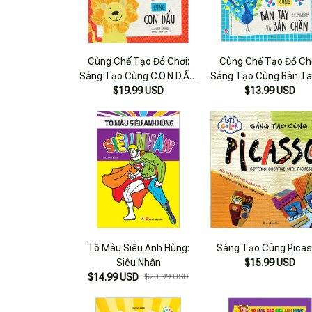
Cùng Chế Tạo Đồ Chơi:
Cùng Chế Tạo Đồ Chơ
Sáng Tạo Cùng C.O.N D.Ấ.U
Sáng Tạo Cùng Bàn Ta
- Bản Quyền
$19.99 USD
$13.99 USD
Bàn Chân
Tô Màu Siêu Anh Hùng:
Sáng Tạo Cùng Pica
Siêu Nhân
$15.99 USD
$14.99 USD
$20.99 USD