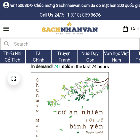
USDㅤ✨
Chúc mừng Sachnhanvan.com đã có mặt hơn 200 quốc gia như Mỹ, Cana
Call Us 24/7: +1 (818) 869 8696
Cart
Thiếu Nhi 
Tài
Truyện 
Nuôi Dạy 
Văn học Việt 
Cổ Tích
Chính
Tranh
Con
Nam
T
In demand!
241
sold
in the last 24 hours