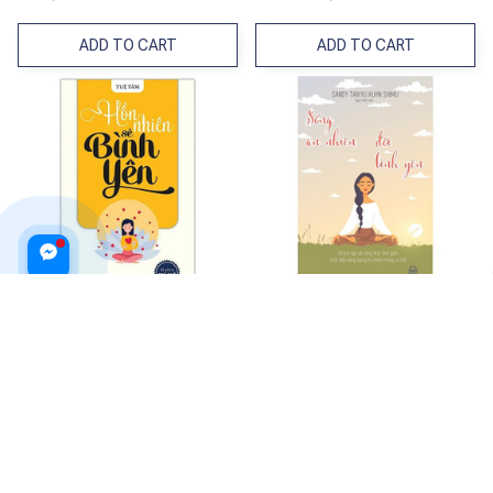
ADD TO CART
ADD TO CART
Tủ Sách Trí Tuệ – Hồn Nhiên Sẽ
Sống An Nhiên Đời Bình Yên
Bình Yên
$18.99 USD
$19.99 USD
ADD TO CART
ADD TO CART