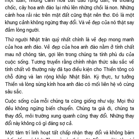
một tuần, những cánh hoa bắt đầu rụng dần, và thoáng
chốc, cây hoa anh đào lại nhú lên những chồi lá non. Những
cánh hoa rải rác trên mặt đất cũng thật nên thơ. Đó là một
khung cảnh không ngừng thay đổi. Và vẻ đẹp của nó thật say
đắm lòng người.
Thứ người Nhật trân quý nhất chính là vẻ đẹp mong manh
của hoa anh đào. Vẻ đẹp của hoa anh đào nằm ở tính chất
mau nở chóng tàn, gợi lên trong chúng ta tính phù du của
cuộc sống. Tương truyền rằng chính nhận thức sâu sắc về
tính chất vô thường này đã tạo điều kiện cho Thiền tông có
chỗ đứng và lan rộng khắp Nhật Bản. Kỳ thực, tư tưởng
Thiền và lòng sùng kính hoa anh đào có mối liên hệ vô cùng
sâu sắc.
Cuộc sống của mỗi chúng ta cũng giống như vậy. Mọi thứ
đều không ngừng biến chuyển. Chúng ta già đi, chúng ta
thay đổi, môi trường xung quanh cũng thay đổi. Những thay
đổi này không có gì đáng sợ cả.
Một tâm trí linh hoạt tất chấp nhận thay đổi và không bám