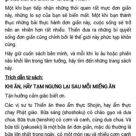
Một khi bạn tiếp nhận những thói quen rất mực đơn giản
này, những lo sợ của bạn sẽ biến mất. Một khi bạn thành
thục những bài thực hành đơn giản này, cuộc sống sẽ trở
nên an nhiên hơn rất nhiều. Thiền đưa ra những bí quyết
sống đơn giản cũng chính bởi lẽ thế giới này phức tạp khôn
cùng.
Hãy giữ cuốn sách bên mình, và mỗi khi lo âu hoặc phiền
não khởi lên trong tâm tưởng, hãy tìm đến những trang sách
này.
Trích dẫn từ sách:
KHI ĂN, HÃY TẠM NGƯNG LẠI SAU MỖI MIẾNG ĂN
Tận hưởng cảm giác biết ơn.
Các vị sư tu Thiền ăn theo ẩm thực Shojin, hay ẩm thực
chay Phật giáo. Bữa sáng (shoshoku) có cháo gạo và dưa
chua. Bữa trưa (tenshin) có cơm và canh, cùng dưa chua. Và
bữa tối (yakuseki) là một bữa ăn đơn giản, mặc dù thường là
bữa lớn nhất trong ngày, có một món rau và nhiều cơm canh