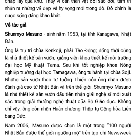
chấp lấy quá khứ. Thay vì oán thán vật đổi sao dời, tâm trí
nhận ra những vẻ đẹp và hy vọng mới trong đó. Đó chính là
cuộc sống đáng khao khát.
Về tác giả
Shunmyo Masuno -
sinh năm 1953, tại tỉnh Kanagawa, Nhật
Bản.
Ông là trụ trì chùa Kenkoji, phái Tào Động; đồng thời cũng
là nhà thiết kế sân vườn, giảng viên khoa thiết kế môi trường
đại học Mỹ thuật Tama. Sau khi tốt nghiệp khoa Nông
nghiệp trường đại học Tamagawa, ông tu hành tại chùa Soji.
Những sân vườn theo tư tưởng Thiền của ông nhận được
đánh giá cao từ Nhật Bản và trên thế giới. Shunmyo Masuno
là nhà thiết kế sân vườn đầu tiên nhận giải nghệ sĩ mới xuất
sắc trong giải thưởng nghệ thuật của Bộ Giáo dục. Không
chỉ vậy, ông còn nhận Huân chương Thập tự Cộng hòa Liên
bang Đức.
Năm 2006, Masuno được chọn là một trong “100 người
Nhật Bản được thế giới ngưỡng mộ” trên tạp chí Newsweek