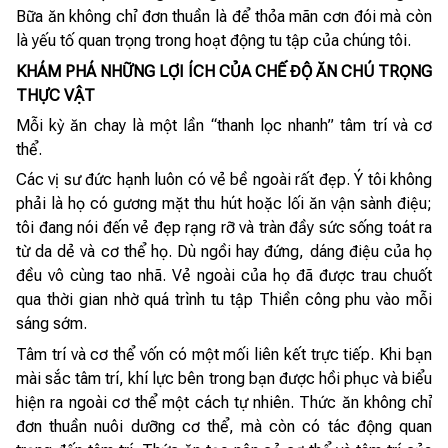
Bữa ăn không chỉ đơn thuần là để thỏa mãn cơn đói mà còn
là yếu tố quan trọng trong hoạt động tu tập của chúng tôi.
KHÁM PHÁ NHỮNG LỢI ÍCH CỦA CHẾ ĐỘ ĂN CHÚ TRỌNG
THỰC VẬT
Mỗi kỳ ăn chay là một lần “thanh lọc nhanh” tâm trí và cơ
thể.
Các vị sư đức hạnh luôn có vẻ bề ngoài rất đẹp. Ý tôi không
phải là họ có gương mặt thu hút hoặc lối ăn vận sành điệu;
tôi đang nói đến vẻ đẹp rạng rỡ và tràn đầy sức sống toát ra
từ da dẻ và cơ thể họ. Dù ngồi hay đứng, dáng điệu của họ
đều vô cùng tao nhã. Vẻ ngoài của họ đã được trau chuốt
qua thời gian nhờ quá trình tu tập Thiền công phu vào mỗi
sáng sớm.
Tâm trí và cơ thể vốn có một mối liên kết trực tiếp. Khi bạn
mài sắc tâm trí, khí lực bên trong bạn được hồi phục và biểu
hiện ra ngoài cơ thể một cách tự nhiên. Thức ăn không chỉ
đơn thuần nuôi dưỡng cơ thể, mà còn có tác động quan