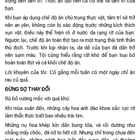
trọng đến tâm trí. Thức ăn tạo nên cả cơ thể và tâm trí của
bạn.
Khi bạn áp dụng chế độ ăn chú trọng thực vật, tâm trí sẽ trở
nên an yên, không còn bị xáo động trước những kích thích
vụn vặt. Điều này thể hiện rõ ở nước da rạng rỡ của bạn.
Ngược lại, chế độ ăn toàn thịt tạo ra một trạng thái tinh thần
thù địch. Trước khi kịp nhận ra, da dẻ của bạn đã dần trở
nên sạm màu. Tôi cũng hiểu rằng rất khó để bạn loại bỏ
hoàn toàn thịt và cá khỏi chế độ ăn.
Lời khuyên của tôi: Cố gắng mỗi tuần có một ngày chỉ ăn
rau củ quả.
ĐỪNG SỢ THAY ĐỔI
Rũ bỏ vướng mắc với quá khứ.
Khi mùa xuân đến, những cây hoa anh đào khoe sắc rực rỡ
làm thổn thức biết bao nhiêu trái tim.
Những nụ hoa khép kín dần bung tỏa, và rồi dường như
chẳng mấy chốc, đã nở to hết cỡ. Nhưng chỉ trong chưa đến