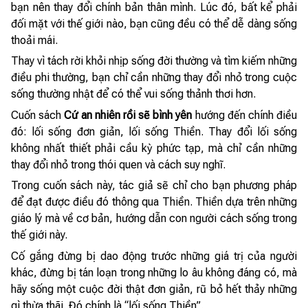
bạn nên thay đổi chính bản thân mình. Lúc đó, bất kể phải
đối mặt với thế giới nào, bạn cũng đều có thể dễ dàng sống
thoải mái.
Thay vì tách rời khỏi nhịp sống đời thường và tìm kiếm những
điều phi thường, bạn chỉ cần những thay đổi nhỏ trong cuộc
sống thường nhật để có thể vui sống thảnh thơi hơn.
Cuốn sách
Cứ an nhiên rồi sẽ bình yên
hướng đến chính điều
đó: lối sống đơn giản, lối sống Thiền. Thay đổi lối sống
không nhất thiết phải cầu kỳ phức tạp, mà chỉ cần những
thay đổi nhỏ trong thói quen và cách suy nghĩ.
Trong cuốn sách này, tác giả sẽ chỉ cho bạn phương pháp
để đạt được điều đó thông qua Thiền. Thiền dựa trên những
giáo lý mà về cơ bản, hướng dẫn con người cách sống trong
thế giới này.
Cố gắng đừng bị dao động trước những giá trị của người
khác, đừng bị tán loạn trong những lo âu không đáng có, mà
hãy sống một cuộc đời thật đơn giản, rũ bỏ hết thảy những
gì thừa thãi. Đó chính là “lối sống Thiền”.