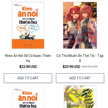
Khéo Ăn Nói Sẽ Có Được Thiên
Có Thứ Muốn Ăn Thịt Tôi - Tập
Hạ
8
$23.99 USD
$20.99 USD
$28.99 USD
ADD TO CART
ADD TO CART