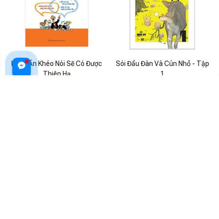
Khéo Ăn Khéo Nói Sẽ Có Được
Sói Đầu Đàn Và Cún Nhỏ - Tập
Thiên Hạ
1
$24.99 USD
$24.99 USD
$33.99 USD
ADD TO CART
ADD TO CART