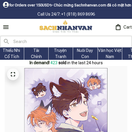
Orders over 150USDㅤ✨
Chúc mừng Sachnhanvan.com đã có mặt hơn 200 quốc gi
Call Us 24/7: +1 (818) 869 8696
Cart
Thiếu Nhi 
Tài
Truyện 
Nuôi Dạy 
Văn học Việt 
Cổ Tích
Chính
Tranh
Con
Nam
T
In demand!
426
sold
in the last 24 hours