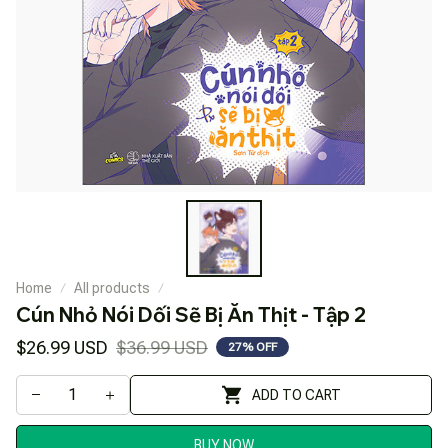
Home
All products
Cún Nhỏ Nói Dối Sẽ Bị Ăn Thịt - Tập 2
$26.99 USD
$36.99 USD
27% OFF
ADD TO CART
BUY NOW