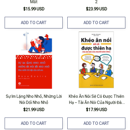
Mất
2
$15.99 USD
$23.99 USD
ADD TO CART
ADD TO CART
Sự Im Lặng Nho Nhỏ, Những Lời
Khéo Ăn Nói Sẽ Có Được Thiên
Nói Dối Nho Nhỏ
Hạ – Tài Ăn Nói Của Người Đàn
Ông
$21.99 USD
$17.99 USD
ADD TO CART
ADD TO CART