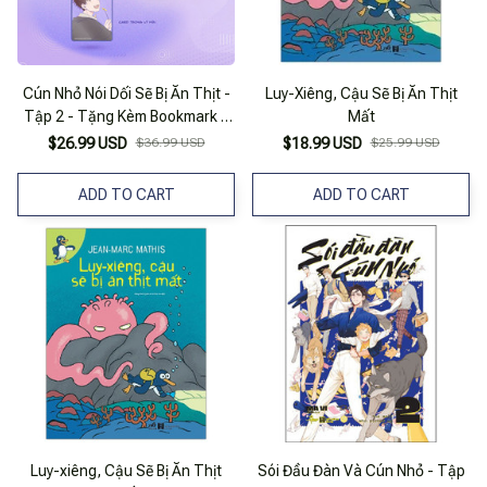
Cún Nhỏ Nói Dối Sẽ Bị Ăn Thịt -
Luy-Xiêng, Cậu Sẽ Bị Ăn Thịt
Tập 2 - Tặng Kèm Bookmark 2
Mất
Mặt + Card Trong Suốt Lý Hữu
$26.99 USD
$36.99 USD
$18.99 USD
$25.99 USD
ADD TO CART
ADD TO CART
Luy-xiêng, Cậu Sẽ Bị Ăn Thịt
Sói Đầu Đàn Và Cún Nhỏ - Tập