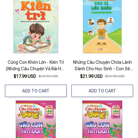
Cùng Con Khôn Lớn - Kiên Trì
Những Câu Chuyện Chữa Lành
(Những Câu Chuyện Và Bài Học
Dành Cho Học Sinh - Con Sẽ
Hay Ươm Mầm Tính Cách Cho
Lớn Khôn
$17.99 USD
$24.99 USD
$21.99 USD
$29.99 USD
Trẻ)
ADD TO CART
ADD TO CART