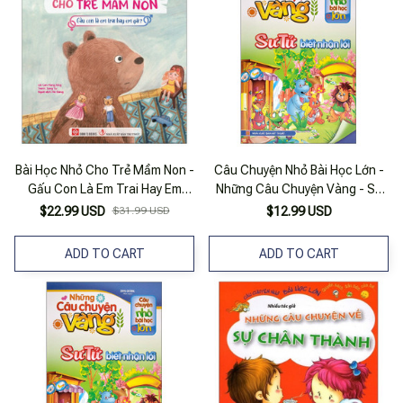
Bài Học Nhỏ Cho Trẻ Mầm Non -
Câu Chuyện Nhỏ Bài Học Lớn -
Gấu Con Là Em Trai Hay Em
Những Câu Chuyện Vàng - Sư
Gái?
Tử Biết Nhận Lỗi
$22.99 USD
$31.99 USD
$12.99 USD
ADD TO CART
ADD TO CART