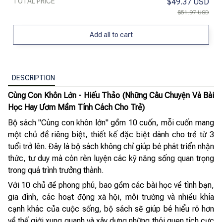
TOTAL PRICE
$49.37 USD
$51.97 USD
Add all to cart
DESCRIPTION
Cùng Con Khôn Lớn - Hiếu Thảo (Những Câu Chuyện Và Bài
Học Hay Ươm Mầm Tính Cách Cho Trẻ)
Bộ sách "Cùng con khôn lớn" gồm 10 cuốn, mỗi cuốn mang
một chủ đề riêng biệt, thiết kế đặc biệt dành cho trẻ từ 3
tuổi trở lên. Đây là bộ sách không chỉ giúp bé phát triển nhận
thức, tư duy mà còn rèn luyện các kỹ năng sống quan trọng
trong quá trình trưởng thành.
Với 10 chủ đề phong phú, bao gồm các bài học về tình bạn,
gia đình, các hoạt động xã hội, môi trường và nhiều khía
cạnh khác của cuộc sống, bộ sách sẽ giúp bé hiểu rõ hơn
về thế giới xung quanh và xây dựng những thói quen tích cực