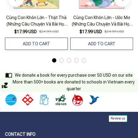
Cùng Con Khôn Lớn - Thật Thà
Cùng Con Khôn Lớn - Ước Mơ
(Những Câu Chuyện Và Bài Học
(Những Câu Chuyện Và Bài Học
Hay Ươm Mầm Tính Cách Cho
Hay Ươm Mầm Tính Cách Cho
$17.99 USD
$24.99 USD
$17.99 USD
$24.99 USD
Trẻ)
Trẻ)
ADD TO CART
ADD TO CART
We donate a book for every purchase over 50 USD on our site
More than 500+ books are donated to schools in Vietnam every
quarter
CONTACT INFO