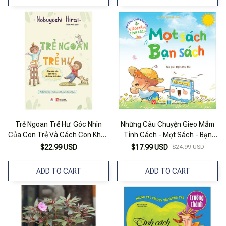
Trẻ Ngoan Trẻ Hư: Góc Nhìn
Những Câu Chuyện Gieo Mầm
Của Con Trẻ Và Cách Con Khôn
Tính Cách - Mọt Sách - Bạn
Lớn
Sách
$22.99 USD
$17.99 USD
$24.99 USD
ADD TO CART
ADD TO CART