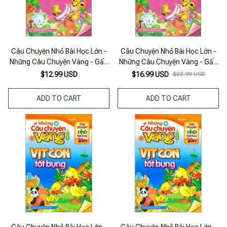
Câu Chuyện Nhỏ Bài Học Lớn -
Câu Chuyện Nhỏ Bài Học Lớn -
Những Câu Chuyện Vàng - Gấu
Những Câu Chuyện Vàng - Gấu
Con Tìm Bạn
Con Tìm Bạn
$12.99 USD
$16.99 USD
$22.99 USD
ADD TO CART
ADD TO CART