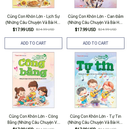
Cùng Con Khôn Lớn - Lịch Sự
Cùng Con Khôn Lớn - Can Đảm
(Những Câu Chuyện Và Bài Học
(Những Câu Chuyện Và Bài Học
Hay Ươm Mầm Tính Cách Cho
Hay Ươm Mầm Tính Cách Cho
$17.99 USD
$24.99 USD
$17.99 USD
$24.99 USD
Trẻ)
Trẻ)
ADD TO CART
ADD TO CART
Cùng Con Khôn Lớn - Công
Cùng Con Khôn Lớn - Tự Tin
Bằng (Những Câu Chuyện Và
(Những Câu Chuyện Và Bài Học
Bài Học Hay Ươm Mầm Tính
Hay Ươm Mầm Tính Cách Cho