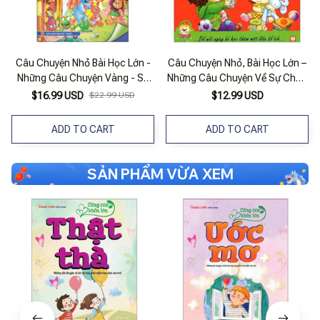
Câu Chuyện Nhỏ Bài Học Lớn -
Câu Chuyện Nhỏ, Bài Học Lớn –
Những Câu Chuyện Vàng - Sư
Những Câu Chuyện Về Sự Chân
Tử Biết Nhận Lỗi
Thành (Tái Bản 2019)
$16.99 USD
$22.99 USD
$12.99 USD
ADD TO CART
ADD TO CART
SẢN PHẨM VỪA XEM