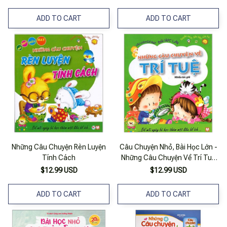
ADD TO CART
ADD TO CART
Những Câu Chuyện Rèn Luyện
Câu Chuyện Nhỏ, Bài Học Lớn -
Tính Cách
Những Câu Chuyện Về Trí Tuệ
(tái Bản 2019)
$12.99 USD
$12.99 USD
ADD TO CART
ADD TO CART