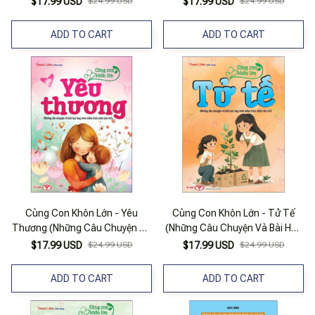
$17.99 USD
$24.99 USD
$17.99 USD
$24.99 USD
Cách Cho Trẻ)
Trẻ)
ADD TO CART
ADD TO CART
Cùng Con Khôn Lớn - Yêu
Cùng Con Khôn Lớn - Tử Tế
Thương (Những Câu Chuyện Và
(Những Câu Chuyện Và Bài Học
Bài Học Hay Ươm Mầm Tính
Hay Ươm Mầm Tính Cách Cho
$17.99 USD
$24.99 USD
$17.99 USD
$24.99 USD
Cách Cho Trẻ)
Trẻ)
ADD TO CART
ADD TO CART