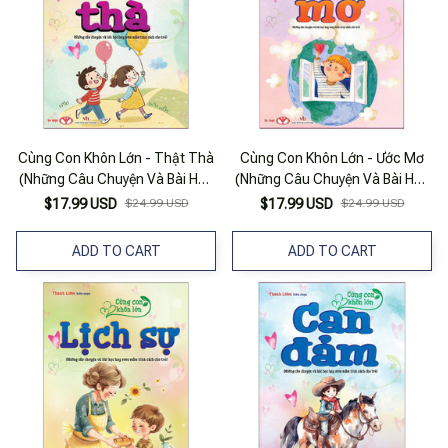
Cùng Con Khôn Lớn - Thật Thà
Cùng Con Khôn Lớn - Ước Mơ
(Những Câu Chuyện Và Bài Học
(Những Câu Chuyện Và Bài Học
Hay Ươm Mầm Tính Cách Cho
Hay Ươm Mầm Tính Cách Cho
$17.99 USD
$24.99 USD
$17.99 USD
$24.99 USD
Trẻ)
Trẻ)
ADD TO CART
ADD TO CART