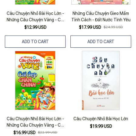
Câu Chuyện Nhỏ Bài Học Lớn -
Những Câu Chuyện Gieo Mầm
Những Câu Chuyện Vàng - Cái
Tính Cách - Đất Nước Tình Yêu
Đẹp Chân Chính
$12.99 USD
$17.99 USD
$24.99 USD
ADD TO CART
ADD TO CART
Câu Chuyện Nhỏ Bài Học Lớn -
Câu Chuyện Nhỏ Bài Học Lớn
Những Câu Chuyện Vàng - Cái
$19.99 USD
Đẹp Chân Chính
$16.99 USD
$22.99 USD