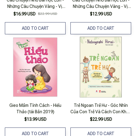
Câu Chuyện Nhỏ Bài Học Lớn -
Câu Chuyện Nhỏ Bài Học Lớn -
Những Câu Chuyện Vàng - Vịt
Những Câu Chuyện Vàng - Vịt
Con Tốt Bụng
Con Tốt Bụng
$16.99 USD
$22.99 USD
$12.99 USD
ADD TO CART
ADD TO CART
Gieo Mầm Tính Cách - Hiếu
Trẻ Ngoan Trẻ Hư - Góc Nhìn
Thảo (tái Bản 2019)
Của Con Trẻ Và Cách Con Khôn
Lớn
$13.99 USD
$22.99 USD
ADD TO CART
ADD TO CART