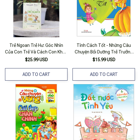
Trẻ Ngoan Trẻ Hư: Góc Nhìn
Tính Cách Tốt - Những Câu
Của Con Trẻ Và Cách Con Khôn
Chuyện Bồi Dưỡng Trẻ Trưởng
Lớn
Thành
$25.99 USD
$15.99 USD
ADD TO CART
ADD TO CART