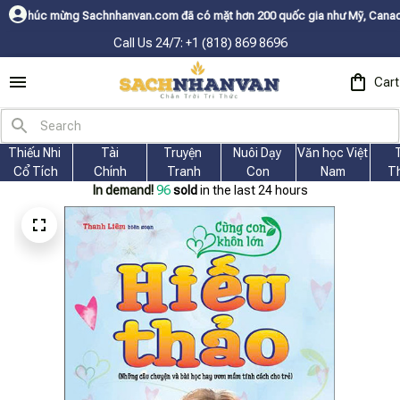
hnhanvan.com đã có mặt hơn 200 quốc gia như Mỹ, Canada, Úc, Nhật, Hàn,
Call Us 24/7: +1 (818) 869 8696
Cart
Thiếu Nhi 
Tài
Truyện 
Nuôi Dạy 
Văn học Việt 
Cổ Tích
Chính
Tranh
Con
Nam
T
In demand!
96
sold
in the last 24 hours