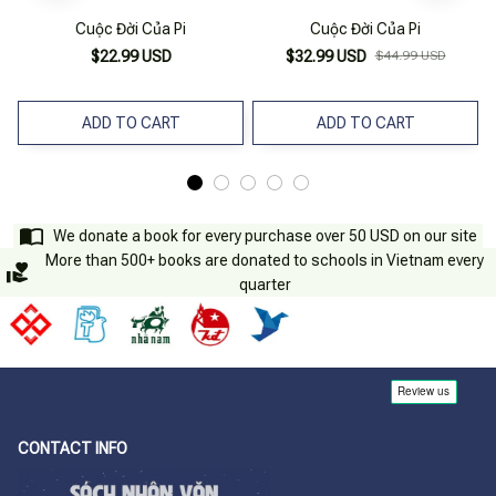
Cuộc Đời Của Pi
Cuộc Đời Của Pi
$22.99 USD
$32.99 USD
$44.99 USD
ADD TO CART
ADD TO CART
We donate a book for every purchase over 50 USD on our site
More than 500+ books are donated to schools in Vietnam every
quarter
CONTACT INFO