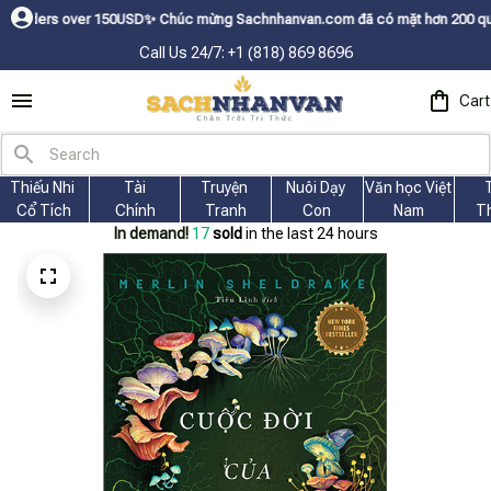
✨
Chúc mừng Sachnhanvan.com đã có mặt hơn 200 quốc gia như Mỹ, Canada, 
Call Us 24/7: +1 (818) 869 8696
Cart
Thiếu Nhi 
Tài
Truyện 
Nuôi Dạy 
Văn học Việt 
Cổ Tích
Chính
Tranh
Con
Nam
T
In demand!
19
sold
in the last 24 hours