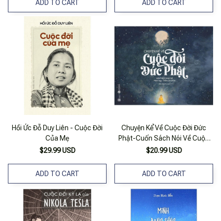
ADD TO CART
ADD TO CART
Hồi Ức Đỗ Duy Liên - Cuộc Đời
Chuyện Kể Về Cuộc Đời Đức
Của Mẹ
Phật-Cuốn Sách Nói Về Cuộc
Đời Của Tất Đạt Đa Cồ Đàm
$29.99 USD
$20.99 USD
ADD TO CART
ADD TO CART