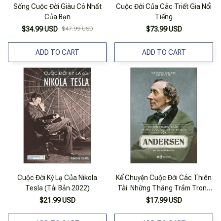
Sống Cuộc Đời Giàu Có Nhất
Cuộc Đời Của Các Triết Gia Nổi
Của Bạn
Tiếng
$34.99 USD
$47.99 USD
$73.99 USD
ADD TO CART
ADD TO CART
Cuộc Đời Kỳ Lạ Của Nikola
Kể Chuyện Cuộc Đời Các Thiên
Tesla (Tái Bản 2022)
Tài: Những Thăng Trầm Trong
Cuộc Đời Và Sự Nghiệp Của
$21.99 USD
$17.99 USD
Andersen