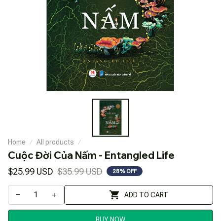
Home
All products
Cuộc Đời Của Nấm - Entangled Life
$25.99 USD
$35.99 USD
28% OFF
ADD TO CART
BUY NOW