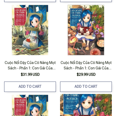
Cuộc Nổi Dậy Của Cô Nàng Mọt
Cuộc Nổi Dậy Của Cô Nàng Mọt
Sách - Phần 1: Con Gái Của
Sách - Phần 1: Con Gái Của
Người Lính Ii - Tặng Kèm
Người Lính I - Bản Đặc Biệt -
$31.99 USD
$29.99 USD
Postcard + Bookmark
Tặng Kèm Postcard + Bookmark
+ Standee
ADD TO CART
ADD TO CART