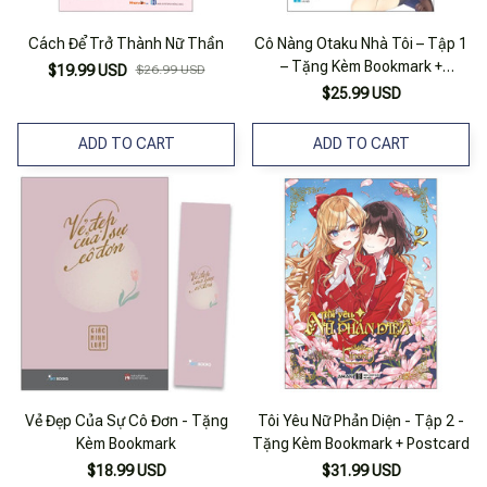
Cách Để Trở Thành Nữ Thần
Cô Nàng Otaku Nhà Tôi – Tập 1
– Tặng Kèm Bookmark +
$19.99 USD
$26.99 USD
Postcard + Phong Bì Thư Otaku
$25.99 USD
+ Sticker
ADD TO CART
ADD TO CART
Vẻ Đẹp Của Sự Cô Đơn - Tặng
Tôi Yêu Nữ Phản Diện - Tập 2 -
Kèm Bookmark
Tặng Kèm Bookmark + Postcard
$18.99 USD
$31.99 USD