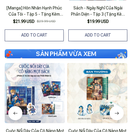
[Manga] Hôn Nhân Hạnh Phúc
Sách - Ngày Nghỉ Của Ngài
Của Tôi - Tập 5 - Tặng Kèm
Phản Diện - Tập 3 (Tặng Kèm
Bookmark + Standee
Bookmark)
$21.99 USD
$29.99 USD
$19.99 USD
ADD TO CART
ADD TO CART
SẢN PHẨM VỪA XEM
Cuộc Nổi Dậy Của Cô Nàng Mọt
Cuộc Nổi Dậy Của Cô Nàng Mọt