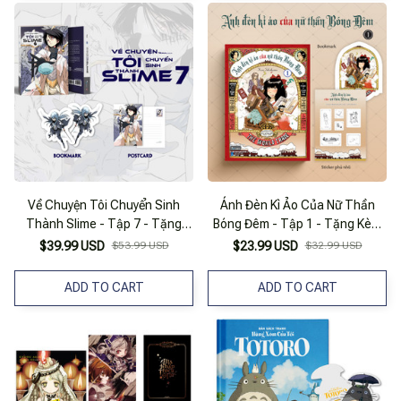
Về Chuyện Tôi Chuyển Sinh
Ánh Đèn Kì Ảo Của Nữ Thần
Thành Slime - Tập 7 - Tặng
Bóng Đêm - Tập 1 - Tặng Kèm
Kèm Bookmark + Postcard
Bookmark + Sticker Phủ Nhũ
$39.99 USD
$53.99 USD
$23.99 USD
$32.99 USD
ADD TO CART
ADD TO CART