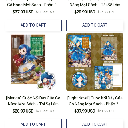
Cô Nàng Mọt Sách - Phần 2 -
Nàng Mọt Sách - Tôi Sẽ Làm
Vu Nữ Tập Sự Của Thần Điện II -
Mọi Cách Để Trở Thành Thủ
$37.99 USD
$51.99 USD
$20.99 USD
$28.99 USD
Tặng Kèm Bookmark + Postcard
Thư - Phần 1 - Không Có Sách
Thì Tự Mình Làm Ra Thôi! - Tập
ADD TO CART
ADD TO CART
2 - Tặng Kèm Bookmark
[Manga] Cuộc Nổi Dậy Của Cô
[Light Novel] Cuộc Nổi Dậy Của
Nàng Mọt Sách - Tôi Sẽ Làm
Cô Nàng Mọt Sách - Phần 2 -
Mọi Cách Để Trở Thành Thủ
Vu Nữ Tập Sự Của Thần Điện II -
$20.99 USD
$28.99 USD
$37.99 USD
$51.99 USD
Thư - Phần 1 - Không Có Sách
Bản Đặc Biệt - Tặng Kèm
Thì Tự Mình Làm Ra Thôi! - Tập
Bookmark + Card Trong +
ADD TO CART
ADD TO CART
1 - Tặng Kèm Bookmark
Postcard