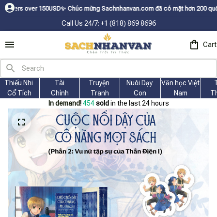
Dㅤ✨
Chúc mừng Sachnhanvan.com đã có mặt hơn 200 quốc gia như Mỹ, Canada
Call Us 24/7: +1 (818) 869 8696
Cart
Thiếu Nhi 
Tài
Truyện 
Nuôi Dạy 
Văn học Việt 
Cổ Tích
Chính
Tranh
Con
Nam
T
In demand!
454
sold
in the last 24 hours