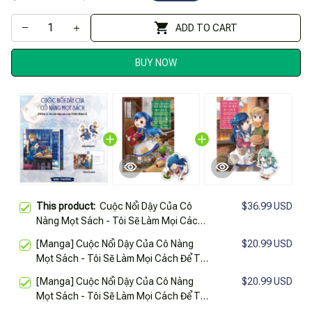
ADD TO CART
BUY NOW
This product:
Cuộc Nổi Dậy Của Cô
$36.99 USD
Nàng Mọt Sách - Tôi Sẽ Làm Mọi Cách
Để Trở Thành Thủ Thư - Phần 2.1 - Vu
[Manga] Cuộc Nổi Dậy Của Cô Nàng
$20.99 USD
Nữ Tập Sự Của Thần Điện I - Tặng Kèm
Mọt Sách - Tôi Sẽ Làm Mọi Cách Để Trở
Bookmark + Postcard
Thành Thủ Thư - Phần 1 - Không Có
[Manga] Cuộc Nổi Dậy Của Cô Nàng
$20.99 USD
Sách Thì Tự Mình Làm Ra Thôi! - Tập 1
Mọt Sách - Tôi Sẽ Làm Mọi Cách Để Trở
- Tặng Kèm Bookmark
Thành Thủ Thư - Phần 1 - Không Có