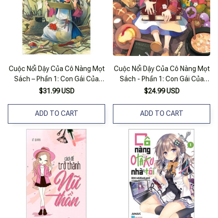
Cuộc Nổi Dậy Của Cô Nàng Mọt
Cuộc Nổi Dậy Của Cô Nàng Mọt
Sách – Phần 1: Con Gái Của
Sách - Phần 1: Con Gái Của
Người Lính II – Tặng Kèm
Người Lính I
$31.99 USD
$24.99 USD
Postcard + Bookmark + Card Bo
Góc
ADD TO CART
ADD TO CART