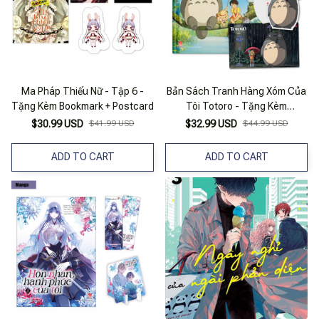
Ma Pháp Thiếu Nữ - Tập 6 -
Bản Sách Tranh Hàng Xóm Của
Tặng Kèm Bookmark + Postcard
Tôi Totoro - Tặng Kèm
Bookmark + Card PVC
$30.99 USD
$41.99 USD
$32.99 USD
$44.99 USD
ADD TO CART
ADD TO CART