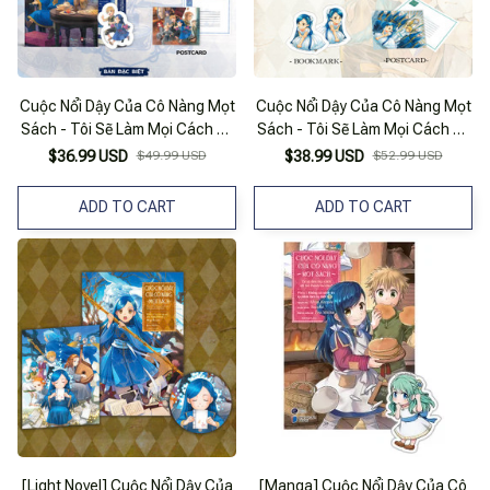
Cuộc Nổi Dậy Của Cô Nàng Mọt
Cuộc Nổi Dậy Của Cô Nàng Mọt
Sách - Tôi Sẽ Làm Mọi Cách Để
Sách - Tôi Sẽ Làm Mọi Cách Để
Trở Thành Thủ Thư - Phần 2.1 -
Trở Thành Thủ Thư - Phần 1.3 -
$36.99 USD
$49.99 USD
$38.99 USD
$52.99 USD
Vu Nữ Tập Sự Của Thần Điện I -
Con Gái Của Người Lính III -
Bản Đặc Biệt - Tặng Kèm
Tặng Kèm Postcard + Bookmark
ADD TO CART
ADD TO CART
Bookmark + Postcard + Card
Lụa
[Light Novel] Cuộc Nổi Dậy Của
[Manga] Cuộc Nổi Dậy Của Cô