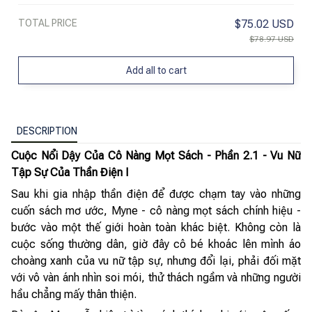
Sách Thì Tự Mình Làm Ra Thôi! - Tập 2
TOTAL PRICE
$75.02 USD
- Tặng Kèm Bookmark
$78.97 USD
Add all to cart
DESCRIPTION
Cuộc Nổi Dậy Của Cô Nàng Mọt Sách - Phần 2.1 - Vu Nữ
Tập Sự Của Thần Điện I
Sau khi gia nhập thần điện để được chạm tay vào những
cuốn sách mơ ước, Myne - cô nàng mọt sách chính hiệu -
bước vào một thế giới hoàn toàn khác biệt. Không còn là
cuộc sống thường dân, giờ đây cô bé khoác lên mình áo
choàng xanh của vu nữ tập sự, nhưng đổi lại, phải đối mặt
với vô vàn ánh nhìn soi mói, thử thách ngầm và những người
hầu chẳng mấy thân thiện.