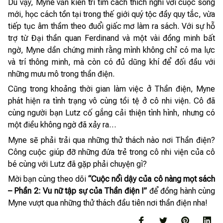
Dù vậy, Myne vẫn kiên trì tìm cách thích nghi với cuộc sống
mới, học cách tồn tại trong thế giới quý tộc đầy quy tắc, vừa
tiếp tục âm thầm theo đuổi giấc mơ làm ra sách. Với sự hỗ
trợ từ Đại thần quan Ferdinand và một vài đồng minh bất
ngờ, Myne dần chứng minh rằng mình không chỉ có ma lực
và trí thông minh, mà còn có đủ dũng khí để đối đầu với
những mưu mô trong thần điện.
Cũng trong khoảng thời gian làm việc ở Thần điện, Myne
phát hiện ra tình trạng vô cùng tồi tệ ở cô nhi viện. Cô đã
cùng người bạn Lutz cố gắng cải thiện tình hình, nhưng có
một điều không ngờ đã xảy ra…
Myne sẽ phải trải qua những thử thách nào nơi Thần điện?
Công cuộc giúp đỡ những đứa trẻ trong cô nhi viện của cô
bé cùng với Lutz đã gặp phải chuyện gì?
Mời bạn cùng theo dõi
“Cuộc nổi dậy của cô nàng mọt sách
– Phần 2: Vu nữ tập sự của Thần điện I”
để đồng hành cùng
Myne vượt qua những thử thách đầu tiên nơi thần điện nha!