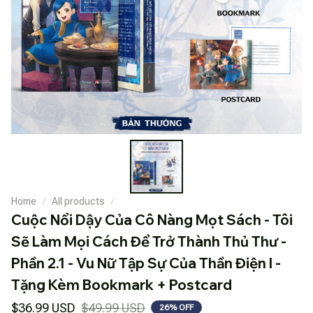
Home
All products
Cuộc Nổi Dậy Của Cô Nàng Mọt Sách - Tôi 
Sẽ Làm Mọi Cách Để Trở Thành Thủ Thư - 
Phần 2.1 - Vu Nữ Tập Sự Của Thần Điện I - 
Tặng Kèm Bookmark + Postcard
$36.99 USD
$49.99 USD
26% OFF