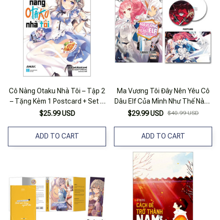
Cô Nàng Otaku Nhà Tôi – Tập 2
Ma Vương Tôi Đây Nên Yêu Cô
– Tặng Kèm 1 Postcard + Set 4
Dâu Elf Của Mình Như Thế Nào?
Bookmark PVC (Random)
- Tập 5 - Tặng Kèm Bookmark +
$25.99 USD
$29.99 USD
$40.99 USD
Postcard
ADD TO CART
ADD TO CART