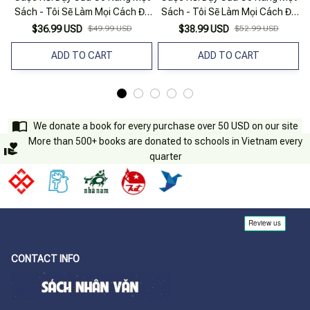
Sách - Tôi Sẽ Làm Mọi Cách Để
Sách - Tôi Sẽ Làm Mọi Cách Để
C
Trở Thành Thủ Thư - Phần 2.1 -
Trở Thành Thủ Thư - Phần 1.3 -
$36.99 USD
$49.99 USD
$38.99 USD
$52.99 USD
Vu Nữ Tập Sự Của Thần Điện I -
Con Gái Của Người Lính III -
Bản Đặc Biệt - Tặng Kèm
Tặng Kèm Postcard + Bookmark
ADD TO CART
ADD TO CART
Bookmark + Postcard + Card Lụa
We donate a book for every purchase over 50 USD on our site
More than 500+ books are donated to schools in Vietnam every
quarter
CONTACT INFO