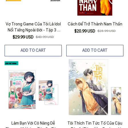
Vợ Trong Game Của Tôi Là Idol
Cách Để Trở Thành Nam Thần
Nổi Tiếng Ngoài Đời - Tập 3 -
$20.99 USD
$28.99 USD
Tặng Kèm Bookmark
$29.99 USD
$40.99 USD
ADD TO CART
ADD TO CART
Làm Bạn Với Cô Nàng Dễ
Tôi Thích Tin Tức Tố Của Cậu