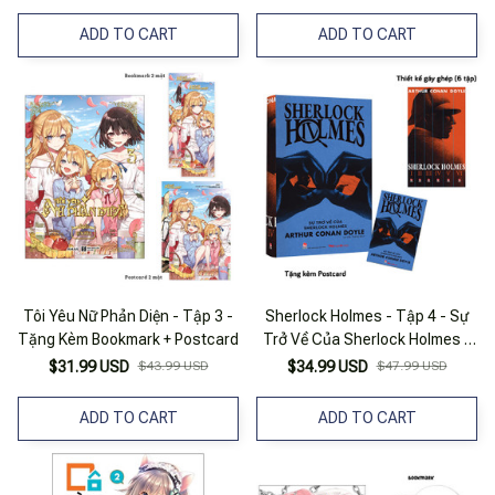
ADD TO CART
ADD TO CART
Tôi Yêu Nữ Phản Diện - Tập 3 -
Sherlock Holmes - Tập 4 - Sự
Tặng Kèm Bookmark + Postcard
Trở Về Của Sherlock Holmes -
Tặng Kèm Postcard
$31.99 USD
$43.99 USD
$34.99 USD
$47.99 USD
ADD TO CART
ADD TO CART