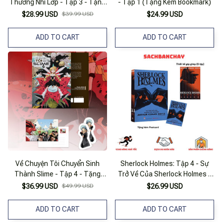
Thương Nhì Lớp - Tập 3 - Tặng
- Tập 1 (Tặng Kèm Bookmark)
Kèm Postcard
$28.99 USD
$39.99 USD
$24.99 USD
ADD TO CART
ADD TO CART
Về Chuyện Tôi Chuyển Sinh
Sherlock Holmes: Tập 4 - Sự
Thành Slime - Tập 4 - Tặng
Trở Về Của Sherlock Holmes -
Kèm Bookmark + Postcard
Tặng Kèm Postcard (Số Lượng
$36.99 USD
$49.99 USD
$26.99 USD
Có Hạn)
ADD TO CART
ADD TO CART