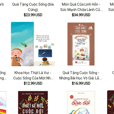
 Vô
Quà Tặng Cuộc Sống (bìa
Món Quà Của Linh Hồn -
Mó
Cứng)
Sức Mạnh Chữa Lành Của
Sứ
$23.99 USD
Những Thữ Thách Trong
$34.99 USD
Nh
Cuộc Sống
ống
Khoa Học Thật Là Vui -
Quà Tặng Cuộc Sống -
C
ng +
Cuộc Sống Của Một Nhà
Những Bài Học Vô Giá: Lắng
 Nhỏ
Du Hành Vũ Trụ
$12.99 USD
Nghe Hay Nhận Một Viên
$16.99 USD
Giới
Đá
ốn)