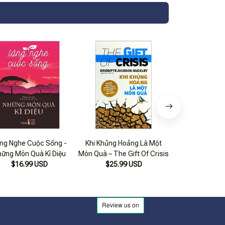
ng Nghe Cuộc Sống -
Khi Khủng Hoảng Là Một
Khi Khủng Hoả
ững Món Quà Kì Diệu
Món Quà – The Gift Of Crisis
Món Quà - The Gi
$16.99 USD
$25.99 USD
$22.99