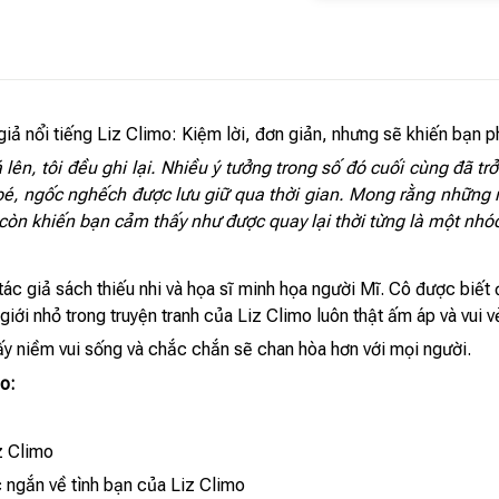
ả nổi tiếng Liz Climo: Kiệm lời, đơn giản, nhưng sẽ khiến bạn p
 lên, tôi đều ghi lại. Nhiều ý tưởng trong số đó cuối cùng đã
é, ngốc nghếch được lưu giữ qua thời gian. Mong rằng những 
còn khiến bạn cảm thấy như được quay lại thời từng là một nhóc 
, tác giả sách thiếu nhi và họa sĩ minh họa người Mĩ. Cô được biế
ới nhỏ trong truyện tranh của Liz Climo luôn thật ấm áp và vui v
y niềm vui sống và chắc chắn sẽ chan hòa hơn với mọi người.
o:
z Climo
 ngắn về tình bạn của Liz Climo