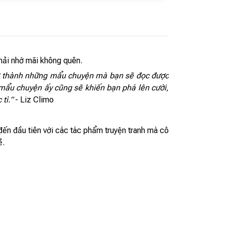
hải nhớ mãi không quên.
 trở thành những mẩu chuyện mà bạn sẽ đọc được
mẩu chuyện ấy cũng sẽ khiến bạn phá lên cười,
tì.”
- Liz Climo
t đến đầu tiên với các tác phẩm truyện tranh mà cô
ẻ.