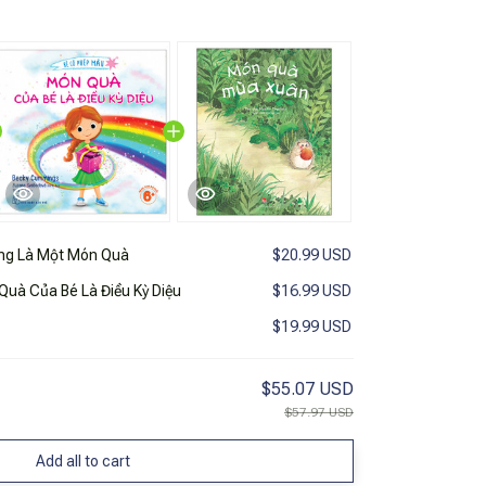
ng Là Một Món Quà
$20.99 USD
uà Của Bé Là Điều Kỳ Diệu
$16.99 USD
$19.99 USD
$55.07 USD
$57.97 USD
Add all to cart