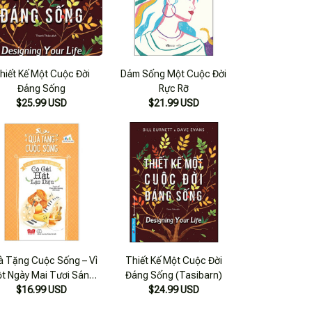
hiết Kế Một Cuộc Đời
Dám Sống Một Cuộc Đời
Đáng Sống
Rực Rỡ
$25.99 USD
$21.99 USD
à Tặng Cuộc Sống – Vì
Thiết Kế Một Cuộc Đời
t Ngày Mai Tươi Sáng
Đáng Sống (Tasibarn)
 – Cô Gái Hát Lạc Điệu
$16.99 USD
$24.99 USD
(Tái Bản 2018)