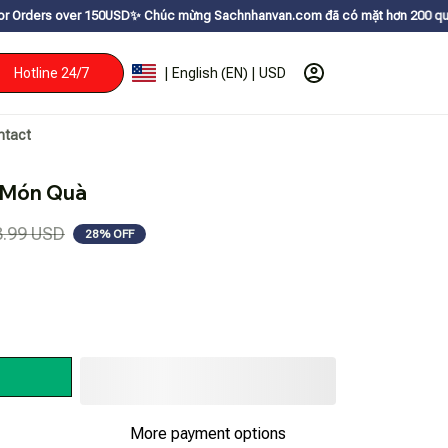
150USDㅤ✨
Chúc mừng Sachnhanvan.com đã có mặt hơn 200 quốc gia như Mỹ, Ca
Hotline 24/7
| English (EN) | USD
ntact
 Món Quà
8.99 USD
28% OFF
More payment options