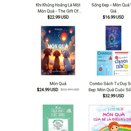
Khi Khủng Hoảng Là Một
Sống Đẹp – Món Quà
Món Quà - The Gift Of
Giá
$22.99 USD
Crisis
$16.99 USD
Món Quà
Combo Sách Tư Duy S
$24.99 USD
$33.99 USD
Đẹp: Món Quà Cuộc Số
Tất Cả Đều Là Chuyện
$32.99 USD
+ Khi Ta Thay Đổi Thế 
Sẽ Đổi Thay (bộ 3 Cu