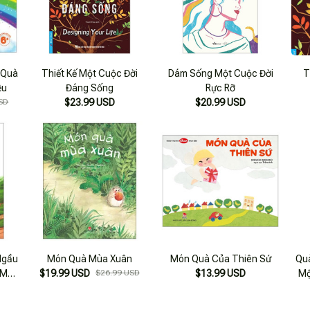
 Quà
Thiết Kế Một Cuộc Đời
Dám Sống Một Cuộc Đời
T
ệu
Đáng Sống
Rực Rỡ
SD
$23.99 USD
$20.99 USD
Ngầu
Món Quà Mùa Xuân
Món Quà Của Thiên Sứ
Qu
 Một
$19.99 USD
$26.99 USD
$13.99 USD
Mộ
Hơn