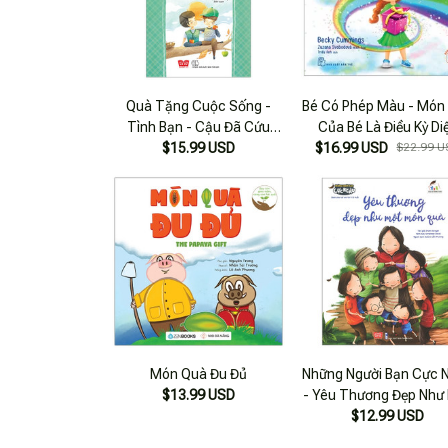
Quà Tặng Cuộc Sống -
Bé Có Phép Màu - Món
Tình Bạn - Cậu Đã Cứu
Của Bé Là Điều Kỳ Di
Sống Cuộc Đời Tớ (tái Bản
$15.99 USD
$16.99 USD
$22.99 U
2018)
Món Quà Đu Đủ
Những Người Bạn Cực 
$13.99 USD
- Yêu Thương Đẹp Như
$12.99 USD
Món Quà