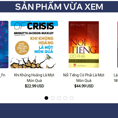
SẢN PHẨM VỪA XEM
_Fn
Khi Khủng Hoảng Là Một
Nổi Tiếng Có Phải Là Một
Lặ
Món Quà
Món Quà
Nh
$22.99 USD
$44.99 USD