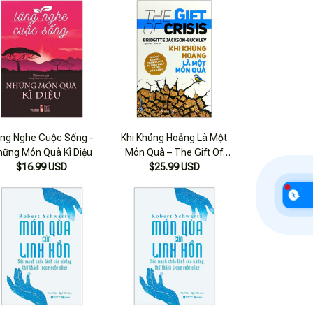
ng Nghe Cuộc Sống -
Khi Khủng Hoảng Là Một
hững Món Quà Kì Diệu
Món Quà – The Gift Of
$16.99 USD
$25.99 USD
Crisis