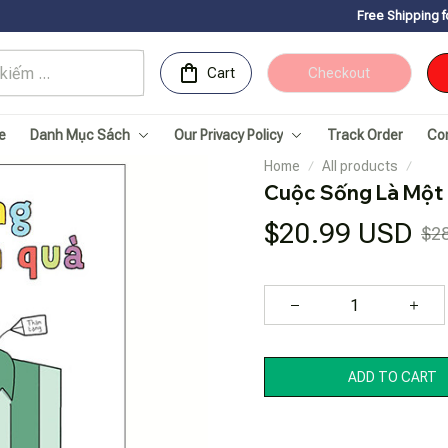
Free Shipping for Orders over 
Cart
Checkout
e
Danh Mục Sách
Our Privacy Policy
Track Order
Co
Home
All products
Cuộc Sống Là Một
$20.99 USD
$2
ADD TO CART