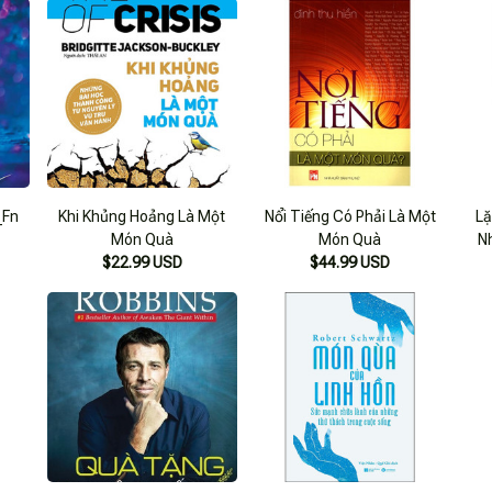
_Fn
Khi Khủng Hoảng Là Một
Nổi Tiếng Có Phải Là Một
Lặ
Món Quà
Món Quà
N
$22.99 USD
$44.99 USD