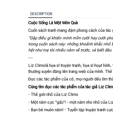
DESCRIPTION
Cuộc Sống Là Một Món Quà
Cuốn sách tranh mang đậm phong cách của tác gi
“Gặp điều gì khiến mình mỉm cười hay cười phá
trong cuốn sách này: những khoảnh khắc nhỏ b
hệt như mẹ tôi nhiều năm về trước, và biết đâu 
---
Liz Climolà họa sĩ truyện tranh, họa sĩ hoạt hình
thường xuyên đăng lên trang web của mình. Thế gi
Đọc các tác phẩm của cô, mọi người đều tìm thấ
Cùng tìm đọc các tác phẩm của tác giả Liz Clim
- Thế giới nhỏ của Liz Climo
- Một năm cực "gấu"! - một năm nho nhỏ của Li
- Bạn bè muôn năm! - Tuyển tập truyện tranh cực