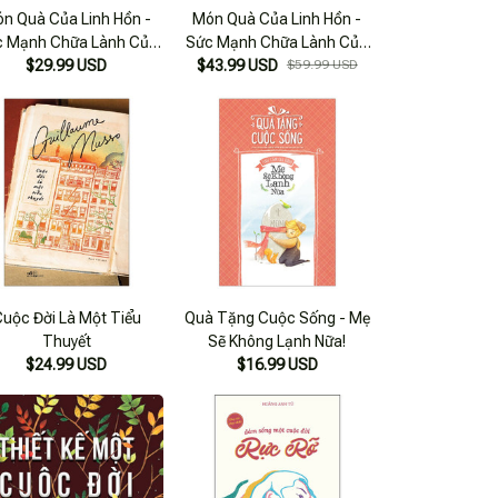
n Quà Của Linh Hồn -
Món Quà Của Linh Hồn -
c Mạnh Chữa Lành Của
Sức Mạnh Chữa Lành Của
ững Thử Thách Trong
$29.99 USD
Những Thử Thách Trong
$43.99 USD
$59.99 USD
Cuộc Sống
Cuộc Sống
uộc Đời Là Một Tiểu
Quà Tặng Cuộc Sống - Mẹ
Thuyết
Sẽ Không Lạnh Nữa!
$24.99 USD
$16.99 USD