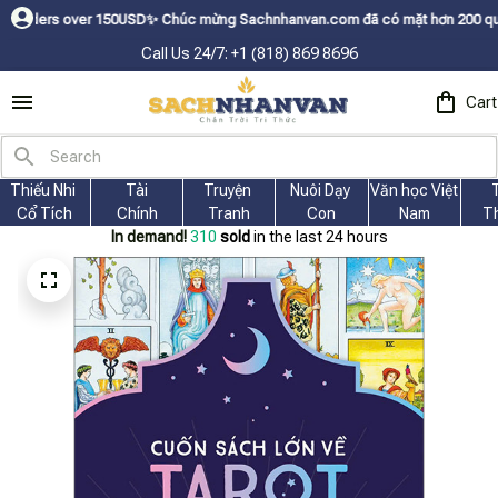
 over 150USDㅤ✨
Chúc mừng Sachnhanvan.com đã có mặt hơn 200 quốc gia như 
Call Us 24/7: +1 (818) 869 8696
Cart
Thiếu Nhi 
Tài
Truyện 
Nuôi Dạy 
Văn học Việt 
Cổ Tích
Chính
Tranh
Con
Nam
T
In demand!
313
sold
in the last 24 hours