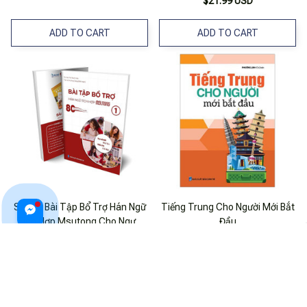
$21.99 USD
ADD TO CART
ADD TO CART
Sách - Bài Tập Bổ Trợ Hán Ngữ
Tiếng Trung Cho Người Mới Bắt
Tích Hợp Msutong Cho Người
Đầu
Mới Bắt Đầu
$23.99 USD
$19.99 USD
ADD TO CART
ADD TO CART