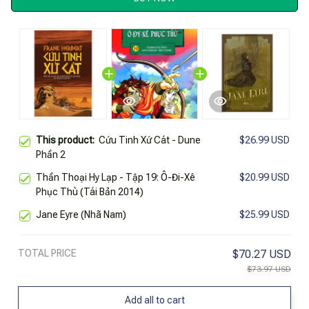
This product:
Cứu Tinh Xứ Cát - Dune
$26.99 USD
Phần 2
Thần Thoại Hy Lạp - Tập 19: Ô-Đi-Xê
$20.99 USD
Phục Thù (Tái Bản 2014)
Jane Eyre (Nhã Nam)
$25.99 USD
TOTAL PRICE
$70.27 USD
$73.97 USD
Add all to cart