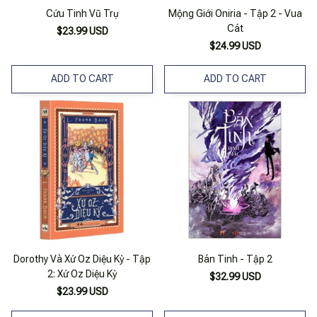
Cứu Tinh Vũ Trụ
Mộng Giới Oniria - Tập 2 - Vua
Cát
$23.99 USD
$24.99 USD
ADD TO CART
ADD TO CART
Dorothy Và Xứ Oz Diệu Kỳ - Tập
Bán Tinh - Tập 2
2: Xứ Oz Diệu Kỳ
$32.99 USD
$23.99 USD