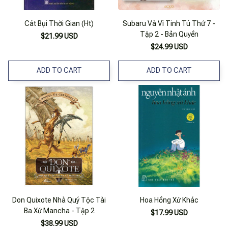
Cát Bụi Thời Gian (Ht)
Subaru Và Vì Tinh Tú Thứ 7 -
Tập 2 - Bản Quyền
$21.99 USD
$24.99 USD
ADD TO CART
ADD TO CART
Don Quixote Nhà Quý Tộc Tài
Hoa Hồng Xứ Khác
Ba Xứ Mancha - Tập 2
$17.99 USD
$38.99 USD