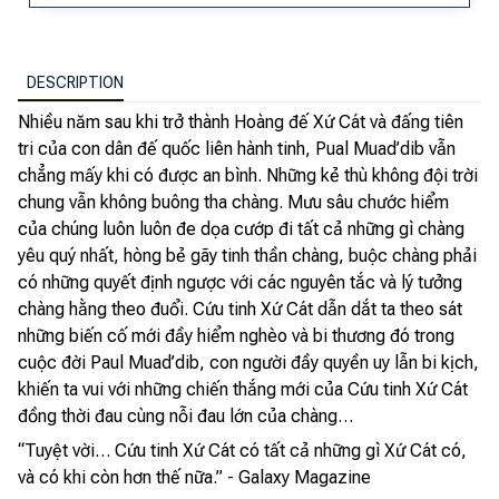
DESCRIPTION
Nhiều năm sau khi trở thành Hoàng đế Xứ Cát và đấng tiên
tri của con dân đế quốc liên hành tinh, Pual Muad’dib vẫn
chẳng mấy khi có được an bình. Những kẻ thù không đội trời
chung vẫn không buông tha chàng. Mưu sâu chước hiểm
của chúng luôn luôn đe dọa cướp đi tất cả những gì chàng
yêu quý nhất, hòng bẻ gãy tinh thần chàng, buộc chàng phải
có những quyết định ngược với các nguyên tắc và lý tưởng
chàng hằng theo đuổi. Cứu tinh Xứ Cát dẫn dắt ta theo sát
những biến cố mới đầy hiểm nghèo và bi thương đó trong
cuộc đời Paul Muad’dib, con người đầy quyền uy lẫn bi kịch,
khiến ta vui với những chiến thắng mới của Cứu tinh Xứ Cát
đồng thời đau cùng nỗi đau lớn của chàng…
“Tuyệt vời… Cứu tinh Xứ Cát có tất cả những gì Xứ Cát có,
và có khi còn hơn thế nữa.” - Galaxy Magazine