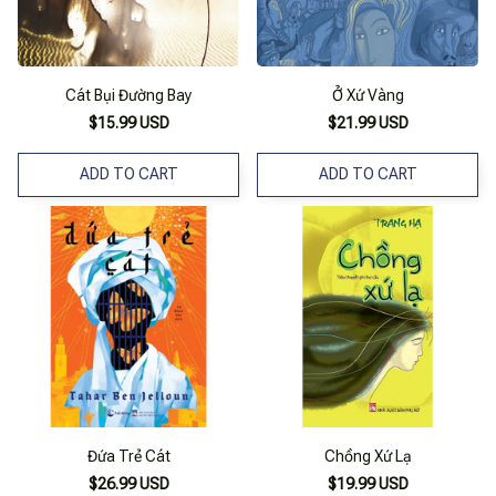
Cát Bụi Đường Bay
Ở Xứ Vàng
$15.99 USD
$21.99 USD
ADD TO CART
ADD TO CART
Đứa Trẻ Cát
Chồng Xứ Lạ
$26.99 USD
$19.99 USD