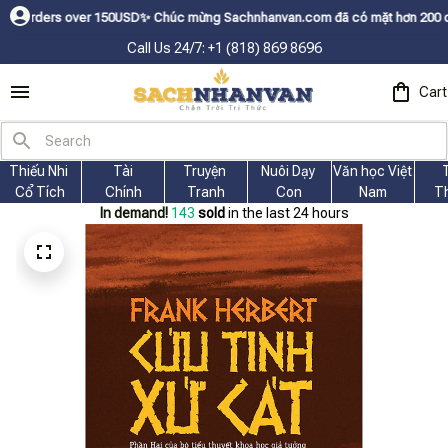
0USDㅤ✨
Chúc mừng Sachnhanvan.com đã có mặt hơn 200 quốc gia như Mỹ, Cana
Call Us 24/7: +1 (818) 869 8696
Cart
Thiếu Nhi 
Tài
Truyện 
Nuôi Dạy 
Văn học Việt 
Cổ Tích
Chính
Tranh
Con
Nam
T
In demand!
144
sold
in the last 24 hours