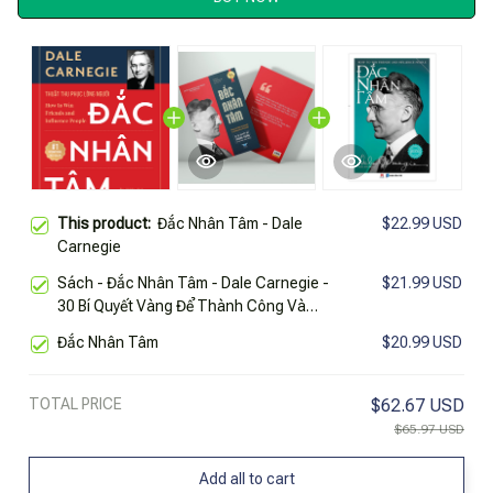
This product:
Đắc Nhân Tâm - Dale
$22.99 USD
Carnegie
Sách - Đắc Nhân Tâm - Dale Carnegie -
$21.99 USD
30 Bí Quyết Vàng Để Thành Công Và
Thu Phục Lòng Người - Mq99
Đắc Nhân Tâm
$20.99 USD
TOTAL PRICE
$62.67 USD
$65.97 USD
Add all to cart