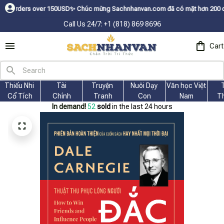
 over 150USDㅤ✨
Chúc mừng Sachnhanvan.com đã có mặt hơn 200 quốc gia như 
Call Us 24/7: +1 (818) 869 8696
Cart
Thiếu Nhi 
Tài
Truyện 
Nuôi Dạy 
Văn học Việt 
Cổ Tích
Chính
Tranh
Con
Nam
T
In demand!
54
sold
in the last 24 hours