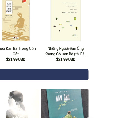
ười Đàn Bà Trong Cồn
Những Người Đàn Ông
Cát
Không Có Đàn Bà (tái Bản
$21.99 USD
$21.99 USD
2021)