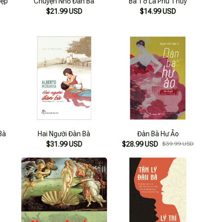
Đẹp
Chuyện Nhỏ Đàn Bà
Bà Tớ Là Phù Thủy
$21.99 USD
$14.99 USD
Bà
Hai Người Đàn Bà
Đàn Bà Hư Ảo
$31.99 USD
$28.99 USD
$39.99 USD