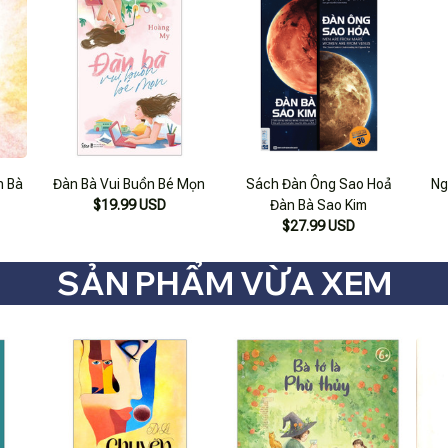
n Bà
Đàn Bà Vui Buồn Bé Mọn
Sách Đàn Ông Sao Hoả
Ng
$19.99 USD
Đàn Bà Sao Kim
$27.99 USD
SẢN PHẨM VỪA XEM