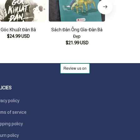
Góc Khuất Đàn Bà
Sách Đàn Ông Gìa-Đàn Bà
Góc Khuất
$24.99 USD
Đẹp
$21.99
$21.99 USD
LICIES
vacy policy
ms of service
pping policy
urn policy