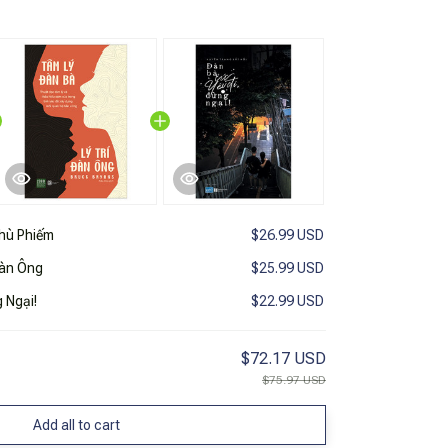
hù Phiếm
$26.99 USD
Đàn Ông
$25.99 USD
 Ngại!
$22.99 USD
$72.17 USD
$75.97 USD
Add all to cart