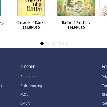
Đẹp
Chuyện Nhỏ Đàn Bà
Bà Tớ Là Phù Thủy
$21.99 USD
$14.99 USD
SUPPORT
PO
Contact us
Pri
Y 
Order tracking
Ter
FAQs
Shi
DMCA
Ret