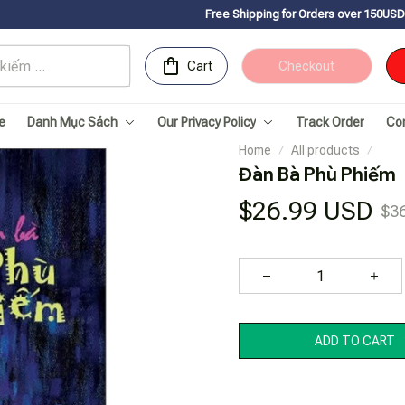
Free Shipping for Orders over 150USDㅤ✨
Chúc mừng Sa
Cart
Checkout
e
Danh Mục Sách
Our Privacy Policy
Track Order
Co
Home
All products
Đàn Bà Phù Phiếm
$26.99 USD
$3
ADD TO CART