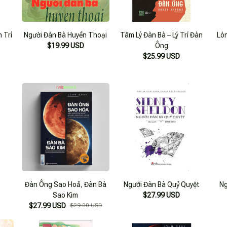
 Trí
Người Đàn Bà Huyền Thoại
Tâm Lý Đàn Bà – Lý Trí Đàn
Lò
$19.99 USD
Ông
$25.99 USD
Đàn Ông Sao Hoả, Đàn Bà
Người Đàn Bà Quỷ Quyệt
Ng
Sao Kim
$27.99 USD
$27.99 USD
$29.00 USD