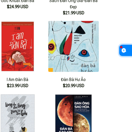
Góc Khuất Đàn Bà
Sách Đàn Ông Gìa-Đàn Bà
$24.99 USD
Đẹp
$21.99 USD
I Am Đàn Bà
Đàn Bà Hư Ảo
$23.99 USD
$20.99 USD