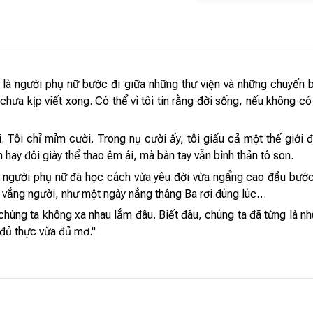
 là người phụ nữ bước đi giữa những thư viện và những chuyến b
chưa kịp viết xong. Có thể vì tôi tin rằng đời sống, nếu không 
 Tôi chỉ mỉm cười. Trong nụ cười ấy, tôi giấu cả một thế giới 
 hay đôi giày thể thao êm ái, mà bàn tay vẫn bình thản tô son.
t người phụ nữ đã học cách vừa yêu đời vừa ngẩng cao đầu bước t
 vắng người, như một ngày nắng tháng Ba rơi đúng lúc…
. chúng ta không xa nhau lắm đâu. Biết đâu, chúng ta đã từng là 
 đủ thực vừa đủ mơ."