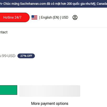
chnhanvan.com đã có mặt hơn 200 quốc gia như Mỹ, Canada, Úc, Nhật, Hàn
Hotline 24/7
| English (EN) | USD
ntact
6.99 USD
27% OFF
More payment options