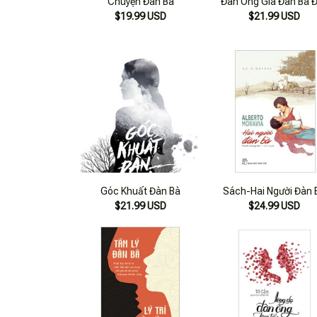
Chuyện Đàn Bà
Đàn Ông Già Đàn Bà 
$19.99 USD
$21.99 USD
Góc Khuất Đàn Bà
Sách-Hai Người Đàn 
$21.99 USD
$24.99 USD