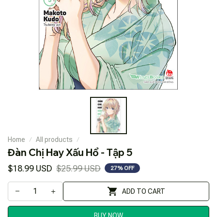
Home
All products
Đàn Chị Hay Xấu Hổ - Tập 5
$18.99 USD
$25.99 USD
27% OFF
ADD TO CART
BUY NOW