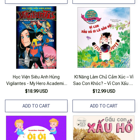
Học Viện Siêu Anh Hùng
Kĩ Năng Làm Chủ Cảm Xúc – Vì
Vigilantes - My Hero Academia
Sao Con Khóc? – Vì Con Xấu Hổ
Illegals - Tập 3: Đàn Chị
Ơi Là Xấu Hổ!
$18.99 USD
$12.99 USD
ADD TO CART
ADD TO CART