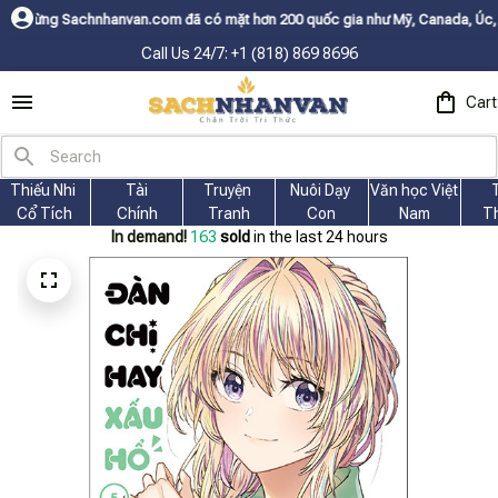
.com đã có mặt hơn 200 quốc gia như Mỹ, Canada, Úc, Nhật, Hàn, và các n
Call Us 24/7: +1 (818) 869 8696
Cart
Thiếu Nhi 
Tài
Truyện 
Nuôi Dạy 
Văn học Việt 
Cổ Tích
Chính
Tranh
Con
Nam
T
In demand!
163
sold
in the last 24 hours