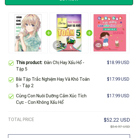
This product:
Đàn Chị Hay Xấu Hổ -
$18.99 USD
Tập 5
Bài Tập Trắc Nghiệm Hay Và Khó Toán
$17.99 USD
5 - Tập 2
Cùng Con Nuôi Dưỡng Cảm Xúc Tích
$17.99 USD
Cực - Con Không Xấu Hổ
TOTAL PRICE
$52.22 USD
$54.97 USD