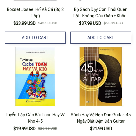
Boxset Josee, Hổ Và Cá (Bộ 2
Bộ Sách Dạy Con Thói Quen
Tập)
Tốt- Không Cáu Giận + Không
Tham Lam + Không Ấm Ức +
$33.99 USD
$45.99 USD
$37.99 USD
$51.99 USD
Không Xấu Hổ (Túi 4 Tập)
ADD TO CART
ADD TO CART
Tuyển Tập Các Bài Toán Hay Và
Sách Hay Về Học Đàn Guitar-45
Khó 4-5
Ngày Biết Đệm Đàn Guitar
$19.99 USD
$26.99 USD
$21.99 USD