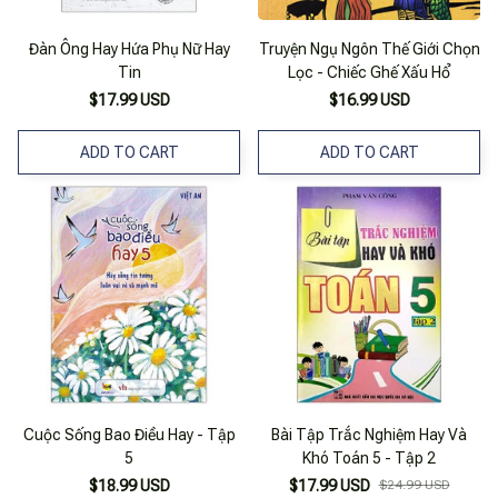
Đàn Ông Hay Hứa Phụ Nữ Hay
Truyện Ngụ Ngôn Thế Giới Chọn
Tin
Lọc - Chiếc Ghế Xấu Hổ
$17.99 USD
$16.99 USD
ADD TO CART
ADD TO CART
Cuộc Sống Bao Điều Hay - Tập
Bài Tập Trắc Nghiệm Hay Và
5
Khó Toán 5 - Tập 2
$18.99 USD
$17.99 USD
$24.99 USD