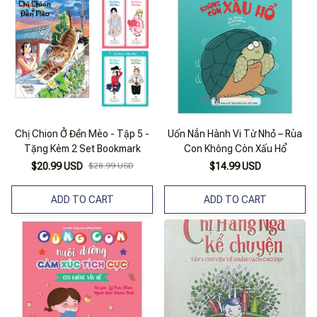
Chị Chion Ở Đền Mèo - Tập 5 -
Uốn Nắn Hành Vi Từ Nhỏ – Rùa
Tặng Kèm 2 Set Bookmark
Con Không Còn Xấu Hổ
$20.99 USD
$28.99 USD
$14.99 USD
ADD TO CART
ADD TO CART