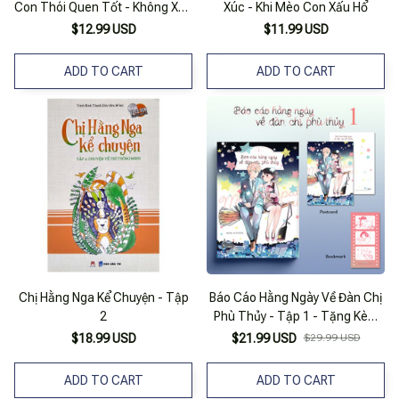
Con Thói Quen Tốt - Không Xấu
Xúc - Khi Mèo Con Xấu Hổ
Hổ
$12.99 USD
$11.99 USD
ADD TO CART
ADD TO CART
Chị Hằng Nga Kể Chuyện - Tập
Báo Cáo Hằng Ngày Về Đàn Chị
2
Phù Thủy - Tập 1 - Tặng Kèm
Bookmark Bồi Cứng + Postcard
$18.99 USD
$21.99 USD
$29.99 USD
2 Mặt
ADD TO CART
ADD TO CART