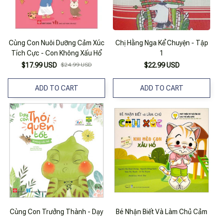
Cùng Con Nuôi Dưỡng Cảm Xúc
Chị Hằng Nga Kể Chuyện - Tập
Tích Cực - Con Không Xấu Hổ
1
$17.99 USD
$24.99 USD
$22.99 USD
ADD TO CART
ADD TO CART
Cùng Con Trưởng Thành - Dạy
Bé Nhận Biết Và Làm Chủ Cảm