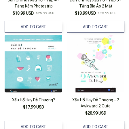
Đàn Chị Hay Xấu Hổ - Tập 4 -
Đàn Chị Hay Xấu Hổ - Tập 5 -
Tặng Kèm Photostrip
Tặng Bìa Áo 2 Mặt
$18.99 USD
$25.99 USD
$18.99 USD
$25.99 USD
ADD TO CART
ADD TO CART
Xấu Hổ Hay Dễ Thương?
Xấu Hổ Hay Dễ Thương – 2
Awkward 2 Cute
$17.99 USD
$20.99 USD
ADD TO CART
ADD TO CART