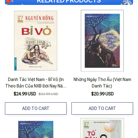
RELATED PRODUCTS
Danh Tác Việt Nam - Bỉ Vỏ (In
Những Ngày Thơ Ấu (Việt Nam
Theo Bản Của NXB Đời Nay Năm
Danh Tác)
1938)
$24.99 USD
$20.99 USD
$33.99 USD
ADD TO CART
ADD TO CART