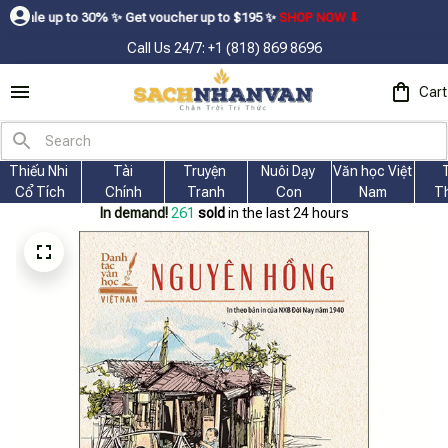
30% ㅤ✨ㅤ Get voucher up to $195ㅤ ✨ㅤ
SHOP NOW ⬇
Call Us 24/7: +1 (818) 869 8696
Cart
Thiếu Nhi 
Tài
Truyện 
Nuôi Dạy 
Văn học Việt 
Cổ Tích
Chính
Tranh
Con
Nam
T
In demand!
261
sold
in the last 24 hours