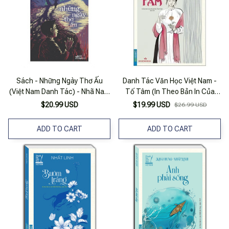
Sách - Những Ngày Thơ Ấu
Danh Tác Văn Học Việt Nam -
(Việt Nam Danh Tác) - Nhã Nam
Tố Tâm (In Theo Bản In Của
Official
NXB Thanh Xuân Năm 1958)
$20.99 USD
$19.99 USD
$26.99 USD
ADD TO CART
ADD TO CART