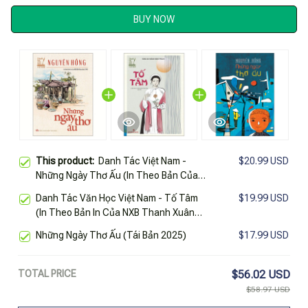
BUY NOW
This product:
Danh Tác Việt Nam -
$20.99 USD
Những Ngày Thơ Ấu (In Theo Bản Của
NXB Đời Nay Năm 1940)
Danh Tác Văn Học Việt Nam - Tố Tâm
$19.99 USD
(In Theo Bản In Của NXB Thanh Xuân
Năm 1958)
Những Ngày Thơ Ấu (Tái Bản 2025)
$17.99 USD
TOTAL PRICE
$56.02 USD
$58.97 USD