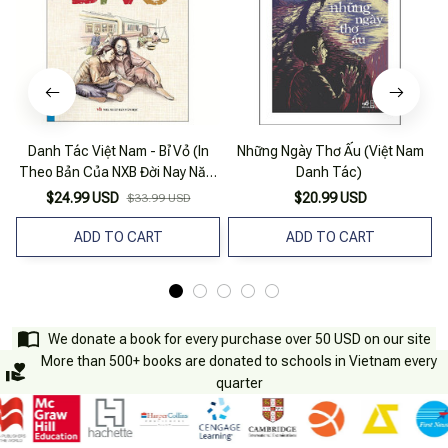
Danh Tác Việt Nam - Bỉ Vỏ (In
Những Ngày Thơ Ấu (Việt Nam
Theo Bản Của NXB Đời Nay Năm
Danh Tác)
1938)
$24.99 USD
$20.99 USD
$33.99 USD
ADD TO CART
ADD TO CART
We donate a book for every purchase over 50 USD on our site
More than 500+ books are donated to schools in Vietnam every
quarter