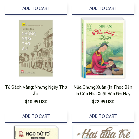
ADD TO CART
ADD TO CART
Tủ Sách Vàng: Những Ngày Thơ
Nửa Chừng Xuân (In Theo Bản
Ấu
In Của Nhà Xuất Bản Đời Nay
1936)
$10.99 USD
$22.99 USD
ADD TO CART
ADD TO CART