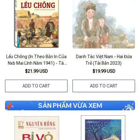
Lều Chõng (In Theo Bản In Của
Danh Tác Việt Nam - Hai Đứa
Nxb Mai Lĩnh Năm 1941) - Tái
Trẻ (Tái Bản 2023)
Bản
$21.99 USD
$19.99 USD
ADD TO CART
ADD TO CART
SẢN PHẨM VỪA XEM