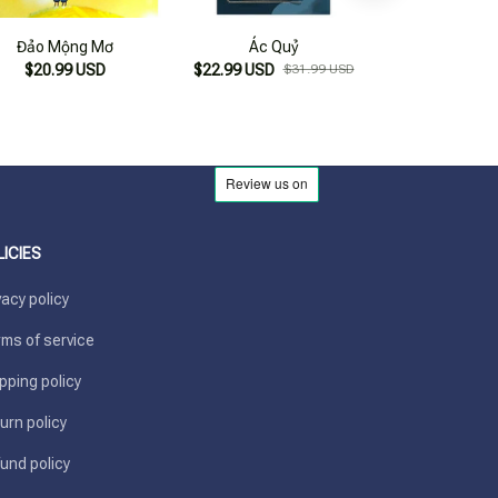
Đảo Mộng Mơ
Ác Quỷ
Đảo Ng
$20.99 USD
$22.99 USD
$31.99 USD
$20.99
LICIES
vacy policy
ms of service
pping policy
urn policy
und policy