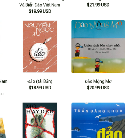
Và Biển Đảo Việt Nam
$21.99 USD
$19.99 USD
 Nam
Đảo (tái Bản)
Đảo Mộng Mơ
$18.99 USD
$20.99 USD
SD