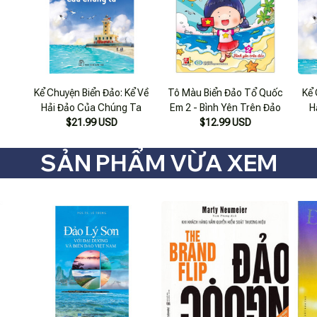
Kể Chuyện Biển Đảo: Kể Về
Tô Màu Biển Đảo Tổ Quốc
Kể 
Hải Đảo Của Chúng Ta
Em 2 - Bình Yên Trên Đảo
H
$21.99 USD
$12.99 USD
SẢN PHẨM VỪA XEM