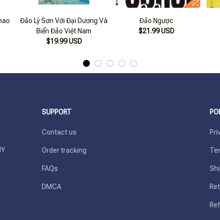
hao
Đảo Lý Sơn Với Đại Dương Và
Đảo Ngược
Biển Đảo Việt Nam
$21.99 USD
$19.99 USD
SUPPORT
PO
Contact us
Pri
Y 
Order tracking
Ter
FAQs
Shi
DMCA
Ret
Ref