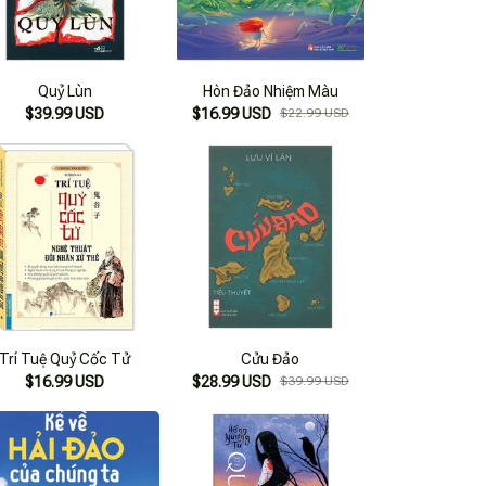
Quỷ Lùn
Hòn Đảo Nhiệm Màu
$39.99 USD
$16.99 USD
$22.99 USD
Trí Tuệ Quỷ Cốc Tử
Cửu Đảo
$16.99 USD
$28.99 USD
$39.99 USD