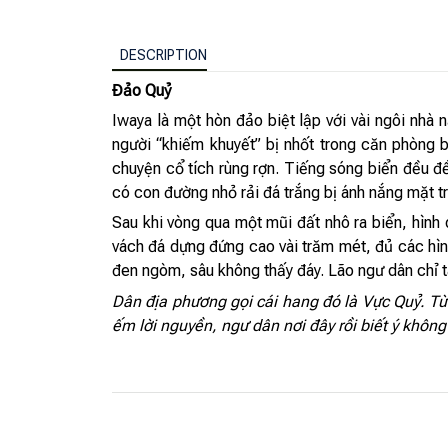
DESCRIPTION
Đảo Quỷ
Iwaya là một hòn đảo biệt lập với vài ngôi nhà
người “khiếm khuyết” bị nhốt trong căn phòng 
chuyện cổ tích rùng rợn. Tiếng sóng biển đều đ
có con đường nhỏ rải đá trắng bị ánh nắng mặt trờ
Sau khi vòng qua một mũi đất nhô ra biển, hình
vách đá dựng đứng cao vài trăm mét, đủ các hìn
đen ngòm, sâu không thấy đáy. Lão ngư dân chỉ t
Dân địa phương gọi cái hang đó là Vực Quỷ. Từ
ếm lời nguyền, ngư dân nơi đây rồi biết ý khôn