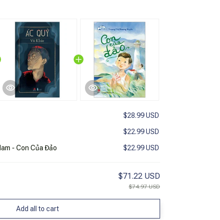
$28.99 USD
$22.99 USD
 Nam - Con Của Đảo
$22.99 USD
$71.22 USD
$74.97 USD
Add all to cart