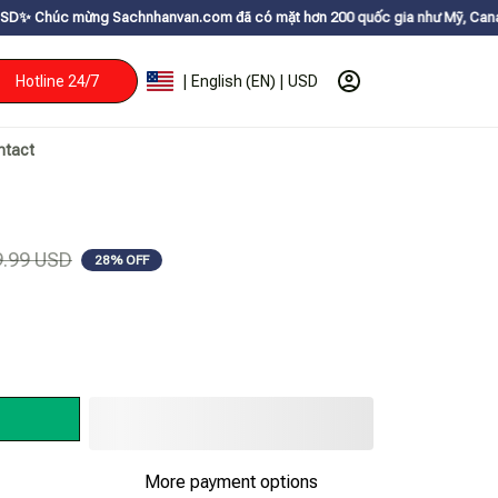
Sachnhanvan.com đã có mặt hơn 200 quốc gia như Mỹ, Canada, Úc, Nhật, Hà
Hotline 24/7
| English (EN) | USD
ntact
9.99 USD
28% OFF
More payment options