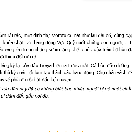
 nằm rải rác, một dinh thự Moroto cũ nát như lâu đài cổ, cùng c
bị khóa chặt, với hang động Vực Quỷ nuốt chửng con người,… Tấ
ều vang lên trong những sự im lặng chết chóc của toàn bộ hòn 
i thiêu đốt rực rỡ.
 dáng kỳ lạ của đảo Iwaya hiện ra trước mắt. Cả hòn đảo dường 
h thù kỳ quái, lồi lõm tạo thành các hang động. Chỗ chân vách đ
ay về phía đó rồi bắt đầu kể chuyện:
 xưa đến nay đã có không biết bao nhiêu người bị nó nuốt chửng
g ai dám đến gần nơi đó.