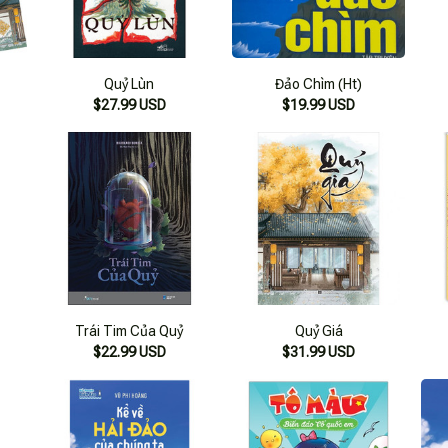
Quỷ Lùn
Đảo Chìm (Ht)
$27.99 USD
$19.99 USD
Trái Tim Của Quỷ
Quỷ Giá
$22.99 USD
$31.99 USD