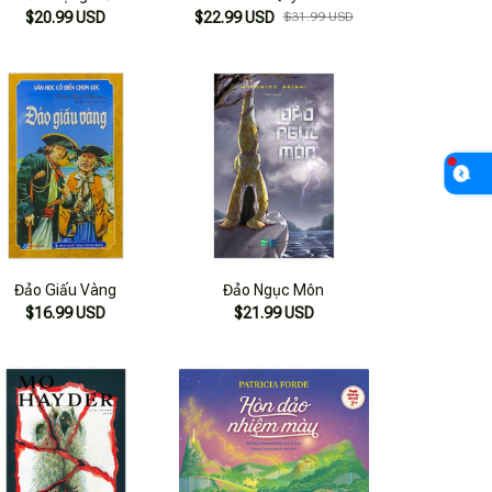
$20.99 USD
$22.99 USD
$31.99 USD
Đảo Giấu Vàng
Đảo Ngục Môn
$16.99 USD
$21.99 USD