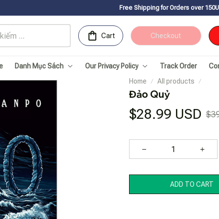
Free Shipping for Orders over 150USDㅤ✨
Chúc mừng 
Cart
Checkout
e
Danh Mục Sách
Our Privacy Policy
Track Order
Co
Home
All products
Đảo Quỷ
$28.99 USD
$3
ADD TO CART