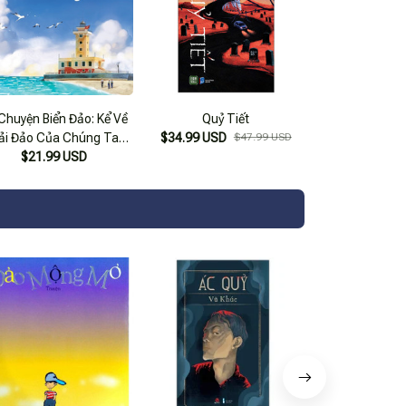
Chuyện Biển Đảo: Kể Về
Quỷ Tiết
ải Đảo Của Chúng Ta
$34.99 USD
$47.99 USD
$21.99 USD
_Tre