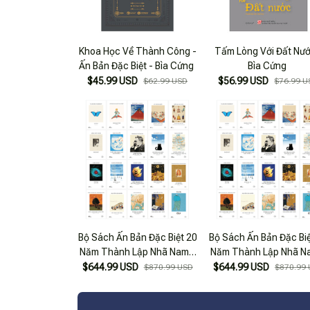
Khoa Học Về Thành Công -
Tấm Lòng Với Đất Nướ
Ấn Bản Đặc Biệt - Bìa Cứng
Bìa Cứng
$45.99 USD
$56.99 USD
$62.99 USD
$76.99 U
Bộ Sách Ấn Bản Đặc Biệt 20
Bộ Sách Ấn Bản Đặc Biệ
Năm Thành Lập Nhã Nam -
Năm Thành Lập Nhã N
Bìa Cứng (Bộ 20 Cuốn) - Ấn
Bìa Cứng (Bộ 20 Cuốn) 
$644.99 USD
$644.99 USD
$870.99 USD
$870.99
Bản Số 44
Bản Số 40