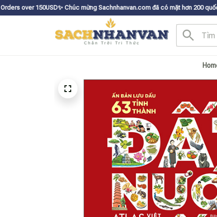
 150USDㅤ✨
Chúc mừng Sachnhanvan.com đã có mặt hơn 200 quốc gia như Mỹ, C
Hom