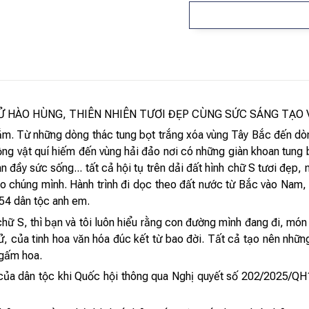
SỬ HÀO HÙNG, THIÊN NHIÊN TƯƠI ĐẸP CÙNG SỨC SÁNG TẠO 
ắm. Từ những dòng thác tung bọt trắng xóa vùng Tây Bắc đến d
động vật quí hiếm đến vùng hải đảo nơi có những giàn khoan tung 
ràn đầy sức sống... tất cả hội tụ trên dải đất hình chữ S tươi đẹp
ho chúng mình. Hành trình đi dọc theo đất nước từ Bắc vào Nam, 
54 dân tộc anh em.
chữ S, thì bạn và tôi luôn hiểu rằng con đường mình đang đi, mó
 của tinh hoa văn hóa đúc kết từ bao đời. Tất cả tạo nên nhữn
 gấm hoa.
ủa dân tộc khi Quốc hội thông qua Nghị quyết số 202/2025/QH1