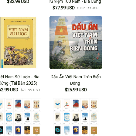
Kỉ Niệm 100 Năm - Bìa Cứng
$32.99 USD
$77.99 USD
$105.99 USD
iệt Nam Sử Lược - Bìa
Dấu Ấn Việt Nam Trên Biển
Cứng (Tái Bản 2025)
Đông
52.99 USD
$25.99 USD
$71.99 USD