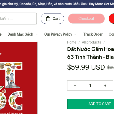
anada, Úc, Nhật, Hàn, và các nước Châu Âu✨
Buy More Get Moreㅤ ✨ㅤ Sale up 
Cart
Checkout
e
Danh Mục Sách
Our Privacy Policy
Track Order
Co
Home
All products
Đất Nước Gấm Hoa -
63 Tỉnh Thành - Bì
$59.99 USD
$8
ADD TO CART