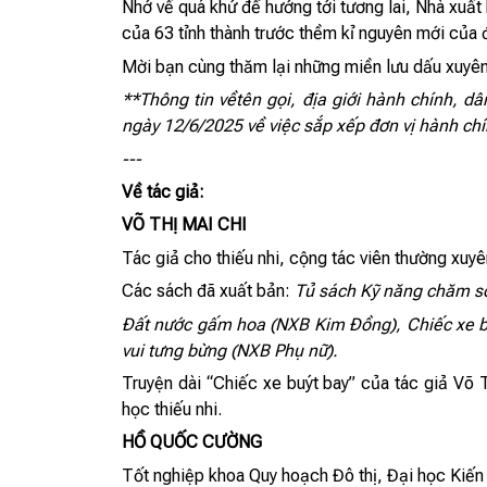
Nhớ về quá khứ để hướng tới tương lai, Nhà xuất
của 63 tỉnh thành trước thềm kỉ nguyên mới của 
Mời bạn cùng thăm lại những miền lưu dấu xuyên 
**Thông tin về
tên gọi
,
địa giới hành chính
, dâ
ngày 12/6/2025 về việc sắp xếp đơn vị hành ch
---
Về tác giả:
VÕ THỊ MAI CHI
Tác giả cho thiếu nhi, cộng tác viên thường xuy
Các sách đã xuất bản:
Tủ sách Kỹ năng chăm só
Đất nước gấm hoa (NXB Kim Đồng), Chiếc xe b
vui tưng bừng (NXB Phụ nữ).
Truyện dài “Chiếc xe buýt bay” của tác giả Võ
học thiếu nhi.
HỒ QUỐC CƯỜNG
Tốt nghiệp khoa Quy hoạch Đô thị, Đại học Kiến 