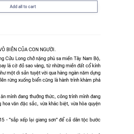
Add all to cart
VÔ BIÊN CỦA CON NGƯỜI.
òng Cửu Long chở nặng phù sa miền Tây Nam Bộ,
bay lá cờ đỏ sao vàng, từ những miền đất cổ kính
, như một di sản tuyệt vời qua hàng ngàn năm dựng
lên rừng xuống biển cũng là hành trình khám phá
n ăn mình đang thưởng thức, công trình mình đang
g hoa văn đặc sắc, vừa khác biệt, vừa hòa quyện
5 - "sắp xếp lại giang sơn" để cả dân tộc bước