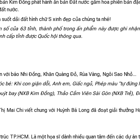
 bản Kim Đồng phát hành ấn bản Đất nước gấm hoa phiên bản đặc bi
đất nước.
suốt dải đất hình chữ S xinh đẹp của chúng ta nhé!
n số
của 63 tỉnh, thành phố
trong ấn phẩm này được ghi nhận
ính cấp tỉnh được Quốc hội thông qua.
ên với báo Nhi Đồng, Khăn Quàng Đỏ, Rùa Vàng, Ngôi Sao Nhỏ...
c bé: Khi con giận dỗi, Anh em, Giấc ngủ, Phép màu “tự đứng l
uýt bay (NXB Kim Đồng), Thảo Cầm Viên Sài Gòn (NXB Trẻ), Đ
 Thị Mai Chi viết chung với Huỳnh Bá Long đã đoạt giải thưởn
trúc TP.HCM. Là một họa sĩ dành nhiều quan tâm đến các dự án tô