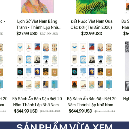
c -
Lịch Sử Việt Nam Bằng
Đất Nước Việt Nam Qua
Bộ 
Tranh - Thành Lập Nhà
Các Đời (Tái Bản 2020)
Năm
Trần - Bản Màu - Bìa Cứng
Bìa
$27.99 USD
$22.99 USD
$6
SD
$37.99 USD
t 20
Bộ Sách Ấn Bản Đặc Biệt 20
Bộ Sách Ấn Bản Đặc Biệt 20
Ng
am -
Năm Thành Lập Nhã Nam -
Năm Thành Lập Nhã Nam -
- Ấn
Bìa Cứng (Bộ 20 Cuốn) - Ấn
Bìa Cứng (Bộ 20 Cuốn) - Ấn
$644.99 USD
$644.99 USD
 USD
$870.99 USD
$870.99 USD
Bản Số 43
Bản Số 76
SẢN PHẨM VỪA XEM