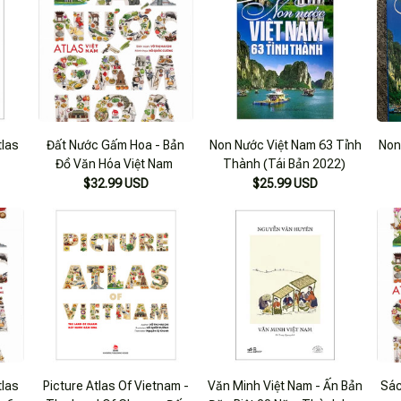
tlas
Đất Nước Gấm Hoa - Bản
Non Nước Việt Nam 63 Tỉnh
Non
Đồ Văn Hóa Việt Nam
Thành (Tái Bản 2022)
$32.99 USD
$25.99 USD
tlas
Picture Atlas Of Vietnam -
Văn Minh Việt Nam - Ấn Bản
Sác