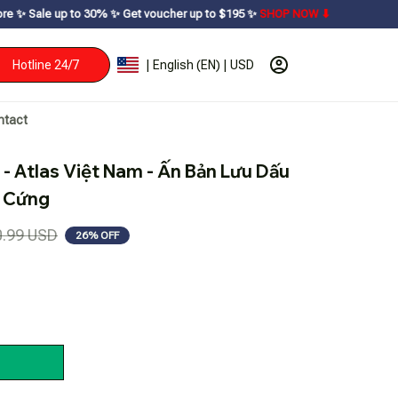
to 30% ㅤ✨ㅤ Get voucher up to $195ㅤ ✨ㅤ
SHOP NOW ⬇
Hotline 24/7
| English (EN) | USD
ntact
 Atlas Việt Nam - Ấn Bản Lưu Dấu 
a Cứng
0.99 USD
26% OFF