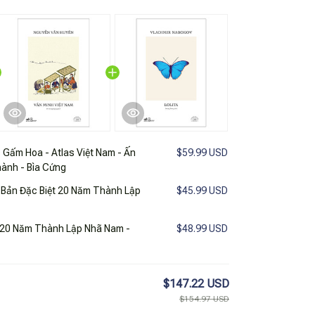
 Gấm Hoa - Atlas Việt Nam - Ấn
$59.99 USD
ành - Bìa Cứng
 Bản Đặc Biệt 20 Năm Thành Lập
$45.99 USD
ệt 20 Năm Thành Lập Nhã Nam -
$48.99 USD
$147.22 USD
$154.97 USD