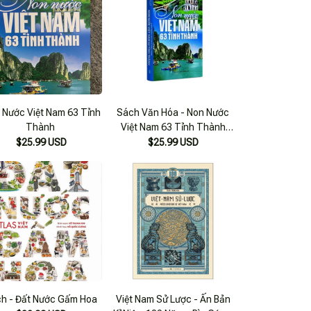
 Nước Việt Nam 63 Tỉnh
Sách Văn Hóa - Non Nước
Thành
Việt Nam 63 Tỉnh Thành
(Tái Bản)
$25.99 USD
$25.99 USD
h - Đất Nước Gấm Hoa
Việt Nam Sử Lược - Ấn Bản