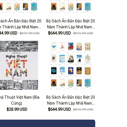
Sách Ấn Bản Đặc Biệt 20
Bộ Sách Ấn Bản Đặc Biệt 20
 Thành Lập Nhã Nam -
Năm Thành Lập Nhã Nam -
 Cứng (Bộ 20 Cuốn) - Ấn
Bìa Cứng (Bộ 20 Cuốn) - Ấn
44.99 USD
$644.99 USD
$870.99 USD
$870.99 USD
Bản Số 46
Bản Số 37
hệ Thuật Việt Nam (Bìa
Bộ Sách Ấn Bản Đặc Biệt 20
Cứng)
Năm Thành Lập Nhã Nam -
Bìa Cứng (Bộ 20 Cuốn) - Ấn
$28.99 USD
$644.99 USD
$870.99 USD
Bản Số 81