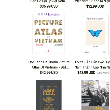
Bản Đồ Địa Lý Việt Nam -
Việt Nam - Sách Kỉ Niệm 65
Nxb Kim Đồng
Năm Nxb Kim Đồng
$36.99 USD
$32.99 USD
The Land Of Charm Picture
Lolita - Ấn Bản Đặc Biệ
Atlas Of Vietnam - Đất
Năm Thành Lập Nhã N
Nước Gấm Hoa
Bìa Cứng
$42.99 USD
$48.99 USD
$66.99 U