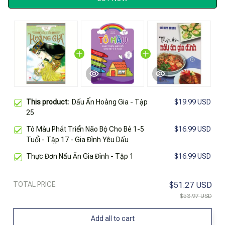
This product:
Dấu Ấn Hoàng Gia - Tập
$19.99 USD
25
Tô Màu Phát Triển Não Bộ Cho Bé 1-5
$16.99 USD
Tuổi - Tập 17 - Gia Đình Yêu Dấu
Thực Đơn Nấu Ăn Gia Đình - Tập 1
$16.99 USD
TOTAL PRICE
$51.27 USD
$53.97 USD
Add all to cart