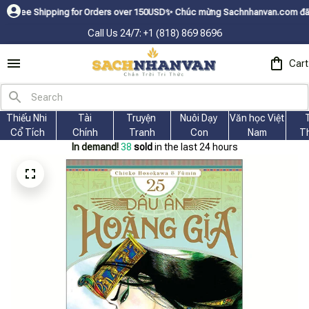
ipping for Orders over 150USDㅤ✨
Chúc mừng Sachnhanvan.com đã có mặt hơn 
Call Us 24/7: +1 (818) 869 8696
Cart
Thiếu Nhi 
Tài
Truyện 
Nuôi Dạy 
Văn học Việt 
Cổ Tích
Chính
Tranh
Con
Nam
T
In demand!
38
sold
in the last 24 hours