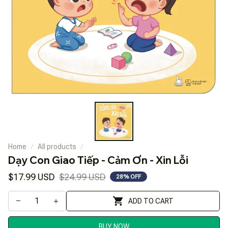
Home
All products
Dạy Con Giao Tiếp - Cảm Ơn - Xin Lỗi
$17.99 USD
$24.99 USD
28% OFF
ADD TO CART
BUY NOW