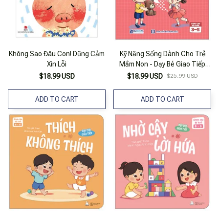
Không Sao Đâu Con! Dũng Cảm
Kỹ Năng Sống Dành Cho Trẻ
Xin Lỗi
Mầm Non - Dạy Bé Giao Tiếp
Ứng Xử - Con Biết Nói Cảm Ơn
$18.99 USD
$18.99 USD
$25.99 USD
Rồi
ADD TO CART
ADD TO CART