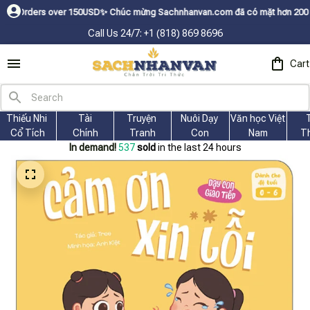
rs over 150USDㅤ✨
Chúc mừng Sachnhanvan.com đã có mặt hơn 200 quốc gia nh
Call Us 24/7: +1 (818) 869 8696
Cart
Thiếu Nhi 
Tài
Truyện 
Nuôi Dạy 
Văn học Việt 
Cổ Tích
Chính
Tranh
Con
Nam
T
In demand!
540
sold
in the last 24 hours