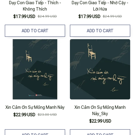
Dạy Con Giao Tiếp - Thích -
Dạy Con Giao Tiếp - Nhờ Cậy -
Không Thích
Lời Hứa
$17.99 USD
$24.99 USD
$17.99 USD
$24.99 USD
ADD TO CART
ADD TO CART
Xin Cảm Ơn Sự Mỏng Manh Này
Xin Cảm Ơn Sự Mỏng Manh
Này_Sky
$22.99 USD
$23.00 USD
$22.99 USD