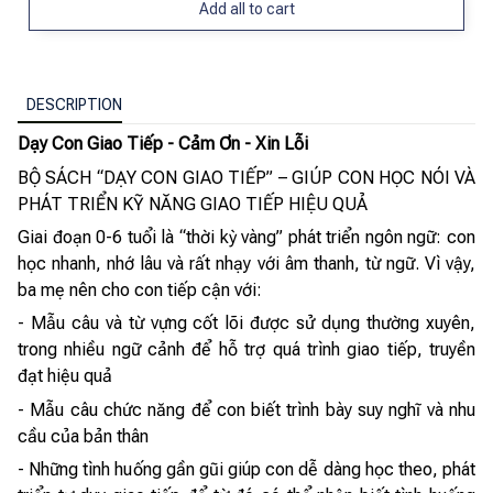
Add all to cart
DESCRIPTION
Dạy Con Giao Tiếp - Cảm Ơn - Xin Lỗi
BỘ SÁCH “DẠY CON GIAO TIẾP” – GIÚP CON HỌC NÓI VÀ
PHÁT TRIỂN KỸ NĂNG GIAO TIẾP HIỆU QUẢ
Giai đoạn 0-6 tuổi là “thời kỳ vàng” phát triển ngôn ngữ: con
học nhanh, nhớ lâu và rất nhạy với âm thanh, từ ngữ. Vì vậy,
ba mẹ nên cho con tiếp cận với:
- Mẫu câu và từ vựng cốt lõi được sử dụng thường xuyên,
trong nhiều ngữ cảnh để hỗ trợ quá trình giao tiếp, truyền
đạt hiệu quả
- Mẫu câu chức năng để con biết trình bày suy nghĩ và nhu
cầu của bản thân
- Những tình huống gần gũi giúp con dễ dàng học theo, phát