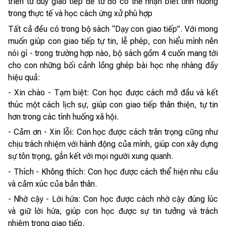
triển tư duy giao tiếp để từ đó có thể nhận biết tình huống
trong thực tế và học cách ứng xử phù hợp
Tất cả đều có trong bộ sách “Dạy con giao tiếp”. Với mong
muốn giúp con giao tiếp tự tin, lễ phép, con hiểu mình nên
nói gì - trong trường hợp nào, bộ sách gồm 4 cuốn mang tới
cho con những bối cảnh lồng ghép bài học nhẹ nhàng đầy
hiệu quả:
- Xin chào - Tạm biệt: Con học được cách mở đầu và kết
thúc một cách lịch sự, giúp con giao tiếp thân thiện, tự tin
hơn trong các tình huống xã hội.
- Cảm ơn - Xin lỗi: Con học được cách trân trọng cũng như
chịu trách nhiệm với hành động của mình, giúp con xây dựng
sự tôn trọng, gắn kết với mọi người xung quanh.
- Thích - Không thích: Con học được cách thể hiện nhu cầu
và cảm xúc của bản thân.
- Nhờ cậy - Lời hứa: Con học được cách nhờ cậy đúng lúc
và giữ lời hứa, giúp con học được sự tin tưởng và trách
nhiệm trong giao tiếp.