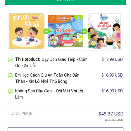
This product:
Dạy Con Giao Tiếp - Cảm
$17.99 USD
Ơn - Xin Lỗi
Em Học Cách Giữ An Toàn Cho Bản
$16.99 USD
Thân - Xin Lỗi Nhé Thỏ Bông
Không Sao Đâu Con! - Đối Mặt Với Lỗi
$16.99 USD
Lầm
TOTAL PRICE
$49.37 USD
$51.97 USD