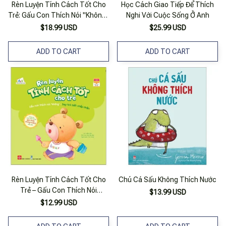
Rèn Luyện Tính Cách Tốt Cho
Học Cách Giao Tiếp Để Thích
Trẻ: Gấu Con Thích Nói "Không"
Nghi Với Cuộc Sống Ở Anh
- Dạy Trẻ Biết Chấp Nhận_Dti
$18.99 USD
$25.99 USD
ADD TO CART
ADD TO CART
Rèn Luyện Tính Cách Tốt Cho
Chú Cá Sấu Không Thích Nước
Trẻ – Gấu Con Thích Nói
$13.99 USD
"Không" – Dạy Trẻ Biết Chấp
$12.99 USD
Nhận