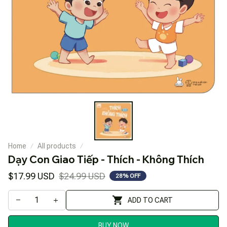
Home
All products
Dạy Con Giao Tiếp - Thích - Không Thích
$17.99 USD
$24.99 USD
28% OFF
ADD TO CART
BUY NOW