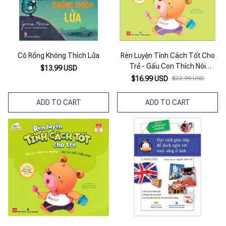
Cô Rồng Không Thích Lửa
Rèn Luyện Tính Cách Tốt Cho
Trẻ - Gấu Con Thích Nói
$13.99 USD
"Không" - Dạy Trẻ Biết Chấp
$16.99 USD
$22.99 USD
Nhận
ADD TO CART
ADD TO CART