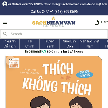
rders over 150USDㅤ✨
Chúc mừng Sachnhanvan.com đã có mặt hơn 200 quốc gia
Call Us 24/7: +1 (818) 869 8696
Cart
Thiếu Nhi 
Tài
Truyện 
Nuôi Dạy 
Văn học Việt 
Cổ Tích
Chính
Tranh
Con
Nam
T
In demand!
66
sold
in the last 24 hours