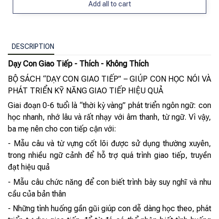
Add all to cart
DESCRIPTION
Dạy Con Giao Tiếp - Thích - Không Thích
BỘ SÁCH “DẠY CON GIAO TIẾP” – GIÚP CON HỌC NÓI VÀ
PHÁT TRIỂN KỸ NĂNG GIAO TIẾP HIỆU QUẢ
Giai đoạn 0-6 tuổi là “thời kỳ vàng” phát triển ngôn ngữ: con
học nhanh, nhớ lâu và rất nhạy với âm thanh, từ ngữ. Vì vậy,
ba mẹ nên cho con tiếp cận với:
- Mẫu câu và từ vựng cốt lõi được sử dụng thường xuyên,
trong nhiều ngữ cảnh để hỗ trợ quá trình giao tiếp, truyền
đạt hiệu quả
- Mẫu câu chức năng để con biết trình bày suy nghĩ và nhu
cầu của bản thân
- Những tình huống gần gũi giúp con dễ dàng học theo, phát