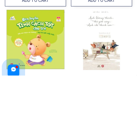
ADD TO CART
ADD TO CART
Rèn Luyện Tính Cách Tốt Cho
Anh Không Thích Thế Giới Này,
Trẻ - Gấu Con Thích Nói
Anh Chỉ Thích Em
&quot;không&quot; - Dạy Trẻ
$12.99 USD
$18.99 USD
Biết Chấp Nhận
ADD TO CART
ADD TO CART