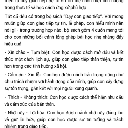
triển tư duy giao tiếp để từ đó có thể nhận biết tình huống
trong thực tế và học cách ứng xử phù hợp
Tất cả đều có trong bộ sách “Dạy con giao tiếp”. Với mong
muốn giúp con giao tiếp tự tin, lễ phép, con hiểu mình nên
nói gì - trong trường hợp nào, bộ sách gồm 4 cuốn mang tới
cho con những bối cảnh lồng ghép bài học nhẹ nhàng đầy
hiệu quả:
- Xin chào - Tạm biệt: Con học được cách mở đầu và kết
thúc một cách lịch sự, giúp con giao tiếp thân thiện, tự tin
hơn trong các tình huống xã hội.
- Cảm ơn - Xin lỗi: Con học được cách trân trọng cũng như
chịu trách nhiệm với hành động của mình, giúp con xây dựng
sự tôn trọng, gắn kết với mọi người xung quanh.
- Thích - Không thích: Con học được cách thể hiện nhu cầu
và cảm xúc của bản thân.
- Nhờ cậy - Lời hứa: Con học được cách nhờ cậy đúng lúc
và giữ lời hứa, giúp con học được sự tin tưởng và trách
nhiệm trong giao tiếp.