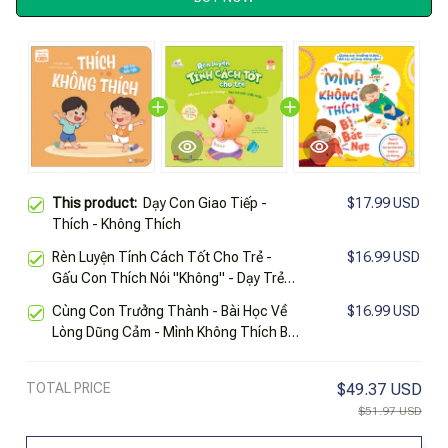
This product:
Dạy Con Giao Tiếp -
$17.99 USD
Thích - Không Thích
Rèn Luyện Tính Cách Tốt Cho Trẻ -
$16.99 USD
Gấu Con Thích Nói "Không" - Dạy Trẻ
Biết Chấp Nhận
Cùng Con Trưởng Thành - Bài Học Về
$16.99 USD
Lòng Dũng Cảm - Mình Không Thích Bị
Bắt Nạt
TOTAL PRICE
$49.37 USD
$51.97 USD