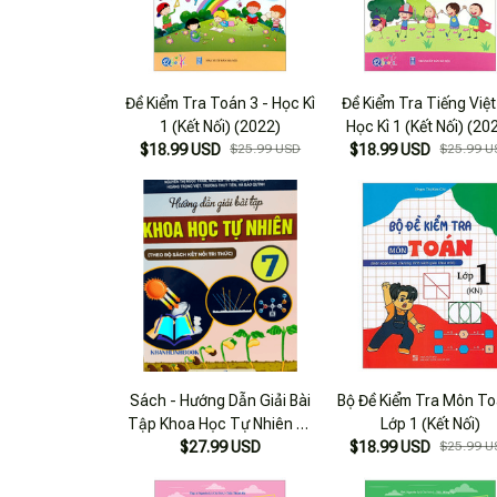
Đề Kiểm Tra Toán 3 - Học Kì
Đề Kiểm Tra Tiếng Việt
1 (Kết Nối) (2022)
Học Kì 1 (Kết Nối) (20
$18.99 USD
$25.99 USD
$18.99 USD
$25.99 U
Sách - Hướng Dẫn Giải Bài
Bộ Đề Kiểm Tra Môn To
Tập Khoa Học Tự Nhiên 7 (
Lớp 1 (Kết Nối)
Kết Nối Tri Thức )
$27.99 USD
$18.99 USD
$25.99 U