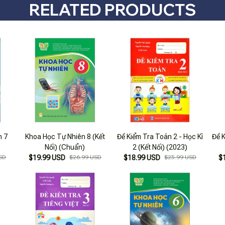
RELATED PRODUCTS
h 7
Khoa Học Tự Nhiên 8 (Kết
Đề Kiểm Tra Toán 2 - Học Kì
Đề K
Nối) (Chuẩn)
2 (Kết Nối) (2023)
SD
$19.99 USD
$26.99 USD
$18.99 USD
$25.99 USD
$