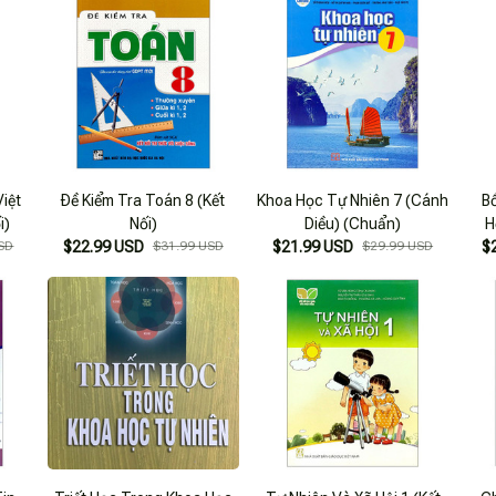
Việt
Ðề Kiểm Tra Toán 8 (Kết
Khoa Học Tự Nhiên 7 (Cánh
B
i)
Nối)
Diều) (Chuẩn)
H
SD
$22.99 USD
$31.99 USD
$21.99 USD
$29.99 USD
$