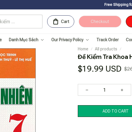
Free Shipping for Orders over 15
Cart
Checkout
e
Danh Mục Sách
Our Privacy Policy
Track Order
Co
Home
All products
Đề Kiểm Tra Khoa H
$19.99 USD
$2
ADD TO CART