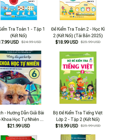
Kiểm Tra Toán 1 - Tập 1
Đề Kiểm Tra Toán 2 - Học Kì
(Kết Nối)
2 (Kết Nối) (Tái Bản 2025)
17.99 USD
$24.99 USD
$18.99 USD
$25.99 USD
h - Hướng Dẫn Giải Bài
Bộ Đề Kiểm Tra Tiếng Việt
 Khoa Học Tự Nhiên 6 (
Lớp 2 - Tập 2 (Kết Nối)
$21.99 USD
Kết Nối )
$18.99 USD
$25.99 USD