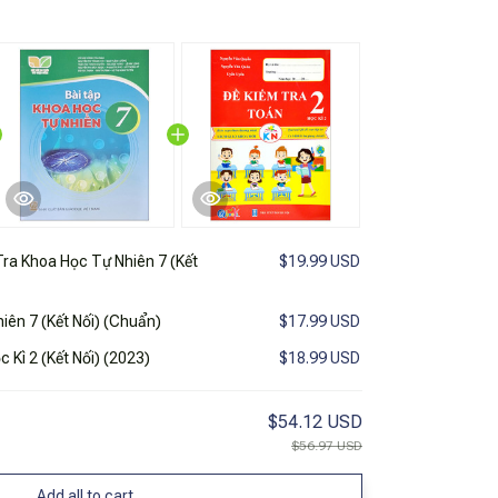
Tra Khoa Học Tự Nhiên 7 (Kết
$19.99 USD
iên 7 (Kết Nối) (Chuẩn)
$17.99 USD
 Kì 2 (Kết Nối) (2023)
$18.99 USD
$54.12 USD
$56.97 USD
Add all to cart