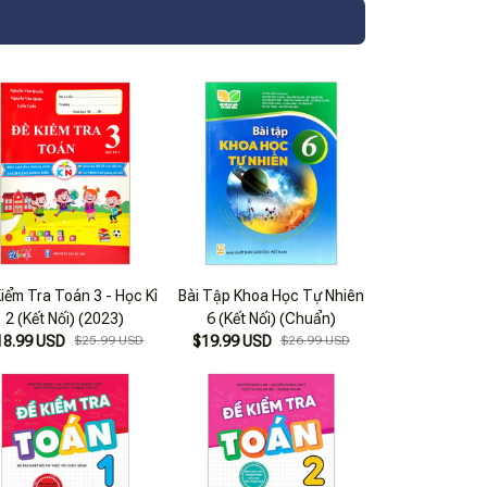
iểm Tra Toán 3 - Học Kì
Bài Tập Khoa Học Tự Nhiên
2 (Kết Nối) (2023)
6 (Kết Nối) (Chuẩn)
18.99 USD
$25.99 USD
$19.99 USD
$26.99 USD