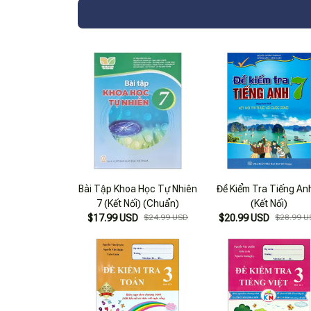
Bài Tập Khoa Học Tự Nhiên
Đề Kiểm Tra Tiếng An
7 (Kết Nối) (Chuẩn)
(Kết Nối)
$17.99 USD
$24.99 USD
$20.99 USD
$28.99 U