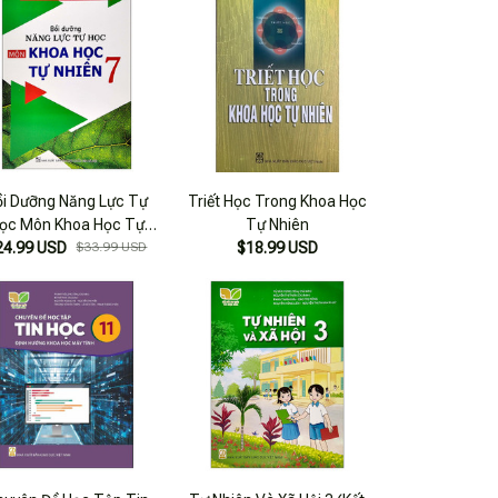
ồi Dưỡng Năng Lực Tự
Triết Học Trong Khoa Học
ọc Môn Khoa Học Tự
Tự Nhiên
24.99 USD
Nhiên 7
$33.99 USD
$18.99 USD