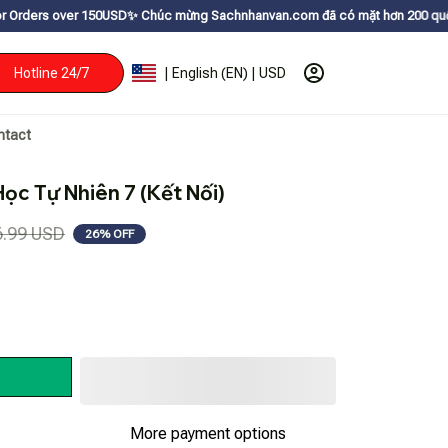
0USDㅤ✨
Chúc mừng Sachnhanvan.com đã có mặt hơn 200 quốc gia như Mỹ, Can
Hotline 24/7
| English (EN) | USD
ntact
ọc Tự Nhiên 7 (Kết Nối)
6.99 USD
26% OFF
More payment options