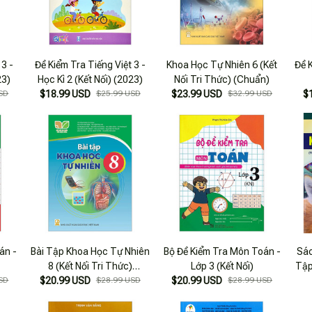
 3 -
Đề Kiểm Tra Tiếng Việt 3 -
Khoa Học Tự Nhiên 6 (Kết
Đề 
23)
Học Kì 2 (Kết Nối) (2023)
Nối Tri Thức) (Chuẩn)
SD
$18.99 USD
$25.99 USD
$23.99 USD
$32.99 USD
$
án -
Bài Tập Khoa Học Tự Nhiên
Bộ Đề Kiểm Tra Môn Toán -
Sác
8 (Kết Nối Tri Thức)
Lớp 3 (Kết Nối)
Tập
SD
$20.99 USD
(Chuẩn)
$28.99 USD
$20.99 USD
$28.99 USD