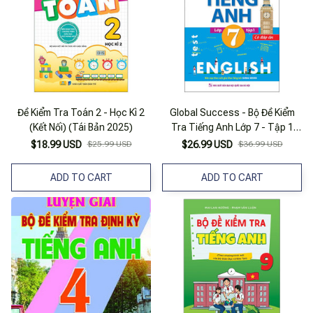
Đề Kiểm Tra Toán 2 - Học Kì 2
Global Success - Bộ Đề Kiểm
(Kết Nối) (Tái Bản 2025)
Tra Tiếng Anh Lớp 7 - Tập 1
(Có Đáp Án)
$18.99 USD
$25.99 USD
$26.99 USD
$36.99 USD
ADD TO CART
ADD TO CART