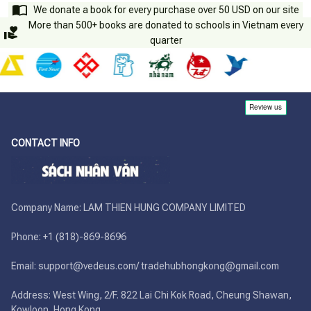
We donate a book for every purchase over 50 USD on our site
More than 500+ books are donated to schools in Vietnam every
quarter
CONTACT INFO
Company Name: LAM THIEN HUNG COMPANY LIMITED

Phone: +1 (818)-869-8696 

Email: support@vedeus.com/ tradehubhongkong@gmail.com

Address: West Wing, 2/F. 822 Lai Chi Kok Road, Cheung Shawan, 
Kowloon, Hong Kong
