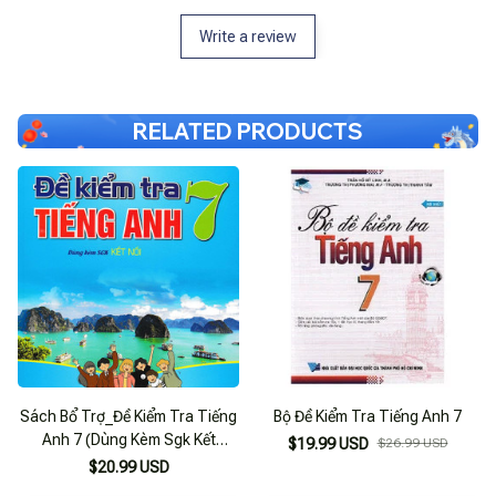
Write a review
RELATED PRODUCTS
Sách Bổ Trợ_Đề Kiểm Tra Tiếng
Bộ Đề Kiểm Tra Tiếng Anh 7
Anh 7 (Dùng Kèm Sgk Kết
$19.99 USD
$26.99 USD
Nối)_Ha
$20.99 USD