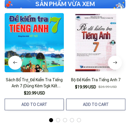
SẢN PHẨM VỪA XEM
Sách Bổ Trợ_Đề Kiểm Tra Tiếng
Bộ Đề Kiểm Tra Tiếng Anh 7
Anh 7 (Dùng Kèm Sgk Kết
$19.99 USD
$26.99 USD
Nối)_Ha
$20.99 USD
ADD TO CART
ADD TO CART