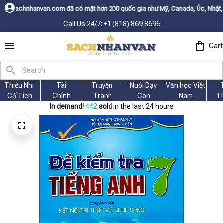
 đã có mặt hơn 200 quốc gia như Mỹ, Canada, Úc, Nhật, Hàn, và các nước 
Call Us 24/7: +1 (818) 869 8696
Cart
Thiếu Nhi 
Tài
Truyện 
Nuôi Dạy 
Văn học Việt 
Cổ Tích
Chính
Tranh
Con
Nam
T
In demand!
442
sold
in the last 24 hours