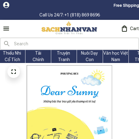
Free Shipping fo
Call Us 24/7: +1 (818) 869 8696
Cart
Thiếu Nhi 
Tài
Truyện 
Nuôi Dạy 
Văn học Việt 
Cổ Tích
Chính
Tranh
Con
Nam
T