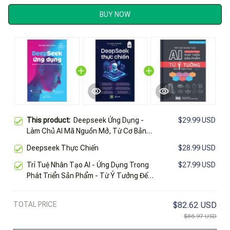
BUY NOW
This product:
Deepseek Ứng Dụng -
$29.99 USD
Làm Chủ AI Mã Nguồn Mở, Từ Cơ Bản
Đến Thực Chiến
Deepseek Thực Chiến
$28.99 USD
Trí Tuệ Nhân Tạo AI - Ứng Dụng Trong
$27.99 USD
Phát Triển Sản Phẩm - Từ Ý Tưởng Đến
Hiện Thực - Tập 1
TOTAL PRICE
$82.62 USD
$86.97 USD