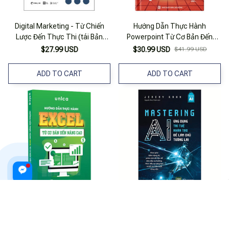
Digital Marketing - Từ Chiến
Hướng Dẫn Thực Hành
Lược Đến Thực Thi (tái Bản
Powerpoint Từ Cơ Bản Đến
2019)
Nâng Cao
$27.99 USD
$30.99 USD
$41.99 USD
ADD TO CART
ADD TO CART
Hướng Dẫn Thực Hành Excel Từ
Mastering AI - Ứng Dụng Trí Tuệ
Cơ Bản Đến Nâng Cao
Nhân Tạo Để Làm Chủ Tương
Lai
$29.99 USD
$40.99 USD
$32.99 USD
$44.99 USD