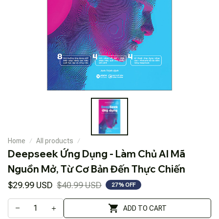
Home
All products
Deepseek Ứng Dụng - Làm Chủ AI Mã 
Nguồn Mở, Từ Cơ Bản Đến Thực Chiến
$29.99 USD
$40.99 USD
27% OFF
ADD TO CART