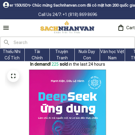
50USDㅤ✨
Chúc mừng Sachnhanvan.com đã có mặt hơn 200 quốc gia như Mỹ, Ca
Call Us 24/7: +1 (818) 869 8696
Cart
Thiếu Nhi 
Tài
Truyện 
Nuôi Dạy 
Văn học Việt 
Cổ Tích
Chính
Tranh
Con
Nam
T
In demand!
225
sold
in the last 24 hours