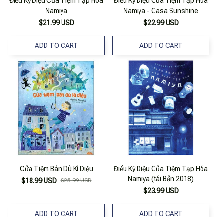
Điều Kỳ Diệu Của Tiệm Tạp Hóa
Điều Kỳ Diệu Của Tiệm Tạp Hóa
Namiya
Namiya - Casa Sunshine
$21.99 USD
$22.99 USD
ADD TO CART
ADD TO CART
Cửa Tiệm Bán Dù Kì Diệu
Điều Kỳ Diệu Của Tiệm Tạp Hóa
Namiya (tái Bản 2018)
$18.99 USD
$25.99 USD
$23.99 USD
ADD TO CART
ADD TO CART