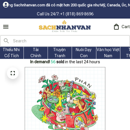
n.com đã có mặt hơn 200 quốc gia như Mỹ, Canada, Úc, Nhật, Hàn, và các
Call Us 24/7: +1 (818) 869 8696
Cart
Thiếu Nhi 
Tài
Truyện 
Nuôi Dạy 
Văn học Việt 
Cổ Tích
Chính
Tranh
Con
Nam
T
In demand!
56
sold
in the last 24 hours