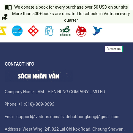
We donate a book for every purchase over 50 USD on our site
More than 500+ books are donated to schools in Vietnam every
quarter
CONTACT INFO
Company Name: LAM THIEN HUNG COMPANY LIMITED

Phone: +1 (818)-869-8696 

Email: support@vedeus.com/ tradehubhongkong@gmail.com

Address: West Wing, 2/F. 822 Lai Chi Kok Road, Cheung Shawan, 