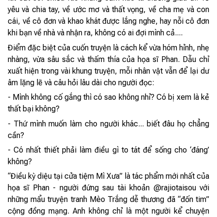
yêu và chia tay, về ước mơ và thất vọng, về cha mẹ và con
cái, về cô đơn và khao khát được lắng nghe, hay nỗi cô đơn
khi bạn về nhà và nhận ra, không có ai đợi mình cả....
Điểm đặc biệt của cuốn truyện là cách kể vừa hóm hỉnh, nhẹ
nhàng, vừa sâu sắc và thấm thía của họa sĩ Phan. Dẫu chỉ
xuất hiện trong vài khung truyện, mỗi nhân vật vẫn để lại dư
âm lặng lẽ và câu hỏi lâu dài cho người đọc:
- Mình không cố gắng thì có sao không nhỉ? Có bị xem là kẻ
thất bại không?
- Thứ mình muốn làm cho người khác... biết đâu họ chẳng
cần?
- Có nhất thiết phải làm điều gì to tát để sống cho ‘đáng’
không?
“Điều kỳ diệu tại cửa tiệm Mì Xưa” là tác phẩm mới nhất của
họa sĩ Phan - người đứng sau tài khoản @rajiotaisou với
những mẩu truyện tranh Mèo Trắng dễ thương đã “đốn tim”
cộng đồng mạng. Anh không chỉ là một người kể chuyện