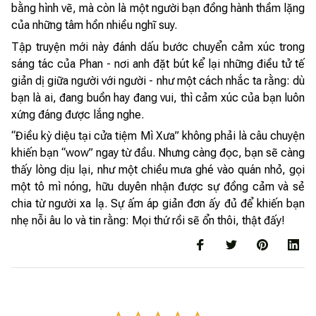
bằng hình vẽ, mà còn là một người bạn đồng hành thầm lặng
của những tâm hồn nhiều nghĩ suy.
Tập truyện mới này đánh dấu bước chuyển cảm xúc trong
sáng tác của Phan - nơi anh đặt bút kể lại những điều tử tế
giản dị giữa người với người - như một cách nhắc ta rằng: dù
bạn là ai, đang buồn hay đang vui, thì cảm xúc của bạn luôn
xứng đáng được lắng nghe.
“Điều kỳ diệu tại cửa tiệm Mì Xưa” không phải là câu chuyện
khiến bạn “wow” ngay từ đầu. Nhưng càng đọc, bạn sẽ càng
thấy lòng dịu lại, như một chiều mưa ghé vào quán nhỏ, gọi
một tô mì nóng, hữu duyên nhận được sự đồng cảm và sẻ
chia từ người xa lạ. Sự ấm áp giản đơn ấy đủ để khiến bạn
nhẹ nỗi âu lo và tin rằng: Mọi thứ rồi sẽ ổn thôi, thật đấy!