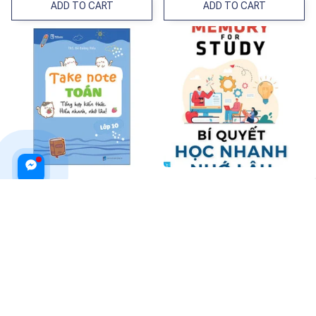
ADD TO CART
ADD TO CART
Take Note Toán Lớp 10 - Tổng
Bí Quyết Học Nhanh Nhớ Lâu
Hợp Kiến Thức Hiểu Nhanh, Nhớ
_Fn
Lâu!
$26.99 USD
$36.99 USD
$19.99 USD
ADD TO CART
ADD TO CART