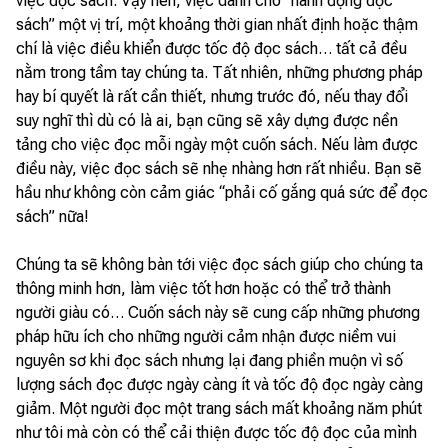
việc đọc sách. Vậy nên, việc dành cho “hành động đọc
sách” một vị trí, một khoảng thời gian nhất định hoặc thậm
chí là việc điều khiển được tốc độ đọc sách… tất cả đều
nằm trong tầm tay chúng ta. Tất nhiên, những phương pháp
hay bí quyết là rất cần thiết, nhưng trước đó, nếu thay đổi
suy nghĩ thì dù có là ai, bạn cũng sẽ xây dựng được nền
tảng cho việc đọc mỗi ngày một cuốn sách. Nếu làm được
điều này, việc đọc sách sẽ nhẹ nhàng hơn rất nhiều. Bạn sẽ
hầu như không còn cảm giác “phải cố gắng quá sức để đọc
sách” nữa!
Chúng ta sẽ không bàn tới việc đọc sách giúp cho chúng ta
thông minh hơn, làm việc tốt hơn hoặc có thể trở thành
người giàu có… Cuốn sách này sẽ cung cấp những phương
pháp hữu ích cho những người cảm nhận được niềm vui
nguyên sơ khi đọc sách nhưng lại đang phiền muộn vì số
lượng sách đọc được ngày càng ít và tốc độ đọc ngày càng
giảm. Một người đọc một trang sách mất khoảng năm phút
như tôi mà còn có thể cải thiện được tốc độ đọc của mình