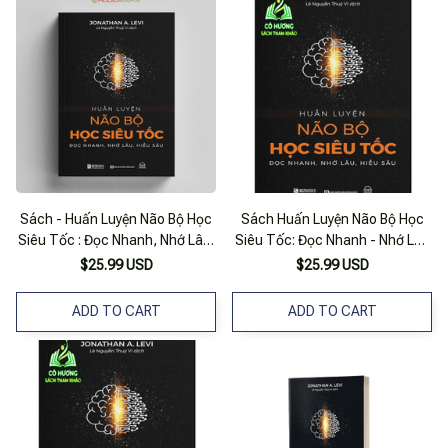
Sách - Huấn Luyện Não Bộ Học
Sách Huấn Luyện Não Bộ Học
Siêu Tốc : Đọc Nhanh, Nhớ Lâu,
Siêu Tốc: Đọc Nhanh - Nhớ Lâu
Hiểu Sâu
- Hiểu Sâu (Mc)
$25.99 USD
$25.99 USD
ADD TO CART
ADD TO CART