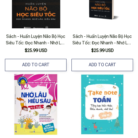
Sách - Huấn Luyện Não Bộ Học
Sách - Huấn Luyện Não Bộ Học
Siêu Tốc: Đọc Nhanh - Nhớ Lâu
Siêu Tốc: Đọc Nhanh - Nhớ Lâu
- Hiểu Sâu (Mc)
- Hiểu Sâu - Phát Triển Bản
$25.99 USD
$25.99 USD
Thân Mỗi Ngày - Mcbooks
ADD TO CART
ADD TO CART