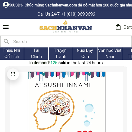
✨
Chúc mừng Sachnhanvan.com đã có mặt hơn 200 quốc gia như Mỹ, Canada, 
Call Us 24/7: +1 (818) 869 8696
Cart
Thiếu Nhi 
Tài
Truyện 
Nuôi Dạy 
Văn học Việt 
Cổ Tích
Chính
Tranh
Con
Nam
T
In demand!
125
sold
in the last 24 hours