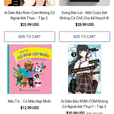
Ai Dám Bảo Rom-Com Không Có
Dừng Bàn Lùi - Một Cuộc Đời
Ngoài Đời Thực - Tập 2
Không Có Chỗ Cho Kế Hoạch B
$25.99 USD
$28.99 USD
ADD TO CART
ADD TO CART
Nếu Tớ… Có Màu Đẹp Nhất
Ai Dám Bảo ROM-COM Không
Có Ngoài Đời Thực? - Tập 3
$12.99 USD
$30.99 USD
$41.99 USD