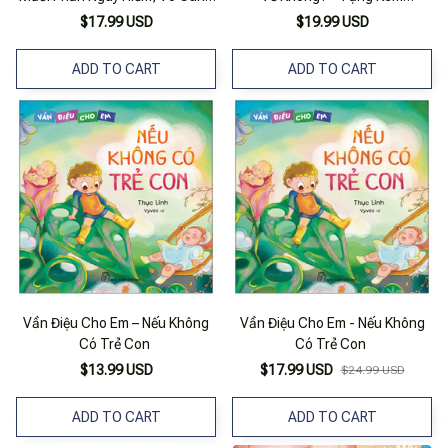
Cẩn Thận!
Bookmark + Postcard
$17.99 USD
$19.99 USD
ADD TO CART
ADD TO CART
Vần Điệu Cho Em – Nếu Không
Vần Điệu Cho Em - Nếu Không
Có Trẻ Con
Có Trẻ Con
$13.99 USD
$17.99 USD
$24.99 USD
ADD TO CART
ADD TO CART