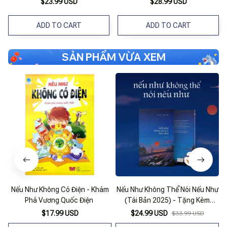
$23.99 USD
$28.99 USD
ADD TO CART
ADD TO CART
SẢN PHẨM VỪA XEM
Nếu Như Không Có Điện - Khám
Nếu Như Không Thể Nói Nếu Như
Phá Vương Quốc Điện
(Tái Bản 2025) - Tặng Kèm
Bookmark
$17.99 USD
$24.99 USD
$33.99 USD