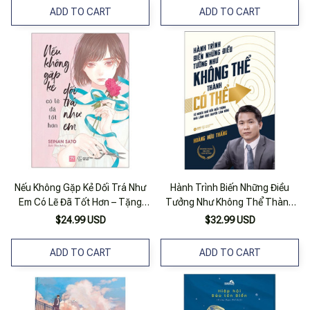
ADD TO CART
ADD TO CART
Nếu Không Gặp Kẻ Dối Trá Như
Hành Trình Biến Những Điều
Em Có Lẽ Đã Tốt Hơn – Tặng
Tưởng Như Không Thể Thành
Kèm Đai Obi Bao Sách + Phong
Có Thể
$24.99 USD
$32.99 USD
Bì Thư + Postcard (9x15cm)
ADD TO CART
ADD TO CART