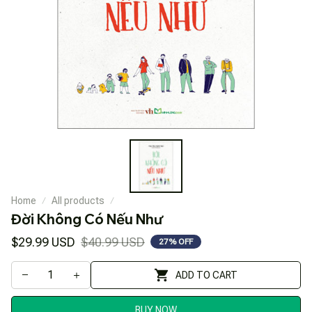
Home
All products
Đời Không Có Nếu Như
$29.99 USD
$40.99 USD
27% OFF
ADD TO CART
BUY NOW