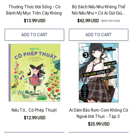
Thường Thức Đời Sống - Có
Bộ Sách Nếu Như Không Thể
Bánh Mỳ Mọc Trên Cây Không
Nói Nếu Như + Có Ai Giữ Giùm
Những Lãng Quên + Thức Dậy
$13.99 USD
$42.99 USD
$58.99 USD
Anh Vẫn Là Mơ (Bộ 3 Cuốn) (Tái
Bản 2025) - Tặng Kèm 3
ADD TO CART
ADD TO CART
Bookmark + 3 Postcard
Nếu Tớ... Có Phép Thuật
Ai Dám Bảo Rom-Com Không Có
Ngoài Đời Thực - Tập 3
$12.99 USD
$25.99 USD