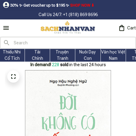
t voucher up to $195ㅤ ✨ㅤ
SHOP NOW ⬇
Call Us 24/7: +1 (818) 869 8696
Cart
Thiếu Nhi 
Tài
Truyện 
Nuôi Dạy 
Văn học Việt 
Cổ Tích
Chính
Tranh
Con
Nam
T
In demand!
228
sold
in the last 24 hours