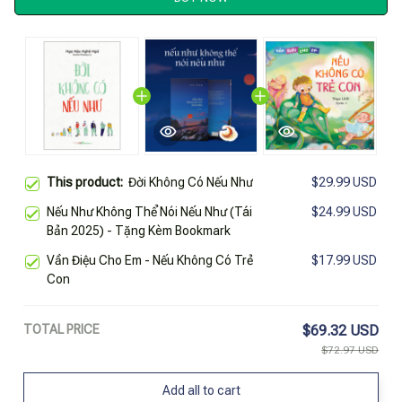
This product:
Đời Không Có Nếu Như
$29.99 USD
Nếu Như Không Thể Nói Nếu Như (Tái
$24.99 USD
Bản 2025) - Tặng Kèm Bookmark
Vần Điệu Cho Em - Nếu Không Có Trẻ
$17.99 USD
Con
TOTAL PRICE
$69.32 USD
$72.97 USD
Add all to cart