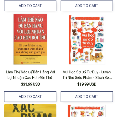
ADD TO CART
ADD TO CART
Làm Thế Nào Để Bán Hàng Với
Vui Học Sơ Đồ Tư Duy - Luyện
Lợi Nhuận Cao Hơn Đối Thủ
Trí Nhớ Siêu Phàm - Sách Bóc
Dán
$31.99 USD
$19.99 USD
ADD TO CART
ADD TO CART