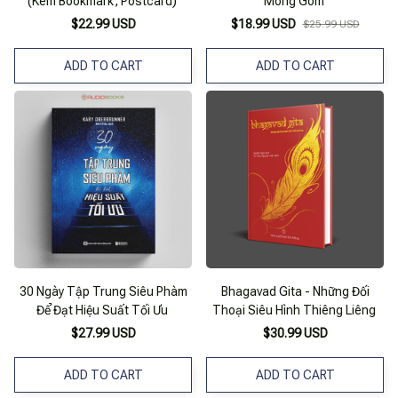
(Kèm Bookmark, Postcard)
Mông Gôm
$22.99 USD
$18.99 USD
$25.99 USD
ADD TO CART
ADD TO CART
30 Ngày Tập Trung Siêu Phàm
Bhagavad Gita - Những Đối
Để Đạt Hiệu Suất Tối Ưu
Thoại Siêu Hình Thiêng Liêng
$27.99 USD
$30.99 USD
ADD TO CART
ADD TO CART