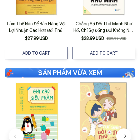
Làm Thế Nào Để Bán Hàng Với
Chẳng Sợ Đối Thủ Mạnh Như
Lợi Nhuận Cao Hơn Đối Thủ
Hổ, Chỉ Sợ Đồng Đội Không Như
Mình
$27.99 USD
$28.99 USD
$39.99 USD
ADD TO CART
ADD TO CART
SẢN PHẨM VỪA XEM