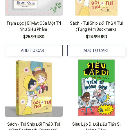
Trạm Đọc | Bí Mật Của Một Trí
Sách - Tui Ship Đối Thủ X Tui
Nhớ Siêu Phàm
(Tặng Kèm Bookmark)
$25.99 USD
$24.99 USD
ADD TO CART
ADD TO CART
Sách - Tui Ship Đối Thủ X Tui
Siêu Lập Dị Đối Đầu Tiến Sĩ