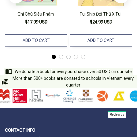
Ghi Chú Siêu Phàm
Tui Ship Đối Thủ X Tui
$17.99 USD
$24.99 USD
ADD TO CART
ADD TO CART
We donate a book for every purchase over 50 USD on our site
More than 500+ books are donated to schools in Vietnam every
quarter
CONTACT INFO