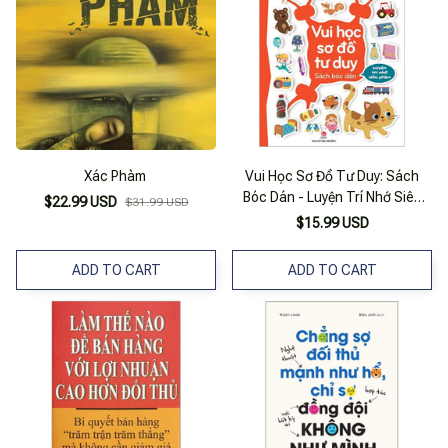
Xác Phàm
Vui Học Sơ Đồ Tư Duy: Sách
Bóc Dán - Luyện Trí Nhớ Siêu
$22.99 USD
$31.99 USD
Phàm
$15.99 USD
ADD TO CART
ADD TO CART