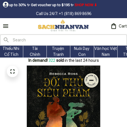
% ㅤ✨ㅤ Get voucher up to $195ㅤ ✨ㅤ
SHOP NOW ⬇
Call Us 24/7: +1 (818) 869 8696
Cart
Thiếu Nhi 
Tài
Truyện 
Nuôi Dạy 
Văn học Việt 
Cổ Tích
Chính
Tranh
Con
Nam
T
In demand!
322
sold
in the last 24 hours