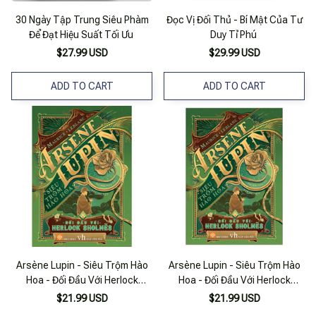
30 Ngày Tập Trung Siêu Phàm
Đọc Vị Đối Thủ - Bí Mật Của Tư
Để Đạt Hiệu Suất Tối Ưu
Duy Tỉ Phú
$27.99 USD
$29.99 USD
ADD TO CART
ADD TO CART
Arsène Lupin - Siêu Trộm Hào
Arsène Lupin - Siêu Trộm Hào
Hoa - Đối Đầu Với Herlock
Hoa - Đối Đầu Với Herlock
Sholmès
Sholmès
$21.99 USD
$21.99 USD