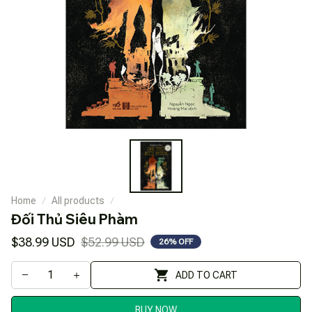
Home
All products
Đối Thủ Siêu Phàm
$38.99 USD
$52.99 USD
26% OFF
ADD TO CART
BUY NOW