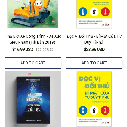
Thế Giới Xe Công Trình - Xe Xúc
Đọc Vị Đối Thủ - Bí Mật Của Tư
Siêu Phàm (Tái Bản 2019)
Duy Tỉ Phú
$16.99 USD
$23.99 USD
$22.99 USD
ADD TO CART
ADD TO CART