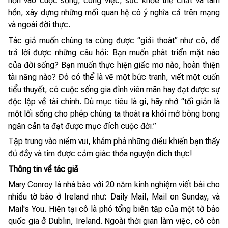
hơn vào cuộc sống, công việc, sức khỏe thể chất và tâm
hồn, xây dựng những mối quan hệ có ý nghĩa cả trên mạng
và ngoài đời thực.
Tác giả muốn chúng ta cũng được “giải thoát” như cô, để
trả lời được những câu hỏi: Bạn muốn phát triển mặt nào
của đời sống? Bạn muốn thực hiện giấc mơ nào, hoàn thiện
tài năng nào? Đó có thể là vẽ một bức tranh, viết một cuốn
tiểu thuyết, có cuộc sống gia đình viên mãn hay đạt được sự
độc lập về tài chính. Dù mục tiêu là gì, hãy nhớ “tối giản là
một lối sống cho phép chúng ta thoát ra khỏi mớ bòng bong
ngăn cản ta đạt được mục đích cuộc đời.”
Tập trung vào niềm vui, khám phá những điều khiến bạn thấy
đủ đầy và tìm được cảm giác thỏa nguyện đích thực!
Thông tin về tác giả
Mary Conroy là nhà báo với 20 năm kinh nghiệm viết bài cho
nhiều tờ báo ở Ireland như: Daily Mail, Mail on Sunday, và
Mail's You. Hiện tại cô là phó tổng biên tập của một tờ báo
quốc gia ở Dublin, Ireland. Ngoài thời gian làm việc, cô còn