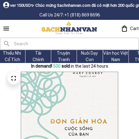
150USDㅤ✨
Chúc mừng Sachnhanvan.com đã có mặt hơn 200 quốc gia như Mỹ, C
Call Us 24/7: +1 (818) 869 8696
Cart
Thiếu Nhi 
Tài
Truyện 
Nuôi Dạy 
Văn học Việt 
Cổ Tích
Chính
Tranh
Con
Nam
T
In demand!
503
sold
in the last 24 hours