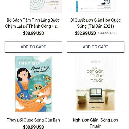
Bộ Sách Tâm Tĩnh Lặng Bước
Bí Quyết Đơn Giản Hóa Cuộc
Chậm Lại Để Thành Công + Đơn
Sống (Tái Bản 2021)
Giản Hóa Cuộc Sống Của Bạn
$38.99 USD
$32.99 USD
$44.99 USD
(Bộ 2 Cuốn)
ADD TO CART
ADD TO CART
Thay Đổi Cuộc Sống Của Bạn
Nghĩ Đơn Giản, Sống Đơn
Thuần
$30.99 USD