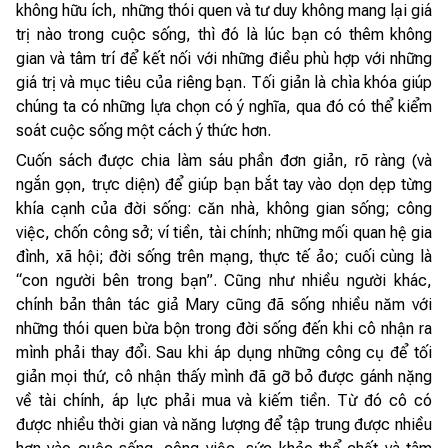
không hữu ích, những thói quen và tư duy không mang lại giá
trị nào trong cuộc sống, thì đó là lúc bạn có thêm không
gian và tâm trí để kết nối với những điều phù hợp với những
giá trị và mục tiêu của riêng bạn. Tối giản là chìa khóa giúp
chúng ta có những lựa chọn có ý nghĩa, qua đó có thể kiểm
soát cuộc sống một cách ý thức hơn.
Cuốn sách được chia làm sáu phần đơn giản, rõ ràng (và
ngắn gọn, trực diện) để giúp bạn bắt tay vào dọn dẹp từng
khía cạnh của đời sống: căn nhà, không gian sống; công
việc, chốn công sở; ví tiền, tài chính; những mối quan hệ gia
đình, xã hội; đời sống trên mạng, thực tế ảo; cuối cùng là
“con người bên trong bạn”. Cũng như nhiều người khác,
chính bản thân tác giả Mary cũng đã sống nhiều năm với
những thói quen bừa bộn trong đời sống đến khi cô nhận ra
mình phải thay đổi. Sau khi áp dụng những công cụ để tối
giản mọi thứ, cô nhận thấy mình đã gỡ bỏ được gánh nặng
về tài chính, áp lực phải mua và kiếm tiền. Từ đó cô có
được nhiều thời gian và năng lượng để tập trung được nhiều