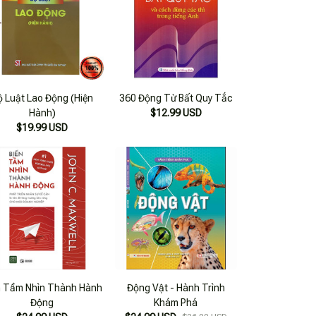
ộ Luật Lao Động (Hiện
360 Động Từ Bất Quy Tắc
Hành)
$12.99 USD
$19.99 USD
n Tầm Nhìn Thành Hành
Động Vật - Hành Trình
Động
Khám Phá