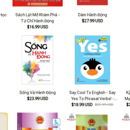
-Học
Sách Lật Mở Khám Phá -
Dám Hành Động
Từ Chỉ Hành Động
$27.99 USD
$16.99 USD
Sống Và Hành Động
Say Cool To English - Say
K
$23.99 USD
Yes To Phrasal Verbs! -
Mạ
Chào Đón Cụm Động Từ!
$18.99 USD
$25.99 USD
$