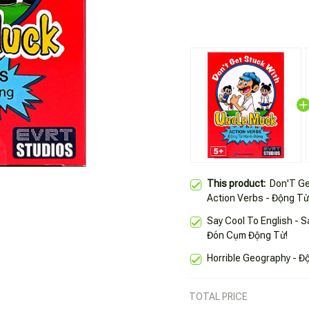
This product:
Don'T Ge
Action Verbs - Động T
Say Cool To English - S
Đón Cụm Động Từ!
Horrible Geography - Đ
TOTAL PRICE