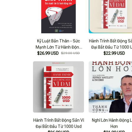
Kỷ Luật Bản Thân - Sức
Hành Trình Bất Động Sả
Mạnh Lớn Từ Hành Động
Đại Bắt Đầu Từ 1000 
$26.99 USD
Nhỏ
$29.00 USD
$22.99 USD
Hành Trình Bất Động Sản Vĩ
Nghĩ Lớn Hành Động 
Đại Bắt Đầu Từ 1000 Usd
Hơn