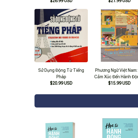
$26.99 USD
$21.99 USD
Sử Dụng Động Từ Tiếng
Phương Ngữ Việt Nam:
Pháp
Cảm Xúc Đến Hành Độ
$20.99 USD
Từ Vựng Phong Phú Ch
$15.99 USD