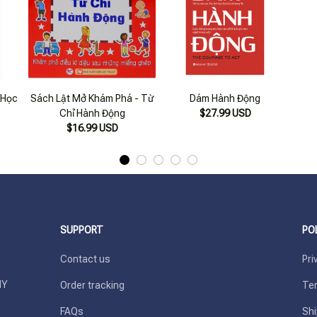
-Học
Sách Lật Mở Khám Phá - Từ
Dám Hành Động
Chỉ Hành Động
$27.99 USD
$16.99 USD
SUPPORT
PO
Contact us
Pri
Y 
Order tracking
Ter
FAQs
Shi