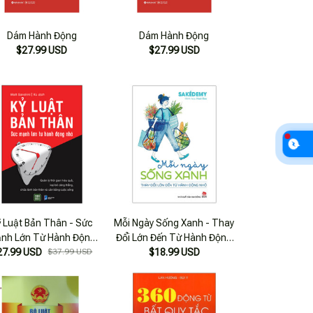
Dám Hành Động
Dám Hành Động
$27.99 USD
$27.99 USD
ỷ Luật Bản Thân - Sức
Mỗi Ngày Sống Xanh - Thay
nh Lớn Từ Hành Động
Đổi Lớn Đến Từ Hành Động
27.99 USD
Nhỏ
$37.99 USD
$18.99 USD
Nhỏ