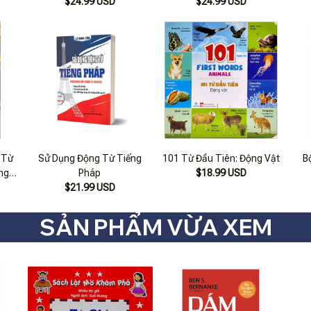
$24.99 USD
$24.99 USD
 Từ
Sử Dụng Động Từ Tiếng
101 Từ Đầu Tiên: Động Vật
B
ng -
Pháp
$18.99 USD
o Bé
$21.99 USD
SẢN PHẨM VỪA XEM