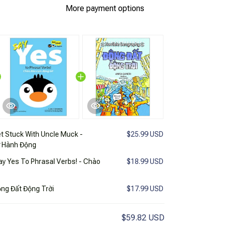
More payment options
t Stuck With Uncle Muck -
$25.99 USD
ừ Hành Động
ay Yes To Phrasal Verbs! - Chào
$18.99 USD
ộng Đất Động Trời
$17.99 USD
$59.82 USD