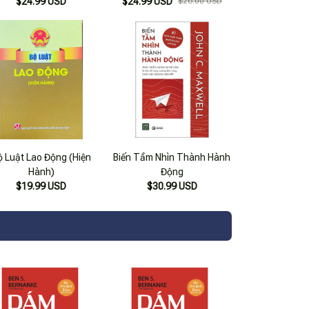
$24.99 USD
$24.99 USD
$26.00 USD
ộ Luật Lao Động (Hiện
Biến Tầm Nhìn Thành Hành
Hành)
Động
$19.99 USD
$30.99 USD