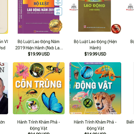
n Vĩ
Bộ Luật Lao Động Năm
Bộ Luật Lao Động (Hiện
B
Usd
2019 Hiện Hành (Nxb Lao
Hành)
$19.99 USD
Động)
$19.99 USD
Lớn
Hành Trình Khám Phá -
Hành Trình Khám Phá -
Biế
Động Vật
Động Vật