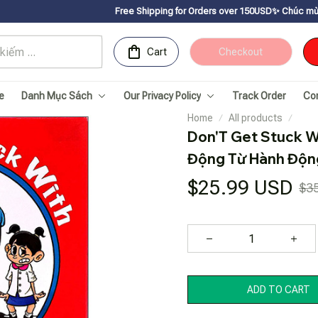
Free Shipping for Orders over 150USDㅤ✨
Chúc mừng Sachnhanvan.co
Cart
Checkout
e
Danh Mục Sách
Our Privacy Policy
Track Order
Co
Home
All products
Don'T Get Stuck Wi
Động Từ Hành Độn
$25.99 USD
$3
ADD TO CART