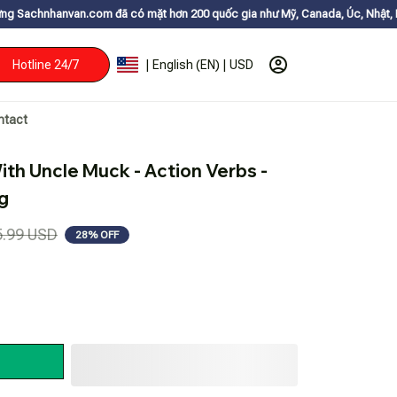
m đã có mặt hơn 200 quốc gia như Mỹ, Canada, Úc, Nhật, Hàn, và các nước
Hotline 24/7
| English (EN) | USD
ntact
th Uncle Muck - Action Verbs - 
g
5.99 USD
28% OFF