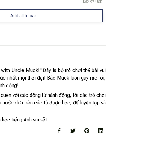
$62.97 USD
Add all to cart
with Uncle Muck!" Đây là bộ trò chơi thẻ bài vui
c nhất mọi thời đại! Bác Muck luôn gây rắc rối,
ành động!
m quen với các động từ hành động, tới các trò chơi
i hước dựa trên các từ được học, để luyện tập và
 học tiếng Anh vui vẻ!