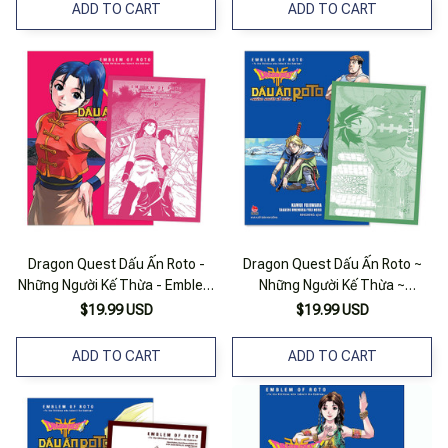
Emblem ~) Tập 18
ADD TO CART
ADD TO CART
Dragon Quest Dấu Ấn Roto -
Dragon Quest Dấu Ấn Roto ~
Những Người Kế Thừa - Emblem
Những Người Kế Thừa ~
Of Roto - To The Children Who
(Emblem Of Roto ~ To The
$19.99 USD
$19.99 USD
Inherit The Emblem - Tập 7
Children Who Inherit The
(Tặng Kèm Postcard)
Emblem ~) Tập 5 [Tặng Kèm
ADD TO CART
ADD TO CART
Postcard]