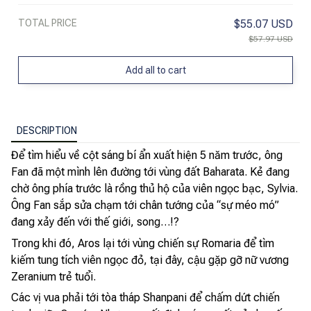
TOTAL PRICE
$55.07 USD
$57.97 USD
Add all to cart
DESCRIPTION
Để tìm hiểu về cột sáng bí ẩn xuất hiện 5 năm trước, ông
Fan đã một mình lên đường tới vùng đất Baharata. Kẻ đang
chờ ông phía trước là rồng thủ hộ của viên ngọc bạc, Sylvia.
Ông Fan sắp sửa chạm tới chân tướng của “sự méo mó”
đang xảy đến với thế giới, song…!?
Trong khi đó, Aros lại tới vùng chiến sự Romaria để tìm
kiếm tung tích viên ngọc đỏ, tại đây, cậu gặp gỡ nữ vương
Zeranium trẻ tuổi.
Các vị vua phải tới tòa tháp Shanpani để chấm dứt chiến