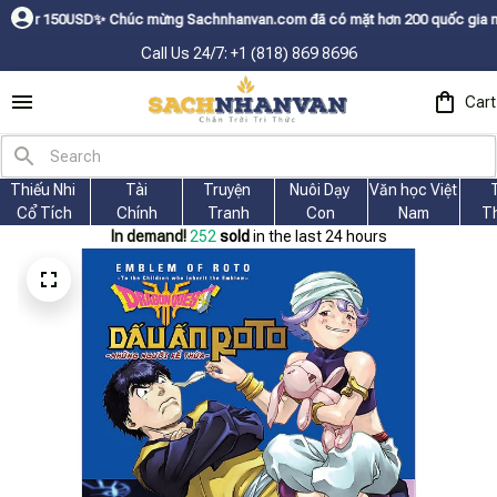
SDㅤ✨
Chúc mừng Sachnhanvan.com đã có mặt hơn 200 quốc gia như Mỹ, Canad
Call Us 24/7: +1 (818) 869 8696
Cart
Thiếu Nhi 
Tài
Truyện 
Nuôi Dạy 
Văn học Việt 
Cổ Tích
Chính
Tranh
Con
Nam
T
In demand!
252
sold
in the last 24 hours