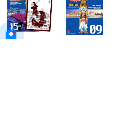
Dragon Quest Dấu Ấn Roto ~
Dragon Quest Dấu Ấn Roto ~
Những Người Kế Thừa ~
Những Người Kế Thừa ~
(Emblem Of Roto ~ To The
(Emblem Of Roto ~ To The
$19.99 USD
$19.99 USD
Children Who Inherit The
Children Who Inherit The
Emblem ~) Tập 15 [Tặng Kèm
Emblem ~) Tập 9 [Tặng Kèm
ADD TO CART
ADD TO CART
Postcard]
Postcard]