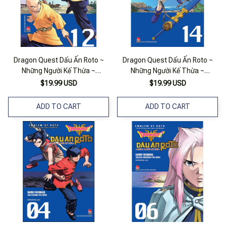
Dragon Quest Dấu Ấn Roto ~
Dragon Quest Dấu Ấn Roto ~
Những Người Kế Thừa ~
Những Người Kế Thừa ~
(Emblem Of Roto ~ To The
(Emblem Of Roto ~ To The
$19.99 USD
$19.99 USD
Children Who Inherit The
Children Who Inherit The
Emblem ~) Tập 12
Emblem ~) Tập 14
ADD TO CART
ADD TO CART