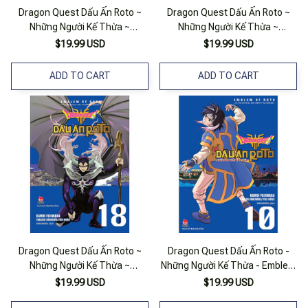
Dragon Quest Dấu Ấn Roto ~
Dragon Quest Dấu Ấn Roto ~
Những Người Kế Thừa ~
Những Người Kế Thừa ~
(Emblem Of Roto ~ To The
(Emblem Of Roto ~ To The
$19.99 USD
$19.99 USD
Children Who Inherit The
Children Who Inherit The
Emblem ~) Tập 4
Emblem ~) Tập 6
ADD TO CART
ADD TO CART
Dragon Quest Dấu Ấn Roto ~
Dragon Quest Dấu Ấn Roto -
Những Người Kế Thừa ~
Những Người Kế Thừa - Emblem
(Emblem Of Roto ~ To The
Of Roto - To The Children Who
$19.99 USD
$19.99 USD
Children Who Inherit The
Inherit The Emblem - Tập 10