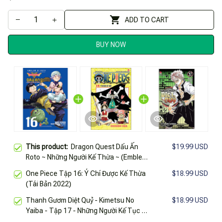
ADD TO CART
BUY NOW
This product:
Dragon Quest Dấu Ấn
$19.99 USD
Roto ~ Những Người Kế Thừa ~ (Emblem
Of Roto ~ To The Children Who Inherit
One Piece Tập 16: Ý Chí Được Kế Thừa
$18.99 USD
The Emblem ~) Tập 16
(Tái Bản 2022)
Thanh Gươm Diệt Quỷ - Kimetsu No
$18.99 USD
Yaiba - Tập 17 - Những Người Kế Tục -
Bìa Mềm