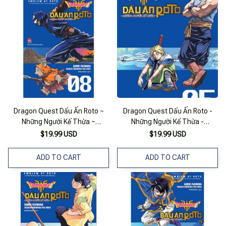
Dragon Quest Dấu Ấn Roto ~
Dragon Quest Dấu Ấn Roto -
Những Người Kế Thừa ~
Những Người Kế Thừa -
(Emblem Of Roto ~ To The
(Emblem Of Roto - To The
$19.99 USD
$19.99 USD
Children Who Inherit The
Children Who Inherit The
Emblem ~) Tập 8
Emblem) - Tập 5
ADD TO CART
ADD TO CART